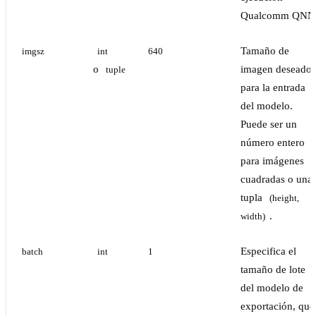
Qualcomm QNN
Tamaño de
imgsz
int
640
o
imagen deseado
tuple
para la entrada
del modelo.
Puede ser un
número entero
para imágenes
cuadradas o una
tupla
(height, 
.
width)
Especifica el
batch
int
1
tamaño de lote
del modelo de
exportación, que