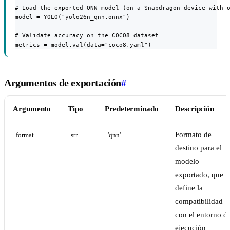
# Load the exported QNN model (on a Snapdragon device with o
model = YOLO("yolo26n_qnn.onnx")

# Validate accuracy on the COCO8 dataset

metrics = model.val(data="coco8.yaml")
Argumentos de exportación
#
Argumento
Tipo
Predeterminado
Descripción
Formato de
format
str
'qnn'
destino para el
modelo
exportado, que
define la
compatibilidad
con el entorno d
ejecución