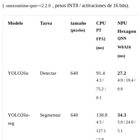
(
, pesos INT8 / activaciones de 16 bits).
onnxruntime-qnn==2.2.0
Modelo
Tarea
tamaño
CPU
NPU
(píxeles)
PT
Hexagon
QNN
FP32
W8A16
(ms)
(ms)
YOLO26n
Detectar
640
91.4
27.2
4.3 /
4.9 / 19.4 /
75.2 /
0.9
0.1
YOLO26n-
Segmentar
640
138.8
34.3
4.5 /
5.0 / 24.0 /
seg
127.1
5.1
/ 2.8