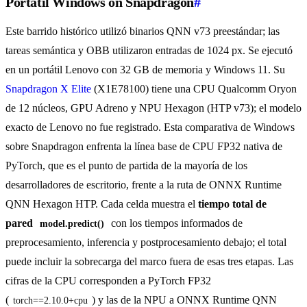
Portátil Windows on Snapdragon
#
Este barrido histórico utilizó binarios QNN v73 preestándar; las
tareas semántica y OBB utilizaron entradas de 1024 px. Se ejecutó
en un portátil Lenovo con 32 GB de memoria y Windows 11. Su
Snapdragon X Elite
(X1E78100) tiene una CPU Qualcomm Oryon
de 12 núcleos, GPU Adreno y NPU Hexagon (HTP v73); el modelo
exacto de Lenovo no fue registrado. Esta comparativa de Windows
sobre Snapdragon enfrenta la línea base de CPU FP32 nativa de
PyTorch, que es el punto de partida de la mayoría de los
desarrolladores de escritorio, frente a la ruta de ONNX Runtime
QNN Hexagon HTP. Cada celda muestra el
tiempo total de
pared
con los tiempos informados de
model.predict()
preprocesamiento, inferencia y postprocesamiento debajo; el total
puede incluir la sobrecarga del marco fuera de esas tres etapas. Las
cifras de la CPU corresponden a PyTorch FP32
(
) y las de la NPU a ONNX Runtime QNN
torch==2.10.0+cpu