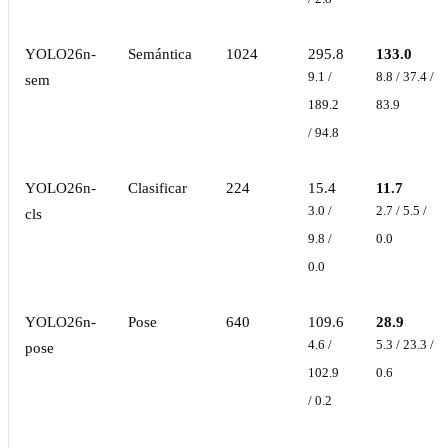
YOLO26n-
Semántica
1024
295.8
133.0
9.1 /
8.8 / 37.4 /
sem
189.2
83.9
/ 94.8
YOLO26n-
Clasificar
224
15.4
11.7
3.0 /
2.7 / 5.5 /
cls
9.8 /
0.0
0.0
YOLO26n-
Pose
640
109.6
28.9
4.6 /
5.3 / 23.3 /
pose
102.9
0.6
/ 0.2