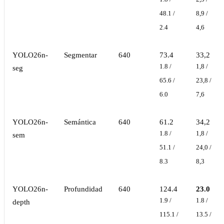
48.1 /
8,9 /
2.4
4,6
YOLO26n-
Segmentar
640
73.4
33,2
1.8 /
1,8 /
seg
65.6 /
23,8 /
6.0
7,6
YOLO26n-
Semántica
640
61.2
34,2
1.8 /
1,8 /
sem
51.1 /
24,0 /
8.3
8,3
YOLO26n-
Profundidad
640
124.4
23.0
1.9 /
1.8 /
depth
115.1 /
13.5 /