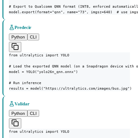
# Export to Qualcomm QNN format (INT8, enforced automaticall
model.export(format="qnn", name="73", imgsz=640)  # use img
Predecir
Python
CLI
from ultralytics import YOLO

# Load the exported QNN model (on a Snapdragon device with o
model = YOLO("yolo26n_qnn.onnx")

# Run inference

results = model("https://ultralytics.com/images/bus.jpg")
Validar
Python
CLI
from ultralytics import YOLO
