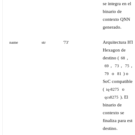
se integra en el
binario de
contexto QNN
generado.
Arquitectura HT
name
str
'73'
Hexagon de
destino (
,
68
,
,
,
69
73
75
o
) o
79
81
SoC compatible
(
o
iq-8275
). El
qcs8275
binario de
contexto se
finaliza para este
destino.