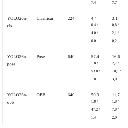
7.4
7.7
YOLO26n-
Clasificar
224
4.4
3,1
0.4 /
0,8 /
cls
4.0 /
2,1 /
0.0
0,2
YOLO26n-
Pose
640
57.4
16,6
1.8 /
2,7 /
pose
53.8 /
10,1 /
1.8
3,9
YOLO26n-
OBB
640
50.3
11,7
1.8 /
1,8 /
obb
47.2 /
7,8 /
1.4
2,0