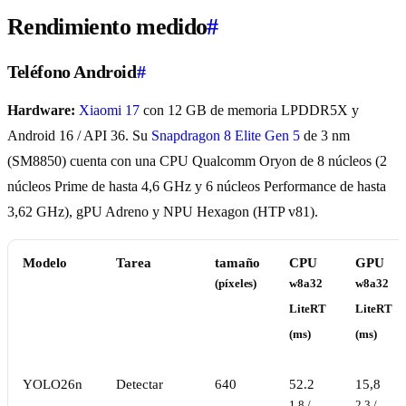
Rendimiento medido
#
Teléfono Android
#
Hardware:
Xiaomi 17
con 12 GB de memoria LPDDR5X y
Android 16 / API 36. Su
Snapdragon 8 Elite Gen 5
de 3 nm
(SM8850) cuenta con una CPU Qualcomm Oryon de 8 núcleos (2
núcleos Prime de hasta 4,6 GHz y 6 núcleos Performance de hasta
3,62 GHz), gPU Adreno y NPU Hexagon (HTP v81).
Modelo
Tarea
tamaño
CPU
GPU
(píxeles)
w8a32
w8a32
LiteRT
LiteRT
(ms)
(ms)
YOLO26n
Detectar
640
52.2
15,8
1.8 /
2,3 /