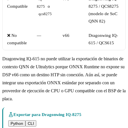
Compatible
o
8275 / QCS8275
8275
(modelo de SoC
qcs8275
QNN 82)
❌ No
—
v66
Dragonwing IQ-
compatible
615 / QCS615
Dragonwing IQ-615 no puede utilizar la exportación de binarios de
contexto QNN de Ultralytics porque ONNX Runtime no expone su
DSP v66 como un destino HTP sin conexión. Aún así, se puede
integrar una exportación ONNX estándar por separado con un
proveedor de ejecución de CPU o GPU compatible con el BSP de la
placa.
Exportar para Dragonwing IQ-8275
Python
CLI