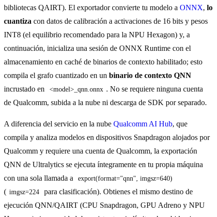
bibliotecas QAIRT). El exportador convierte tu modelo a
ONNX
,
lo
cuantiza
con datos de calibración a activaciones de 16 bits y pesos
INT8 (el equilibrio recomendado para la NPU Hexagon) y, a
continuación, inicializa una sesión de ONNX Runtime con el
almacenamiento en caché de binarios de contexto habilitado; esto
compila el grafo cuantizado en un
binario de contexto QNN
incrustado en
. No se requiere ninguna cuenta
<model>_qnn.onnx
de Qualcomm, subida a la nube ni descarga de SDK por separado.
A diferencia del servicio en la nube
Qualcomm AI Hub
, que
compila y analiza modelos en dispositivos Snapdragon alojados por
Qualcomm y requiere una cuenta de Qualcomm, la exportación
QNN de Ultralytics se ejecuta íntegramente en tu propia máquina
con una sola llamada a
export(format="qnn", imgsz=640)
(
para clasificación). Obtienes el mismo destino de
imgsz=224
ejecución QNN/QAIRT (CPU Snapdragon, GPU Adreno y NPU