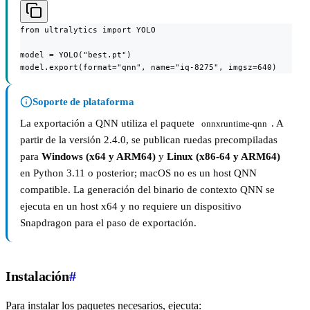
from ultralytics import YOLO

model = YOLO("best.pt")

model.export(format="qnn", name="iq-8275", imgsz=640)
Soporte de plataforma
La exportación a QNN utiliza el paquete
. A
onnxruntime-qnn
partir de la versión 2.4.0, se publican ruedas precompiladas
para
Windows (x64 y ARM64)
y
Linux (x86-64 y ARM64)
en Python 3.11 o posterior; macOS no es un host QNN
compatible. La generación del binario de contexto QNN se
ejecuta en un host x64 y no requiere un dispositivo
Snapdragon para el paso de exportación.
Instalación
#
Para instalar los paquetes necesarios, ejecuta: