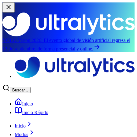
YOLO Vision 2026:
El evento global de visión artificial regresa el
13 de septiembre, de forma presencial y online.
Saltar al contenido principal
Buscar...
Inicio
Inicio Rápido
Inicio
Modos