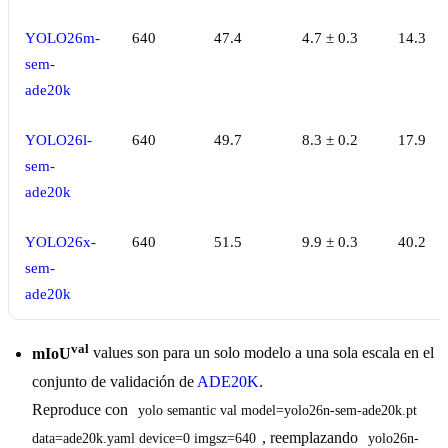
YOLO26m-
640
47.4
4.7 ± 0.3
14.3
sem-
ade20k
YOLO26l-
640
49.7
8.3 ± 0.2
17.9
sem-
ade20k
YOLO26x-
640
51.5
9.9 ± 0.3
40.2
sem-
ade20k
val
mIoU
values son para un solo modelo a una sola escala en el
conjunto de validación de
ADE20K
.
Reproduce con
yolo semantic val model=yolo26n-sem-ade20k.pt 
, reemplazando
data=ade20k.yaml device=0 imgsz=640
yolo26n-