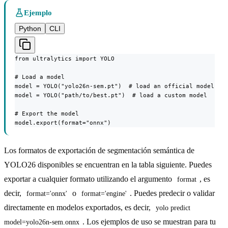
Ejemplo
Python
CLI
from ultralytics import YOLO

# Load a model

model = YOLO("yolo26n-sem.pt")  # load an official model

model = YOLO("path/to/best.pt")  # load a custom model

# Export the model

model.export(format="onnx")
Los formatos de exportación de segmentación semántica de
YOLO26 disponibles se encuentran en la tabla siguiente. Puedes
exportar a cualquier formato utilizando el argumento
, es
format
decir,
o
. Puedes predecir o validar
format='onnx'
format='engine'
directamente en modelos exportados, es decir,
yolo predict 
. Los ejemplos de uso se muestran para tu
model=yolo26n-sem.onnx