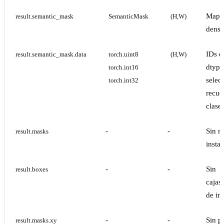
Mapa 
result.semantic_mask
SemanticMask
(H,W)
denso
IDs d
result.semantic_mask.data
torch.uint8
(H,W)
dtype
torch.int16
selec
torch.int32
recue
clases
-
-
Sin m
result.masks
instan
-
-
Sin
result.boxes
cajas
de ins
-
-
Sin p
result.masks.xy