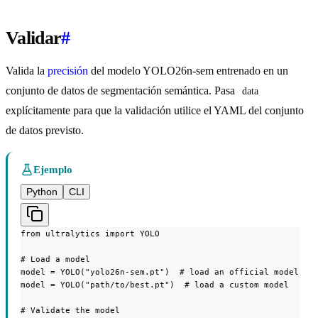
Validar
#
Valida la
precisión
del modelo YOLO26n-sem entrenado en un
conjunto de datos de segmentación semántica. Pasa
data
explícitamente para que la validación utilice el YAML del conjunto
de datos previsto.
Ejemplo
Python
CLI
from ultralytics import YOLO

# Load a model

model = YOLO("yolo26n-sem.pt")  # load an official model

model = YOLO("path/to/best.pt")  # load a custom model

# Validate the model
