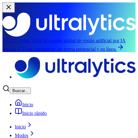
YOLO Vision 2026:
El evento global de visión artificial por IA
regresa el 13 de septiembre, de forma presencial y en línea.
Saltar al contenido principal
Buscar...
Inicio
Inicio rápido
Inicio
Modos