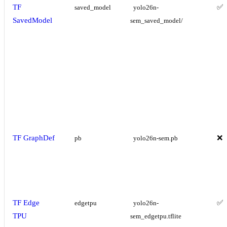
TF
✅
saved_model
yolo26n-
SavedModel
sem_saved_model/
TF GraphDef
❌
pb
yolo26n-sem.pb
TF Edge
✅
edgetpu
yolo26n-
TPU
sem_edgetpu.tflite