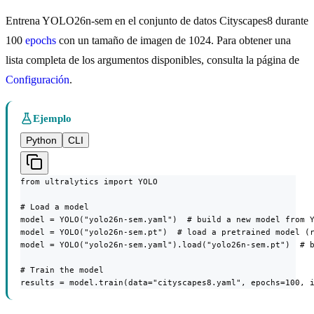
Entrena YOLO26n-sem en el conjunto de datos Cityscapes8 durante
100
epochs
con un tamaño de imagen de 1024. Para obtener una
lista completa de los argumentos disponibles, consulta la página de
Configuración
.
Ejemplo
Python
CLI
from ultralytics import YOLO

# Load a model

model = YOLO("yolo26n-sem.yaml")  # build a new model from Y
model = YOLO("yolo26n-sem.pt")  # load a pretrained model (r
model = YOLO("yolo26n-sem.yaml").load("yolo26n-sem.pt")  # b
# Train the model

results = model.train(data="cityscapes8.yaml", epochs=100, 