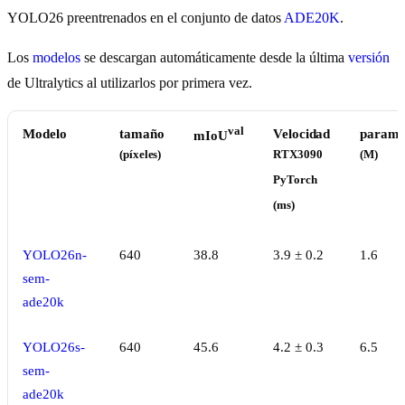
YOLO26 preentrenados en el conjunto de datos
ADE20K
.
Los
modelos
se descargan automáticamente desde la última
versión
de Ultralytics al utilizarlos por primera vez.
val
Modelo
tamaño
Velocidad
params
mIoU
(píxeles)
RTX3090
(M)
PyTorch
(ms)
YOLO26n-
640
38.8
3.9 ± 0.2
1.6
sem-
ade20k
YOLO26s-
640
45.6
4.2 ± 0.3
6.5
sem-
ade20k