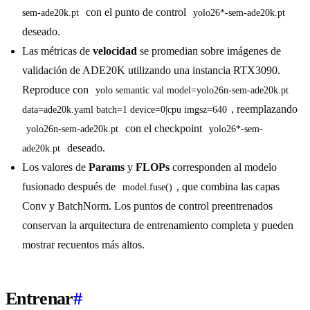
con el punto de control
sem-ade20k.pt
yolo26*-sem-ade20k.pt
deseado.
Las métricas de
velocidad
se promedian sobre imágenes de
validación de ADE20K utilizando una instancia RTX3090.
Reproduce con
yolo semantic val model=yolo26n-sem-ade20k.pt 
, reemplazando
data=ade20k.yaml batch=1 device=0|cpu imgsz=640
con el checkpoint
yolo26n-sem-ade20k.pt
yolo26*-sem-
deseado.
ade20k.pt
Los valores de
Params
y
FLOPs
corresponden al modelo
fusionado después de
, que combina las capas
model.fuse()
Conv y BatchNorm. Los puntos de control preentrenados
conservan la arquitectura de entrenamiento completa y pueden
mostrar recuentos más altos.
Entrenar
#