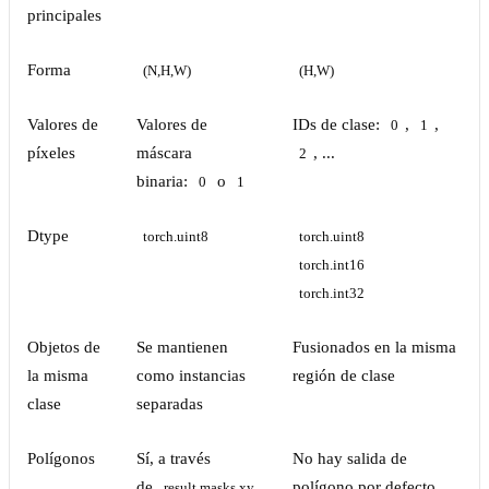
principales
Forma
(N,H,W)
(H,W)
Valores de
Valores de
IDs de clase:
,
,
0
1
píxeles
máscara
, ...
2
binaria:
o
0
1
Dtype
torch.uint8
torch.uint8
torch.int16
torch.int32
Objetos de
Se mantienen
Fusionados en la misma
la misma
como instancias
región de clase
clase
separadas
Polígonos
Sí, a través
No hay salida de
de
polígono por defecto
result.masks.xy