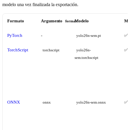
modelo una vez finalizada la exportación.
Formato
Argumento
Modelo
Me
format
PyTorch
-
✅
yolo26n-sem.pt
TorchScript
✅
torchscript
yolo26n-
sem.torchscript
ONNX
✅
onnx
yolo26n-sem.onnx