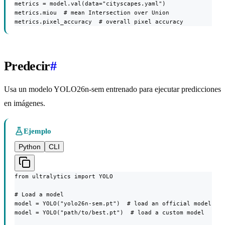
metrics = model.val(data="cityscapes.yaml")

metrics.miou  # mean Intersection over Union

metrics.pixel_accuracy  # overall pixel accuracy
Predecir
#
Usa un modelo YOLO26n-sem entrenado para ejecutar predicciones
en imágenes.
Ejemplo
Python
CLI
from ultralytics import YOLO

# Load a model

model = YOLO("yolo26n-sem.pt")  # load an official model

model = YOLO("path/to/best.pt")  # load a custom model
