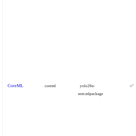
CoreML
✅
coreml
yolo26n-
sem.mlpackage