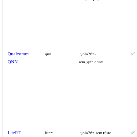
Qualcomm
✅
qnn
yolo26n-
QNN
sem_qnn.onnx
LiteRT
✅
litert
yolo26n-sem.tflite