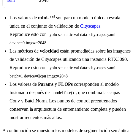
sem
2048
val
Los valores de
mIoU
son para un modelo único a escala
única en el conjunto de validación de
Cityscapes
.
Reproduce esto con
yolo semantic val data=cityscapes.yaml 
device=0 imgsz=2048
Las métricas de
velocidad
están promediadas sobre las imágenes
de validación de Cityscapes utilizando una instancia RTX3090.
Reproduce esto con
yolo semantic val data=cityscapes.yaml 
batch=1 device=0|cpu imgsz=2048
Los valores de
Params
y
FLOPs
corresponden al modelo
fusionado después de
, que combina las capas
model.fuse()
Conv y BatchNorm. Los puntos de control preentrenados
conservan la arquitectura de entrenamiento completa y pueden
mostrar recuentos más altos.
A continuación se muestran los modelos de segmentación semántica