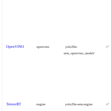
OpenVINO
✅
openvino
yolo26n-
sem_openvino_model/
TensorRT
✅
engine
yolo26n-sem.engine