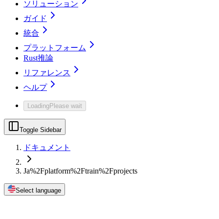
ソリューション
ガイド
統合
プラットフォーム
Rust推論
リファレンス
ヘルプ
Loading
Please wait
Toggle Sidebar
ドキュメント
Ja%2Fplatform%2Ftrain%2Fprojects
Select language