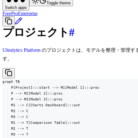
Toggle theme
Switch apps
Free
Pro
Enterprise
プロジェクト
#
Ultralytics Platform
のプロジェクトは、モデルを整理・管理す
す。
graph TB

    P[Project]:::start --> M1[Model 1]:::proc

    P --> M2[Model 2]:::proc

    P --> M3[Model 3]:::proc

    M1 --> C[Charts Dashboard]:::out

    M2 --> C

    M3 --> C

    M1 --> T[Comparison Table]:::out

    M2 --> T

    M3 --> T
