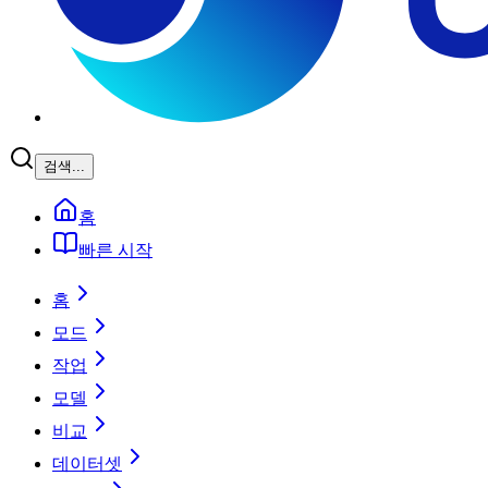
검색...
홈
빠른 시작
홈
모드
작업
모델
비교
데이터셋