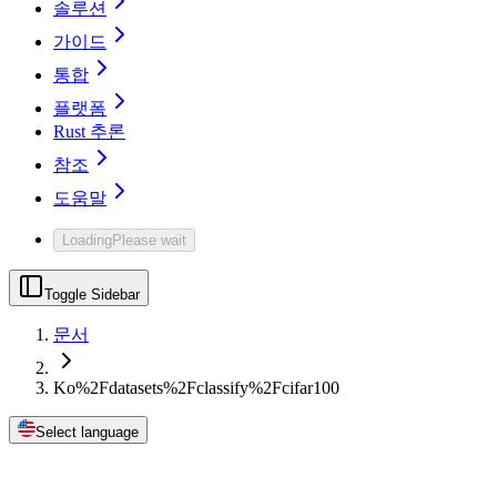
솔루션
가이드
통합
플랫폼
Rust 추론
참조
도움말
Loading
Please wait
Toggle Sidebar
문서
Ko%2Fdatasets%2Fclassify%2Fcifar100
Select language