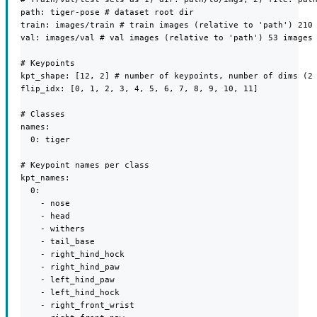
path: tiger-pose # dataset root dir

train: images/train # train images (relative to 'path') 210 
val: images/val # val images (relative to 'path') 53 images

# Keypoints

kpt_shape: [12, 2] # number of keypoints, number of dims (2 
flip_idx: [0, 1, 2, 3, 4, 5, 6, 7, 8, 9, 10, 11]

# Classes

names:

  0: tiger

# Keypoint names per class

kpt_names:

  0:

    - nose

    - head

    - withers

    - tail_base

    - right_hind_hock

    - right_hind_paw

    - left_hind_paw

    - left_hind_hock

    - right_front_wrist
