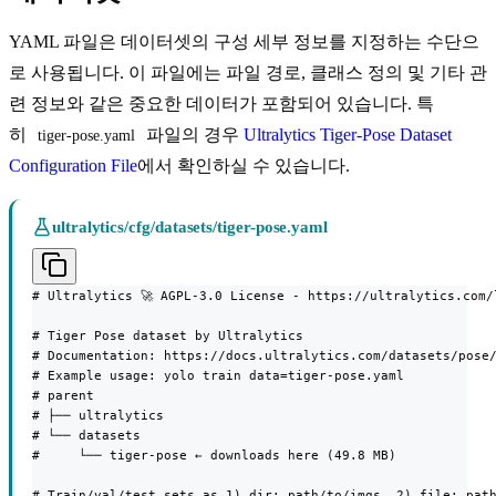
YAML 파일은 데이터셋의 구성 세부 정보를 지정하는 수단으
로 사용됩니다. 이 파일에는 파일 경로, 클래스 정의 및 기타 관
련 정보와 같은 중요한 데이터가 포함되어 있습니다. 특
히
파일의 경우
Ultralytics Tiger-Pose Dataset
tiger-pose.yaml
Configuration File
에서 확인하실 수 있습니다.
ultralytics/cfg/datasets/tiger-pose.yaml
# Ultralytics 🚀 AGPL-3.0 License - https://ultralytics.com/l
# Tiger Pose dataset by Ultralytics

# Documentation: https://docs.ultralytics.com/datasets/pose/
# Example usage: yolo train data=tiger-pose.yaml

# parent

# ├── ultralytics

# └── datasets

#     └── tiger-pose ← downloads here (49.8 MB)

# Train/val/test sets as 1) dir: path/to/imgs, 2) file: path