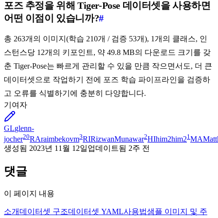
포즈 추정을 위해 Tiger-Pose 데이터셋을 사용하면
어떤 이점이 있습니까?
#
총 263개의 이미지(학습 210개 / 검증 53개), 1개의 클래스, 인
스턴스당 12개의 키포인트, 약 49.8 MB의 다운로드 크기를 갖
춘 Tiger-Pose는 빠르게 관리할 수 있을 만큼 작으면서도, 더 큰
데이터셋으로 작업하기 전에 포즈 학습 파이프라인을 검증하
고 오류를 식별하기에 충분히 다양합니다.
기여자
GL
glenn-
20
3
2
1
jocher
RA
raimbekovm
RI
RizwanMunawar
HI
him2him2
MA
Mat
생성됨
2023년 11월 12일
업데이트됨
2주 전
댓글
이 페이지 내용
소개
데이터셋 구조
데이터셋 YAML
사용법
샘플 이미지 및 주