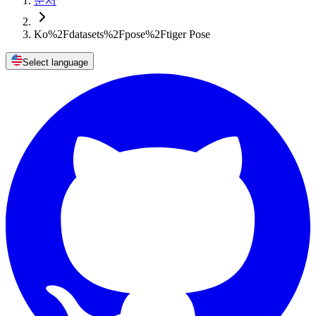
문서
Ko%2Fdatasets%2Fpose%2Ftiger Pose
Select language