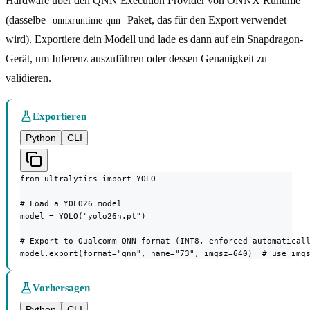
Hardware über den QNN Execution Provider von ONNX Runtime
(dasselbe
Paket, das für den Export verwendet
onnxruntime-qnn
wird). Exportiere dein Modell und lade es dann auf ein Snapdragon-
Gerät, um Inferenz auszuführen oder dessen Genauigkeit zu
validieren.
Exportieren
Python
CLI
from ultralytics import YOLO

# Load a YOLO26 model

model = YOLO("yolo26n.pt")

# Export to Qualcomm QNN format (INT8, enforced automaticall
model.export(format="qnn", name="73", imgsz=640)  # use img
Vorhersagen
Python
CLI