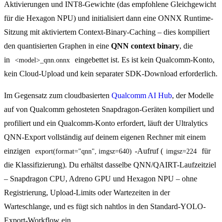
Aktivierungen und INT8-Gewichte (das empfohlene Gleichgewicht
für die Hexagon NPU) und initialisiert dann eine ONNX Runtime-
Sitzung mit aktiviertem Context-Binary-Caching – dies kompiliert
den quantisierten Graphen in eine
QNN context binary
, die
in
eingebettet ist. Es ist kein Qualcomm-Konto,
<model>_qnn.onnx
kein Cloud-Upload und kein separater SDK-Download erforderlich.
Im Gegensatz zum cloudbasierten
Qualcomm AI Hub
, der Modelle
auf von Qualcomm gehosteten Snapdragon-Geräten kompiliert und
profiliert und ein Qualcomm-Konto erfordert, läuft der Ultralytics
QNN-Export vollständig auf deinem eigenen Rechner mit einem
einzigen
-Aufruf (
für
export(format="qnn", imgsz=640)
imgsz=224
die Klassifizierung). Du erhältst dasselbe QNN/QAIRT-Laufzeitziel
– Snapdragon CPU, Adreno GPU und Hexagon NPU – ohne
Registrierung, Upload-Limits oder Wartezeiten in der
Warteschlange, und es fügt sich nahtlos in den Standard-YOLO-
Export-Workflow ein.