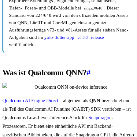
Exportiere Erkennungs-, Segmentierungs-, semantische,
Tiefen-, Posen- und OBB-Modelle bei
. Dieser
imgsz=640
Standard von 224/640 wird von den offiziellen mobilen Assets
von QNN, LiteRT und CoreML gemeinsam genutzt.
Ausführungsfertige v73- und v81-Assets für alle sieben Nano-
Aufgaben sind im
yolo-flutter-app
release
v0.6.6
veröffentlicht.
Was ist Qualcomm QNN?
#
Qualcomm AI Engine Direct
– allgemein als
QNN
bezeichnet und
als Teil des Qualcomm AI Runtime (QAIRT) SDK vertrieben – ist
Qualcomms Low-Level-Inference-Stack für
Snapdragon
-
Prozessoren. Er bietet eine einheitliche API mit Backend-
spezifischen Bibliotheken, die auf die Snapdragon CPU, die Adreno