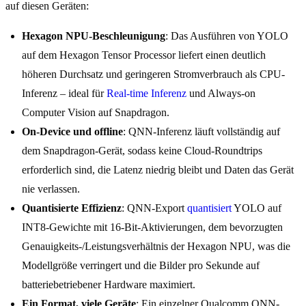
auf diesen Geräten:
Hexagon NPU-Beschleunigung
: Das Ausführen von YOLO
auf dem Hexagon Tensor Processor liefert einen deutlich
höheren Durchsatz und geringeren Stromverbrauch als CPU-
Inferenz – ideal für
Real-time Inferenz
und Always-on
Computer Vision auf Snapdragon.
On-Device und offline
: QNN-Inferenz läuft vollständig auf
dem Snapdragon-Gerät, sodass keine Cloud-Roundtrips
erforderlich sind, die Latenz niedrig bleibt und Daten das Gerät
nie verlassen.
Quantisierte Effizienz
: QNN-Export
quantisiert
YOLO auf
INT8-Gewichte mit 16-Bit-Aktivierungen, dem bevorzugten
Genauigkeits-/Leistungsverhältnis der Hexagon NPU, was die
Modellgröße verringert und die Bilder pro Sekunde auf
batteriebetriebener Hardware maximiert.
Ein Format, viele Geräte
: Ein einzelner Qualcomm QNN-