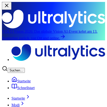
YOLO Vision 2026:
Das globale Vision AI-Event kehrt am 13.
September zurück, vor Ort und online.
Zum Hauptinhalt springen
Suchen...
Startseite
Schnellstart
Startseite
Modi