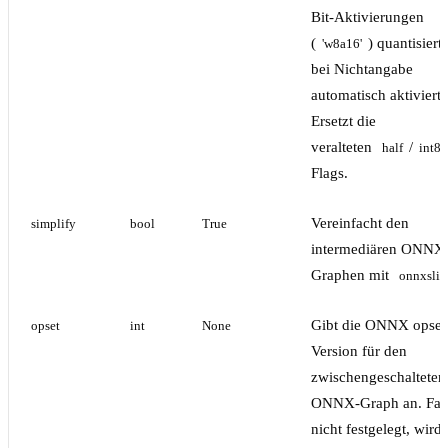
Bit-Aktivierungen
(
) quantisier
'w8a16'
bei Nichtangabe
automatisch aktiviert.
Ersetzt die
veralteten
/
half
int8
Flags.
Vereinfacht den
simplify
bool
True
intermediären ONNX
Graphen mit
onnxsli
Gibt die ONNX opset
opset
int
None
Version für den
zwischengeschalteten
ONNX-Graph an. Fall
nicht festgelegt, wird 