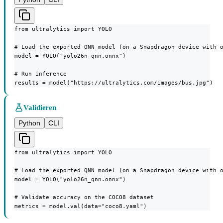
from ultralytics import YOLO

# Load the exported QNN model (on a Snapdragon device with o
model = YOLO("yolo26n_qnn.onnx")

# Run inference

results = model("https://ultralytics.com/images/bus.jpg")
Validieren
Python
CLI
from ultralytics import YOLO

# Load the exported QNN model (on a Snapdragon device with o
model = YOLO("yolo26n_qnn.onnx")

# Validate accuracy on the COCO8 dataset

metrics = model.val(data="coco8.yaml")