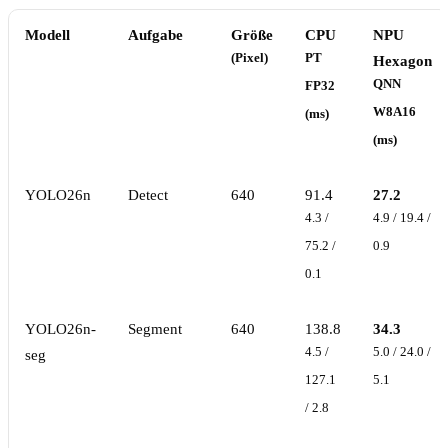
Modell
Aufgabe
Größe
CPU
NPU
(Pixel)
PT
Hexagon
QNN
FP32
W8A16
(ms)
(ms)
YOLO26n
Detect
640
91.4
27.2
4.3 /
4.9 / 19.4 /
75.2 /
0.9
0.1
YOLO26n-
Segment
640
138.8
34.3
4.5 /
5.0 / 24.0 /
seg
127.1
5.1
/ 2.8