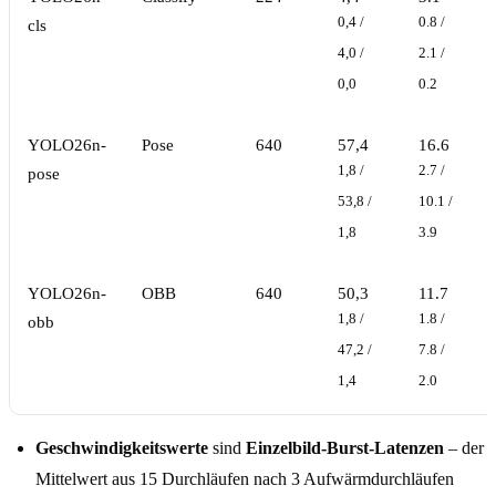
0,4 /
0.8 /
cls
4,0 /
2.1 /
0,0
0.2
YOLO26n-
Pose
640
57,4
16.6
1,8 /
2.7 /
pose
53,8 /
10.1 /
1,8
3.9
YOLO26n-
OBB
640
50,3
11.7
1,8 /
1.8 /
obb
47,2 /
7.8 /
1,4
2.0
Geschwindigkeitswerte
sind
Einzelbild-Burst-Latenzen
– der
Mittelwert aus 15 Durchläufen nach 3 Aufwärmdurchläufen