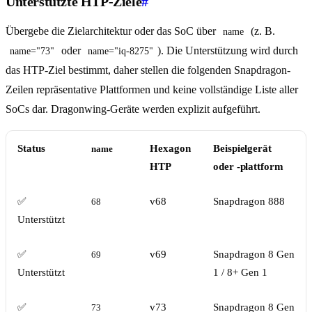
Unterstützte HTP-Ziele
#
Übergebe die Zielarchitektur oder das SoC über
(z. B.
name
oder
). Die Unterstützung wird durch
name="73"
name="iq-8275"
das HTP-Ziel bestimmt, daher stellen die folgenden Snapdragon-
Zeilen repräsentative Plattformen und keine vollständige Liste aller
SoCs dar. Dragonwing-Geräte werden explizit aufgeführt.
Status
Hexagon
Beispielgerät
name
HTP
oder -plattform
✅
v68
Snapdragon 888
68
Unterstützt
✅
v69
Snapdragon 8 Gen
69
Unterstützt
1 / 8+ Gen 1
✅
v73
Snapdragon 8 Gen
73