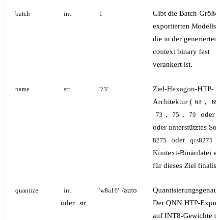
Gibt die Batch-Größe
batch
int
1
exportierten Modells 
die in der generiert
context binary fest
verankert ist.
Ziel-Hexagon-HTP-
name
str
'73'
Architektur (
,
68
69
,
,
oder
73
75
79
oder unterstütztes SoC
oder
)
8275
qcs8275
Kontext-Binärdatei w
für dieses Ziel finalisi
/auto
Quantisierungsgenaui
quantize
int
'w8a16'
oder
Der QNN HTP-Export
str
auf INT8-Gewichte mi