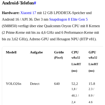
Android-Telefon
#
Hardware:
Xiaomi 17
mit 12 GB LPDDR5X-Speicher und
Android 16 / API 36. Der 3 nm
Snapdragon 8 Elite Gen 5
(SM8850) verfügt über eine Qualcomm Oryon CPU mit 8 Kernen
(2 Prime-Kerne mit bis zu 4,6 GHz und 6 Performance-Kerne mit
bis zu 3,62 GHz), Adreno GPU und Hexagon NPU (HTP v81).
Modell
Aufgabe
Größe
CPU
GPU
(Pixel)
w8a32
w8a32
LiteRT
LiteRT
(ms)
(ms)
YOLO26n
Detect
640
52,2
15.8
1,8 /
2.3 /
48,1 /
8.9 /
2,4
4.6