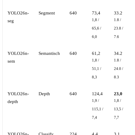
YOLO26n-
Segment
640
73,4
33.2
1,8 /
1.8 /
seg
65,6 /
23.8 /
6,0
7.6
YOLO26n-
Semantisch
640
61,2
34.2
1,8 /
1.8 /
sem
51,1 /
24.0 /
8,3
8.3
YOLO26n-
Depth
640
124,4
23,0
1,9 /
1,8 /
depth
115,1 /
13,5 /
7,4
7,7
YOLO26n-
Classify
224
4,4
3.1