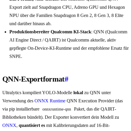
Export zielt auf Snapdragon CPU, Adreno GPU und Hexagon
NPU über die Familien Snapdragon 8 Gen 2, 8 Gen 3, 8 Elite
und darüber hinaus ab.
Produktionsbereiter Qualcomm KI-Stack
: QNN (Qualcomm
AI Engine Direct / QAIRT) ist Qualcomms aktuelle, aktiv
gepflegte On-Device-KI-Runtime und der empfohlene Ersatz für
SNPE.
QNN-Exportformat
#
Ultralytics kompiliert YOLO-Modelle
lokal
zu QNN unter
Verwendung des
ONNX Runtime
QNN Execution Provider (das
via pip installierbare
Paket, das die QAIRT-
onnxruntime-qnn
Bibliotheken bündelt). Der Exporter konvertiert dein Modell zu
ONNX
,
quantisiert es
mit Kalibrierungsdaten auf 16-Bit-