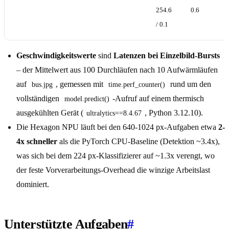
254.6
0.6
/ 0.1
Geschwindigkeitswerte
sind
Latenzen bei Einzelbild-Bursts
– der Mittelwert aus 100 Durchläufen nach 10 Aufwärmläufen
auf
, gemessen mit
rund um den
bus.jpg
time.perf_counter()
vollständigen
-Aufruf auf einem thermisch
model.predict()
ausgekühlten Gerät (
, Python 3.12.10).
ultralytics==8.4.67
Die Hexagon NPU läuft bei den 640-1024 px-Aufgaben etwa
2-
4x schneller
als die PyTorch CPU-Baseline (Detektion ~3.4x),
was sich bei dem 224 px-Klassifizierer auf ~1.3x verengt, wo
der feste Vorverarbeitungs-Overhead die winzige Arbeitslast
dominiert.
Unterstützte Aufgaben
#