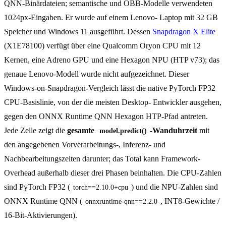
QNN-Binärdateien; semantische und OBB-Modelle verwendeten
1024px-Eingaben. Er wurde auf einem Lenovo- Laptop mit 32 GB
Speicher und Windows 11 ausgeführt. Dessen
Snapdragon X Elite
(X1E78100) verfügt über eine Qualcomm Oryon CPU mit 12
Kernen, eine Adreno GPU und eine Hexagon NPU (HTP v73); das
genaue Lenovo-Modell wurde nicht aufgezeichnet. Dieser
Windows-on-Snapdragon-Vergleich lässt die native PyTorch FP32
CPU-Basislinie, von der die meisten Desktop- Entwickler ausgehen,
gegen den ONNX Runtime QNN Hexagon HTP-Pfad antreten.
Jede Zelle zeigt die
gesamte
-Wanduhrzeit
mit
model.predict()
den angegebenen Vorverarbeitungs-, Inferenz- und
Nachbearbeitungszeiten darunter; das Total kann Framework-
Overhead außerhalb dieser drei Phasen beinhalten. Die CPU-Zahlen
sind PyTorch FP32 (
) und die NPU-Zahlen sind
torch==2.10.0+cpu
ONNX Runtime QNN (
, INT8-Gewichte /
onnxruntime-qnn==2.2.0
16-Bit-Aktivierungen).