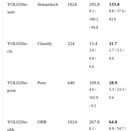
YOLO26n-
Semantisch
1024
295.8
133.0
9.1 /
8.8 / 37.4 /
sem
189.2
83.9
/ 94.8
YOLO26n-
Classify
224
15.4
11.7
3.0 /
2.7 / 5.5 /
cls
9.8 /
0.0
0.0
YOLO26n-
Pose
640
109.6
28.9
4.6 /
5.3 / 23.3 /
pose
102.9
0.6
/ 0.2
YOLO26n-
OBB
1024
267.8
64.8
8.1 /
8.9 / 54.7 /
obb