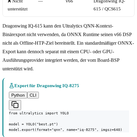
❌ Nicht
—
v66
Dragonwing IQ-
unterstützt
615 / QCS615
Dragonwing IQ-615 kann den Ultralytics QNN-Kontext-
Binärexport nicht verwenden, da ONNX Runtime seinen v66 DSP
nicht als Offline-HTP-Ziel bereitstellt. Ein standardmäßiger ONNX-
Export kann dennoch separat mit einem CPU- oder GPU-
Ausführungsprovider integriert werden, der vom Board-BSP
unterstützt wird.
Export für Dragonwing IQ-8275
Python
CLI
from ultralytics import YOLO

model = YOLO("best.pt")

model.export(format="qnn", name="iq-8275", imgsz=640)