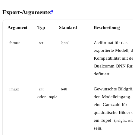
Export-Argumente
#
Argument
Typ
Standard
Beschreibung
Zielformat für das
format
str
'qnn'
exportierte Modell, da
Kompatibilität mit der
Qualcomm QNN Run
definiert.
Gewünschte Bildgröß
imgsz
int
640
oder
den Modelleingang. 
tuple
eine Ganzzahl für
quadratische Bilder o
ein Tupel
(height, wid
sein.