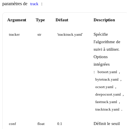
paramètres de
:
track
Argument
Type
Défaut
Description
Spécifie
tracker
str
'tracktrack.yaml'
l'algorithme de
suivi à utiliser.
Options
intégrées
:
,
botsort.yaml
,
bytetrack.yaml
,
ocsort.yaml
,
deepocsort.yaml
,
fasttrack.yaml
.
tracktrack.yaml
Définit le seuil
conf
float
0.1