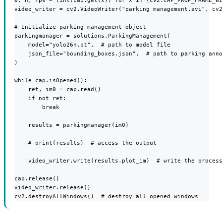
w, h, fps = (int(cap.get(x)) for x in (cv2.CAP_PROP_FRAME_WI
video_writer = cv2.VideoWriter("parking management.avi", cv2
# Initialize parking management object

parkingmanager = solutions.ParkingManagement(

    model="yolo26n.pt",  # path to model file

    json_file="bounding_boxes.json",  # path to parking anno
)

while cap.isOpened():

    ret, im0 = cap.read()

    if not ret:

        break

    results = parkingmanager(im0)

    # print(results)  # access the output

    video_writer.write(results.plot_im)  # write the process
cap.release()

video_writer.release()

cv2.destroyAllWindows()  # destroy all opened windows