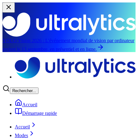
YOLO Vision 2026 :
L'événement mondial de vision par ordinateur
revient le 13 septembre, en présentiel et en ligne.
Aller au contenu principal
Rechercher...
Accueil
Démarrage rapide
Accueil
Modes