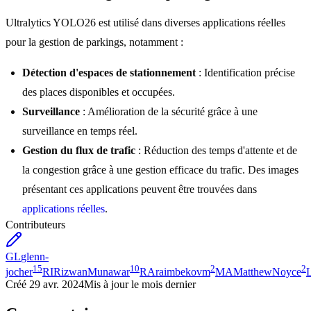
Ultralytics YOLO26 est utilisé dans diverses applications réelles
pour la gestion de parkings, notamment :
Détection d'espaces de stationnement
: Identification précise
des places disponibles et occupées.
Surveillance
: Amélioration de la sécurité grâce à une
surveillance en temps réel.
Gestion du flux de trafic
: Réduction des temps d'attente et de
la congestion grâce à une gestion efficace du trafic. Des images
présentant ces applications peuvent être trouvées dans
applications réelles
.
Contributeurs
GL
glenn-
15
10
2
2
jocher
RI
RizwanMunawar
RA
raimbekovm
MA
MatthewNoyce
Créé
29 avr. 2024
Mis à jour
le mois dernier