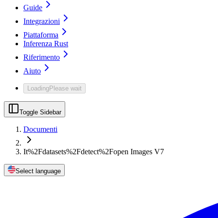
Guide
Integrazioni
Piattaforma
Inferenza Rust
Riferimento
Aiuto
Loading
Please wait
Toggle Sidebar
Documenti
It%2Fdatasets%2Fdetect%2Fopen Images V7
Select language