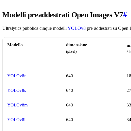
Modelli preaddestrati Open Images V7
#
Ultralytics pubblica cinque modelli
YOLOv8
pre-addestrati su Open Im
Modello
dimensione
m
(pixel)
50
YOLOv8n
640
18
YOLOv8s
640
27
YOLOv8m
640
33
YOLOv8l
640
34