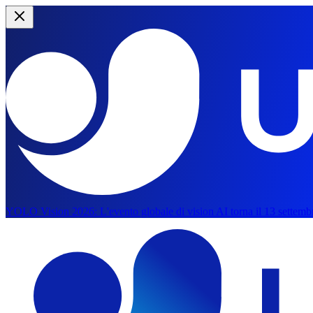
YOLO Vision 2026:
L'evento globale di vision AI torna il 13 settemb
Vai al contenuto principale