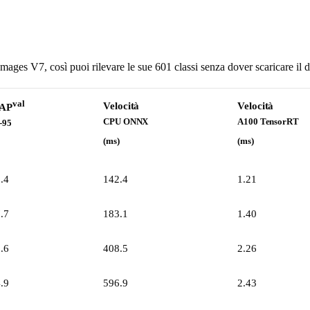
ages V7, così puoi rilevare le sue 601 classi senza dover scaricare il d
val
Velocità
Velocità
AP
CPU ONNX
A100 TensorRT
-95
(ms)
(ms)
.4
142.4
1.21
.7
183.1
1.40
.6
408.5
2.26
.9
596.9
2.43