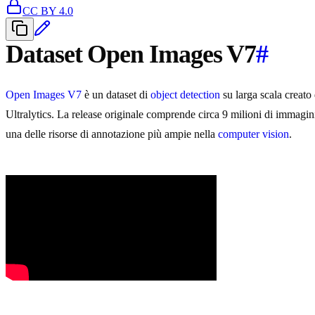
CC BY 4.0
Dataset Open Images V7
#
Open Images V7
è un dataset di
object detection
su larga scala creato
Ultralytics. La release originale comprende circa 9 milioni di immagin
una delle risorse di annotazione più ampie nella
computer vision
.