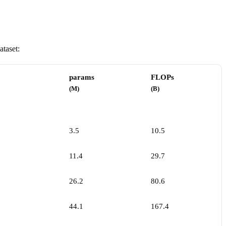
ataset:
params
FLOPs
(M)
(B)
3.5
10.5
11.4
29.7
26.2
80.6
44.1
167.4