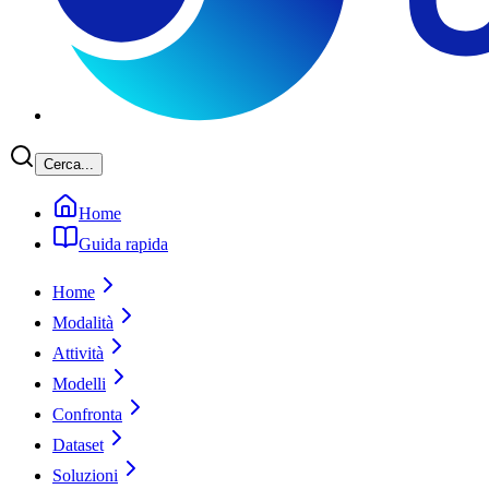
Cerca...
Home
Guida rapida
Home
Modalità
Attività
Modelli
Confronta
Dataset
Soluzioni