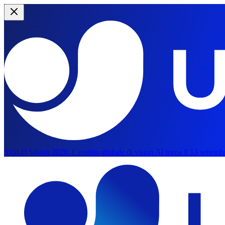
YOLO Vision 2026:
L'evento globale di vision AI torna il 13 settemb
Salta al contenuto principale