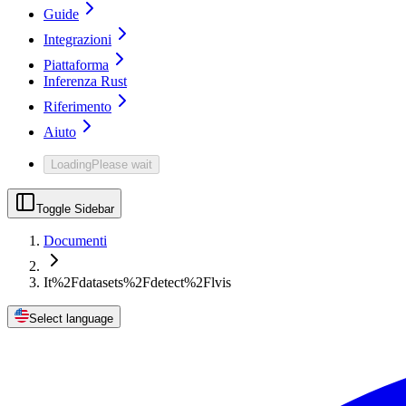
Guide
Integrazioni
Piattaforma
Inferenza Rust
Riferimento
Aiuto
Loading
Please wait
Toggle Sidebar
Documenti
It%2Fdatasets%2Fdetect%2Flvis
Select language