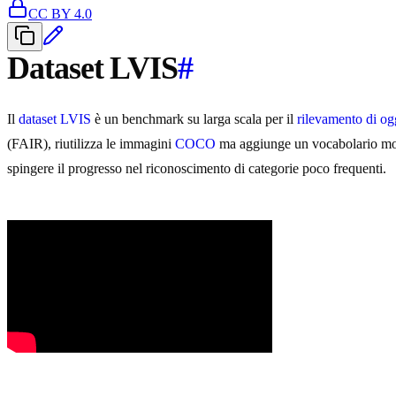
CC BY 4.0
Dataset LVIS
#
Il
dataset LVIS
è un benchmark su larga scala per il
rilevamento di og
(FAIR), riutilizza le immagini
COCO
ma aggiunge un vocabolario molt
spingere il progresso nel riconoscimento di categorie poco frequenti.