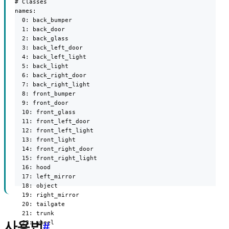
# Classes

names:

  0: back_bumper

  1: back_door

  2: back_glass

  3: back_left_door

  4: back_left_light

  5: back_light

  6: back_right_door

  7: back_right_light

  8: front_bumper

  9: front_door

  10: front_glass

  11: front_left_door

  12: front_left_light

  13: front_light

  14: front_right_door

  15: front_right_light

  16: hood

  17: left_mirror

  18: object

  19: right_mirror

  20: tailgate

  21: trunk

  22: wheel

사용법
#