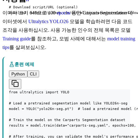
# Download script/URL (optional)

이미지 크기 640으로 100
epochs
동안 Carparts Segmentation 데
download: https://github.com/ultralytics/assets/releases/do
이터셋에서
Ultralytics YOLO26
모델을 학습하려면 다음 코드
조각을 사용하십시오. 사용 가능한 인수의 전체 목록은 모델
Training guide
를 참조하고, 모범 사례에 대해서는
model training
tips
를 살펴보십시오.
훈련 예제
Python
CLI
from ultralytics import YOLO

# Load a pretrained segmentation model like YOLO26n-seg

model = YOLO("yolo26n-seg.pt")  # load a pretrained model (r
# Train the model on the Carparts Segmentation dataset

results = model.train(data="carparts-seg.yaml", epochs=100, 
# After training, you can validate the model's performance o