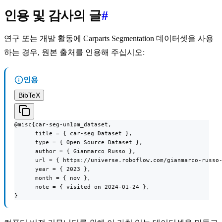
인용 및 감사의 글
#
연구 또는 개발 활동에 Carparts Segmentation 데이터셋을 사용
하는 경우, 원본 출처를 인용해 주십시오:
인용
BibTeX
@misc{car-seg-un1pm_dataset,

      title = { car-seg Dataset },

      type = { Open Source Dataset },

      author = { Gianmarco Russo },

      url = { https://universe.roboflow.com/gianmarco-russo-
      year = { 2023 },

      month = { nov },

      note = { visited on 2024-01-24 },

}