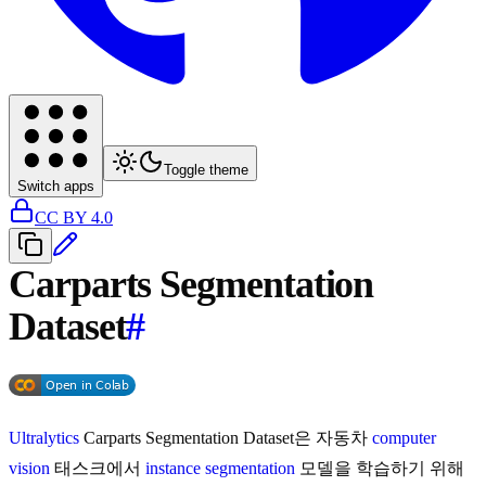
Toggle theme
Switch apps
CC BY 4.0
Carparts Segmentation
Dataset
#
Ultralytics
Carparts Segmentation Dataset은 자동차
computer
vision
태스크에서
instance segmentation
모델을 학습하기 위해