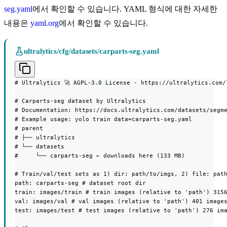
seg.yaml
에서 확인할 수 있습니다. YAML 형식에 대한 자세한
내용은
yaml.org
에서 확인할 수 있습니다.
ultralytics/cfg/datasets/carparts-seg.yaml
# Ultralytics 🚀 AGPL-3.0 License - https://ultralytics.com/l
# Carparts-seg dataset by Ultralytics

# Documentation: https://docs.ultralytics.com/datasets/segme
# Example usage: yolo train data=carparts-seg.yaml

# parent

# ├── ultralytics

# └── datasets

#     └── carparts-seg ← downloads here (133 MB)

# Train/val/test sets as 1) dir: path/to/imgs, 2) file: path
path: carparts-seg # dataset root dir

train: images/train # train images (relative to 'path') 3156
val: images/val # val images (relative to 'path') 401 images
test: images/test # test images (relative to 'path') 276 ima