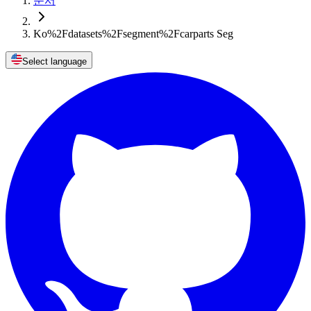
문서
Ko%2Fdatasets%2Fsegment%2Fcarparts Seg
Select language