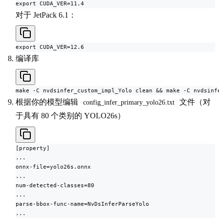
export CUDA_VER=11.4
对于 JetPack 6.1：
export CUDA_VER=12.6
编译库
make -C nvdsinfer_custom_impl_Yolo clean && make -C nvdsinf
根据你的模型编辑
文件（对
config_infer_primary_yolo26.txt
于具有 80 个类别的 YOLO26s）
[property]

...

onnx-file=yolo26s.onnx

...

num-detected-classes=80

...

parse-bbox-func-name=NvDsInferParseYolo

...