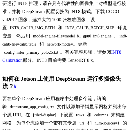
要运行 INT8 推理，请在具有代表性的图像集上对模型进行校
准，并将 DeepStream 配置切换为 INT8 模式。下载 COCO
val2017 图像，选择大约 1000 张校准图像，设
置
和
环境
INT8_CALIB_IMG_PATH
INT8_CALIB_BATCH_SIZE
变量，然后用
、
model-engine-file=model_b1_gpu0_int8.engine
int8-
和
更新
calib-file=calib.table
network-mode=1
。有关完整步骤，请参阅
INT8
config_infer_primary_yolo26.txt
Calibration
部分。INT8 目前需要 TensorRT 8.x。
如何在 Jetson 上使用 DeepStream 运行多摄像头
流？
#
要在单个 DeepStream 应用程序中处理多个流，请编
辑
文件以添加平铺显示网格并列出每
deepstream_app_config.txt
个源 URI。在
下设置
和
来构建
[tiled-display]
rows
columns
网格，为每个流添加一个带有其专属
和
的
uri
num-sources=1