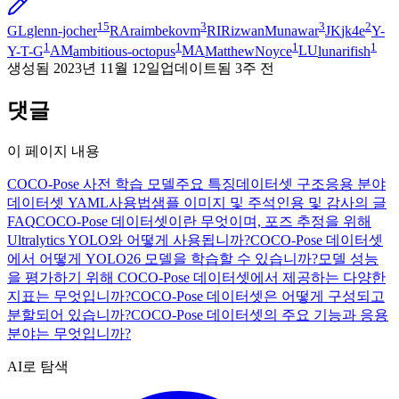
15
3
3
2
GL
glenn-jocher
RA
raimbekovm
RI
RizwanMunawar
JK
jk4e
Y-
1
1
1
1
Y-T-G
AM
ambitious-octopus
MA
MatthewNoyce
LU
lunarifish
생성됨
2023년 11월 12일
업데이트됨
3주 전
댓글
이 페이지 내용
COCO-Pose 사전 학습 모델
주요 특징
데이터셋 구조
응용 분야
데이터셋 YAML
사용법
샘플 이미지 및 주석
인용 및 감사의 글
FAQ
COCO-Pose 데이터셋이란 무엇이며, 포즈 추정을 위해
Ultralytics YOLO와 어떻게 사용됩니까?
COCO-Pose 데이터셋
에서 어떻게 YOLO26 모델을 학습할 수 있습니까?
모델 성능
을 평가하기 위해 COCO-Pose 데이터셋에서 제공하는 다양한
지표는 무엇입니까?
COCO-Pose 데이터셋은 어떻게 구성되고
분할되어 있습니까?
COCO-Pose 데이터셋의 주요 기능과 응용
분야는 무엇입니까?
AI로 탐색