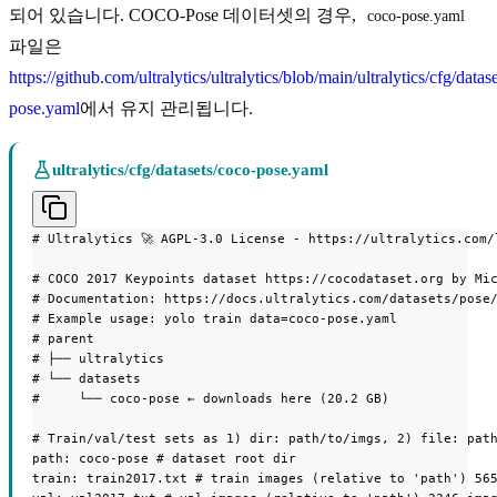
되어 있습니다. COCO-Pose 데이터셋의 경우,
coco-pose.yaml
파일은
https://github.com/ultralytics/ultralytics/blob/main/ultralytics/cfg/datas
pose.yaml
에서 유지 관리됩니다.
ultralytics/cfg/datasets/coco-pose.yaml
# Ultralytics 🚀 AGPL-3.0 License - https://ultralytics.com/l
# COCO 2017 Keypoints dataset https://cocodataset.org by Mic
# Documentation: https://docs.ultralytics.com/datasets/pose/
# Example usage: yolo train data=coco-pose.yaml

# parent

# ├── ultralytics

# └── datasets

#     └── coco-pose ← downloads here (20.2 GB)

# Train/val/test sets as 1) dir: path/to/imgs, 2) file: path
path: coco-pose # dataset root dir

train: train2017.txt # train images (relative to 'path') 565