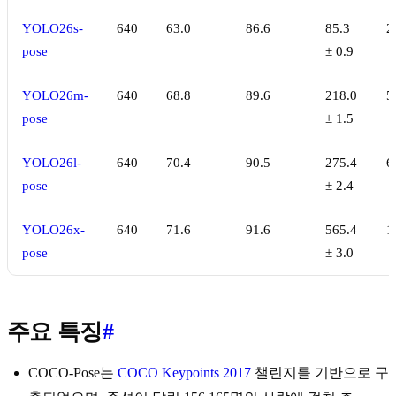
YOLO26s-
640
63.0
86.6
85.3
2
pose
± 0.9
YOLO26m-
640
68.8
89.6
218.0
5
pose
± 1.5
YOLO26l-
640
70.4
90.5
275.4
6
pose
± 2.4
YOLO26x-
640
71.6
91.6
565.4
1
pose
± 3.0
주요 특징
#
COCO-Pose는
COCO Keypoints 2017
챌린지를 기반으로 구