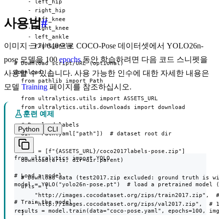
    - left_hip

    - right_hip

    - left_knee

사용법
#
    - right_knee

    - left_ankle

이미지 크기 640으로 COCO-Pose 데이터셋에서 YOLO26n-
    - right_ankle

pose 모델을 100
epochs
동안 학습하려면 다음 코드 스니펫을
# Download script/URL (optional)

download: |

사용할 수 있습니다. 사용 가능한 인수에 대한 자세한 내용은
  from pathlib import Path

모델
Training
페이지를 참조하십시오.
  from ultralytics.utils import ASSETS_URL

  from ultralytics.utils.downloads import download

훈련 예제
  # Download labels

Python
CLI
  dir = Path(yaml["path"])  # dataset root dir

  urls = [f"{ASSETS_URL}/coco2017labels-pose.zip"]

from ultralytics import YOLO

  download(urls, dir=dir.parent)

# Load a model

  # Download data (test2017.zip excluded: ground truth is wi
model = YOLO("yolo26n-pose.pt")  # load a pretrained model (
  urls = [

      "http://images.cocodataset.org/zips/train2017.zip",  #
# Train the model

      "http://images.cocodataset.org/zips/val2017.zip",  # 1
results = model.train(data="coco-pose.yaml", epochs=100, im
  ]
