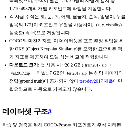
축되었으며, 주석이 달린 156,165명의 사람에 걸쳐 총
1,710,498개의 개별 키포인트에 라벨을 지정합니다.
각 사람 주석은 코, 눈, 귀, 어깨, 팔꿈치, 손목, 엉덩이, 무릎,
발목의 17가지 키포인트 유형을 사용하며,
(x, y, visibility)
삼중항(triplet)으로 저장됩니다.
COCO와 마찬가지로, 이 데이터셋은 포즈 추정 작업을 위
한 OKS (Object Keypoint Similarity)를 포함한 표준화된 평
가 지표를 제공하여 모델 성능 비교에 적합합니다.
다운로드 크기
: 첫 사용 시 ~20.2 GB (
+
train2017.zip
+ 라벨). 7 GB인
는 해당 이미지의
val2017.zip
test2017.zip
정답(ground truth)이 공개되지 않아
test-dev2017 제출
에만
필요하므로 자동으로 가져오지 않습니다.
데이터셋 구조
#
학습 및 검증을 위해 COCO-Pose는 키포인트가 주석 처리된