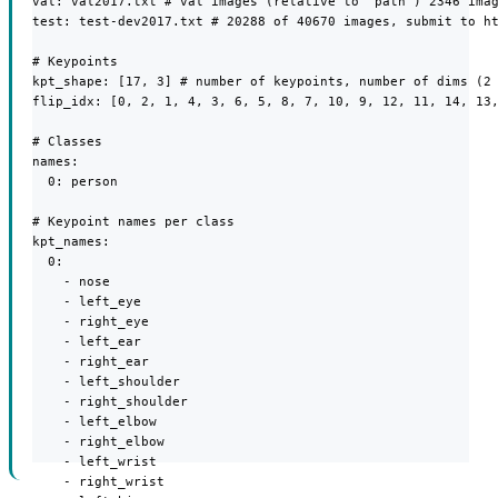
val: val2017.txt # val images (relative to 'path') 2346 imag
test: test-dev2017.txt # 20288 of 40670 images, submit to ht
# Keypoints

kpt_shape: [17, 3] # number of keypoints, number of dims (2 
flip_idx: [0, 2, 1, 4, 3, 6, 5, 8, 7, 10, 9, 12, 11, 14, 13,
# Classes

names:

  0: person

# Keypoint names per class

kpt_names:

  0:

    - nose

    - left_eye

    - right_eye

    - left_ear

    - right_ear

    - left_shoulder

    - right_shoulder

    - left_elbow

    - right_elbow

    - left_wrist

    - right_wrist
