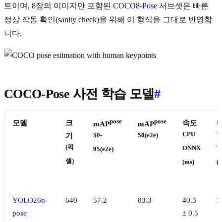
트이며, 8장의 이미지만 포함된
COCO8-Pose
서브셋은 빠른
정상 작동 확인(sanity check)을 위해 이 형식을 그대로 반영합
니다.
COCO-Pose 사전 학습 모델
#
pose
pose
모델
크
속도
mAP
mAP
CPU
T
기
50-
50(e2e)
(픽
ONNX
T
95(e2e)
셀)
(ms)
(
YOLO26n-
640
57.2
83.3
40.3
1
pose
± 0.5