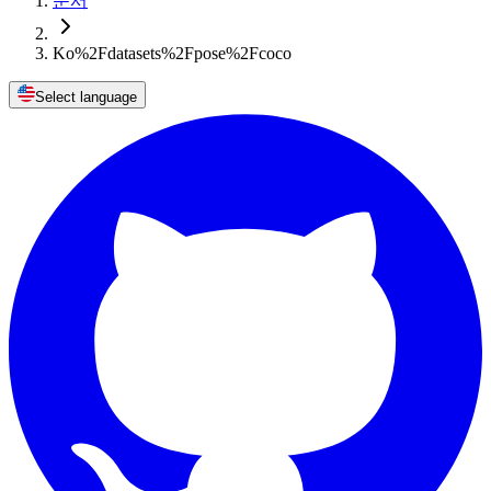
문서
Ko%2Fdatasets%2Fpose%2Fcoco
Select language