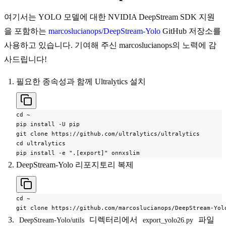
여기서는 YOLO 모델에 대한 NVIDIA DeepStream SDK 지원
을 포함하는
marcoslucianops/DeepStream-Yolo
GitHub 저장소를
사용하고 있습니다. 기여해 주신 marcoslucianops의 노력에 감
사드립니다!
필요한 종속성과 함께 Ultralytics 설치
cd ~

pip install -U pip

git clone https://github.com/ultralytics/ultralytics

cd ultralytics

pip install -e ".[export]" onnxslim
DeepStream-Yolo 리포지토리 복제
cd ~

git clone https://github.com/marcoslucianops/DeepStream-Yol
디렉터리에서
파일
DeepStream-Yolo/utils
export_yolo26.py