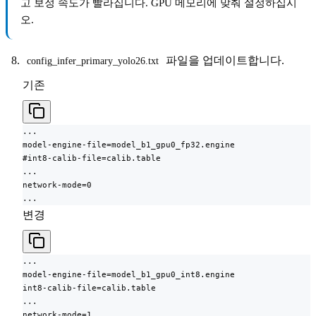
고 보정 속도가 빨라집니다. GPU 메모리에 맞춰 설정하십시
오.
파일을 업데이트합니다.
config_infer_primary_yolo26.txt
기존
...

model-engine-file=model_b1_gpu0_fp32.engine

#int8-calib-file=calib.table

...

network-mode=0

...
변경
...

model-engine-file=model_b1_gpu0_int8.engine

int8-calib-file=calib.table

...

network-mode=1
