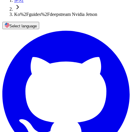
문서
Ko%2Fguides%2Fdeepstream Nvidia Jetson
Select language