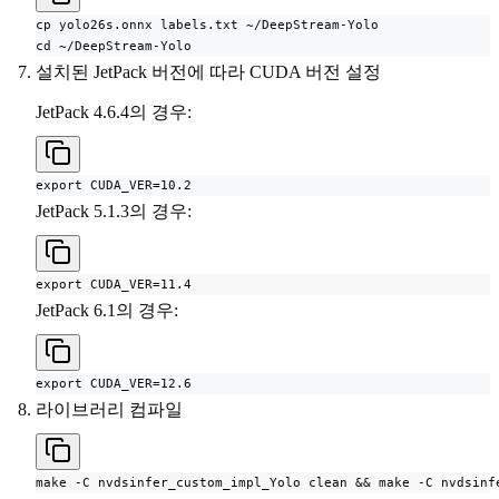
cp yolo26s.onnx labels.txt ~/DeepStream-Yolo

cd ~/DeepStream-Yolo
설치된 JetPack 버전에 따라 CUDA 버전 설정
JetPack 4.6.4의 경우:
export CUDA_VER=10.2
JetPack 5.1.3의 경우:
export CUDA_VER=11.4
JetPack 6.1의 경우:
export CUDA_VER=12.6
라이브러리 컴파일
make -C nvdsinfer_custom_impl_Yolo clean && make -C nvdsinf