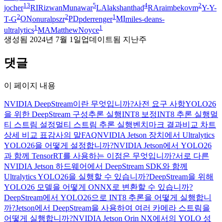
13
5
4
2
jocher
RI
RizwanMunawar
LA
lakshanthad
RA
raimbekovm
Y-
Y-
2
2
1
T-G
ON
onuralpszr
PD
pderrenger
MI
miles-deans-
1
1
ultralytics
MA
MatthewNoyce
생성됨
2024년 7월 1일
업데이트됨
지난주
댓글
이 페이지 내용
NVIDIA DeepStream이란 무엇입니까?
사전 요구 사항
YOLO26
을 위한 DeepStream 구성
추론 실행
INT8 보정
INT8 추론 실행
멀
티 스트림 설정
멀티 스트림 추론 실행
벤치마크 결과
비교 차트
상세 비교 표
감사의 말
FAQ
NVIDIA Jetson 장치에서 Ultralytics
YOLO26을 어떻게 설정합니까?
NVIDIA Jetson에서 YOLO26
과 함께 TensorRT를 사용하는 이점은 무엇입니까?
서로 다른
NVIDIA Jetson 하드웨어에서 DeepStream SDK와 함께
Ultralytics YOLO26을 실행할 수 있습니까?
DeepStream을 위해
YOLO26 모델을 어떻게 ONNX로 변환할 수 있습니까?
DeepStream에서 YOLO26으로 INT8 추론을 어떻게 실행합니
까?
Jetson에서 DeepStream을 사용하여 여러 카메라 스트림을
어떻게 실행합니까?
NVIDIA Jetson Orin NX에서의 YOLO 성