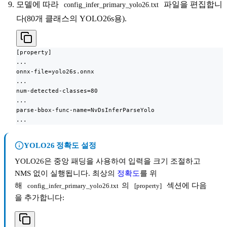
모델에 따라
파일을 편집합니
config_infer_primary_yolo26.txt
다(80개 클래스의 YOLO26s용).
[property]

...

onnx-file=yolo26s.onnx

...

num-detected-classes=80

...

parse-bbox-func-name=NvDsInferParseYolo

...
YOLO26 정확도 설정
YOLO26은 중앙 패딩을 사용하여 입력을 크기 조절하고
NMS 없이 실행됩니다. 최상의
정확도
를 위
해
의
섹션에 다음
config_infer_primary_yolo26.txt
[property]
을 추가합니다: