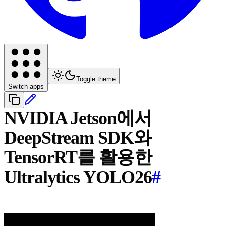
Toggle theme
Switch apps
NVIDIA Jetson에서
DeepStream SDK와
TensorRT를 활용한
Ultralytics YOLO26
#