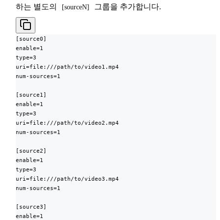
하는 별도의
그룹을 추가합니다.
[sourceN]
[source0]

enable=1

type=3

uri=file:///path/to/video1.mp4

num-sources=1

[source1]

enable=1

type=3

uri=file:///path/to/video2.mp4

num-sources=1

[source2]

enable=1

type=3

uri=file:///path/to/video3.mp4

num-sources=1

[source3]

enable=1
