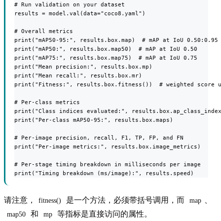
# Run validation on your dataset

results = model.val(data="coco8.yaml")

# Overall metrics

print("mAP50-95:", results.box.map)  # mAP at IoU 0.50:0.95

print("mAP50:", results.box.map50)  # mAP at IoU 0.50

print("mAP75:", results.box.map75)  # mAP at IoU 0.75

print("Mean precision:", results.box.mp)

print("Mean recall:", results.box.mr)

print("Fitness:", results.box.fitness())  # weighted score u
# Per-class metrics

print("Class indices evaluated:", results.box.ap_class_index
print("Per-class mAP50-95:", results.box.maps)

# Per-image precision, recall, F1, TP, FP, and FN

print("Per-image metrics:", results.box.image_metrics)

# Per-stage timing breakdown in milliseconds per image

print("Timing breakdown (ms/image):", results.speed)
请注意，
是一个方法，必须带括号调用，而
、
fitness()
map
和
等指标是直接访问的属性。
map50
mp