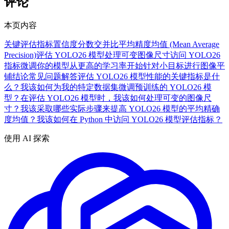
评论
本页内容
关键评估指标
置信度分数
交并比
平均精度均值 (Mean Average
Precision)
评估 YOLO26 模型
处理可变图像尺寸
访问 YOLO26
指标
微调你的模型
从更高的学习率开始
针对小目标进行图像平
铺
结论
常见问题解答
评估 YOLO26 模型性能的关键指标是什
么？
我该如何为我的特定数据集微调预训练的 YOLO26 模
型？
在评估 YOLO26 模型时，我该如何处理可变的图像尺
寸？
我该采取哪些实际步骤来提高 YOLO26 模型的平均精确
度均值？
我该如何在 Python 中访问 YOLO26 模型评估指标？
使用 AI 探索