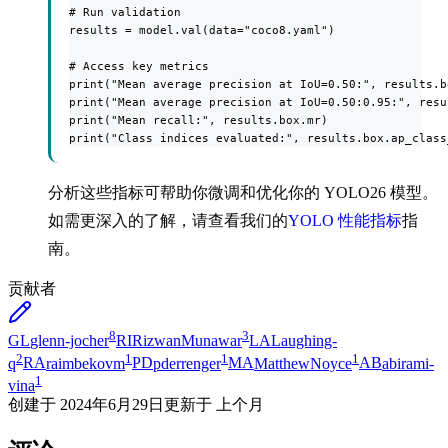
# Run validation

results = model.val(data="coco8.yaml")

# Access key metrics

print("Mean average precision at IoU=0.50:", results.bo
print("Mean average precision at IoU=0.50:0.95:", resu
print("Mean recall:", results.box.mr)

print("Class indices evaluated:", results.box.ap_class
分析这些指标可帮助你微调和优化你的 YOLO26 模型。
如需更深入的了解，请查看我们的
YOLO 性能指标
指
南。
贡献者
8
3
GL
glenn-jocher
RI
RizwanMunawar
LA
Laughing-
2
1
1
1
q
RA
raimbekovm
PD
pderrenger
MA
MatthewNoyce
AB
abirami-
1
vina
创建于
2024年6月29日
更新于
上个月