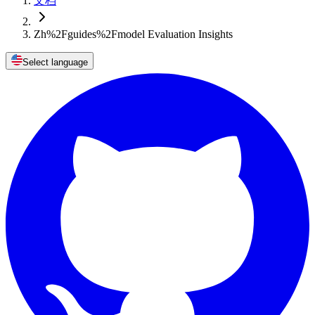
文档
Zh%2Fguides%2Fmodel Evaluation Insights
Select language