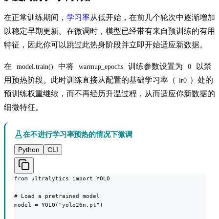
在正常训练期间，
学习率
从低开始，在前几个轮次中逐渐增加
以稳定早期更新。在微调时，模型已经带有来自预训练的有用
特征，因此你可以跳过此热身阶段并立即开始适应新数据。
在
中将
训练参数设置为
以禁
model.train()
warmup_epochs
0
用预热阶段。此时训练直接从配置的基础学习率（
）处的
lr0
预训练权重继续，而不再经历升温过程，从而适应你新数据的
细微特征。
在不进行学习率预热的情况下微调
Python
CLI
from ultralytics import YOLO

# Load a pretrained model

model = YOLO("yolo26n.pt")
