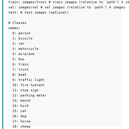
train: images/train # train images (relative to 'path') 4 im
val: images/val # val images (relative to 'path') 4 images

test: # test images (optional)

# Classes

names:

  0: person

  1: bicycle

  2: car

  3: motorcycle

  4: airplane

  5: bus

  6: train

  7: truck

  8: boat

  9: traffic light

  10: fire hydrant

  11: stop sign

  12: parking meter

  13: bench

  14: bird

  15: cat

  16: dog

  17: horse

  18: sheep
