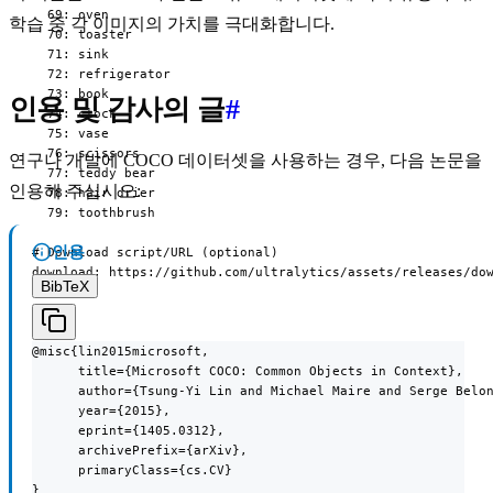
  69: oven

학습 중 각 이미지의 가치를 극대화합니다.
  70: toaster

  71: sink

  72: refrigerator

  73: book

인용 및 감사의 글
#
  74: clock

  75: vase

  76: scissors

연구나 개발에 COCO 데이터셋을 사용하는 경우, 다음 논문을
  77: teddy bear

인용해 주십시오:
  78: hair drier

  79: toothbrush

인용
# Download script/URL (optional)

download: https://github.com/ultralytics/assets/releases/do
BibTeX
@misc{lin2015microsoft,

      title={Microsoft COCO: Common Objects in Context},

      author={Tsung-Yi Lin and Michael Maire and Serge Belon
      year={2015},

      eprint={1405.0312},

      archivePrefix={arXiv},

      primaryClass={cs.CV}

}