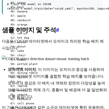
  44: spoon

# Train the model on COCO8

  45: bowl

results = model.train(data="coco8.yaml", epochs=100, imgsz=
  46: banana

  47: apple

  48: sandwich

  49: orange

샘플 이미지 및 주석
#
  50: broccoli

  51: carrot

  52: hot dog

다음은 COCO8 데이터셋에서 모자이크 처리된 학습 배치 예
  53: pizza

  54: donut

시입니다:
  55: cake

  56: chair

  57: couch

  58: potted plant

  59: bed

모자이크 이미지
: 이 이미지는 모자이크 증강을 사용하여
  60: dining table

여러 데이터셋 이미지를 결합한 학습 배치를 보여줍니다.
  61: toilet

  62: tv

모자이크 증강은 각 배치 내 객체와 장면의 다양성을 높여
  63: laptop

모델이 다양한 객체 크기, 종횡비 및 배경에 더 잘 일반화되
  64: mouse

  65: remote

도록 돕습니다.
  66: keyboard

  67: cell phone

이 기술은 COCO8과 같은 소규모 데이터셋에 특히 유용하며,
  68: microwave
