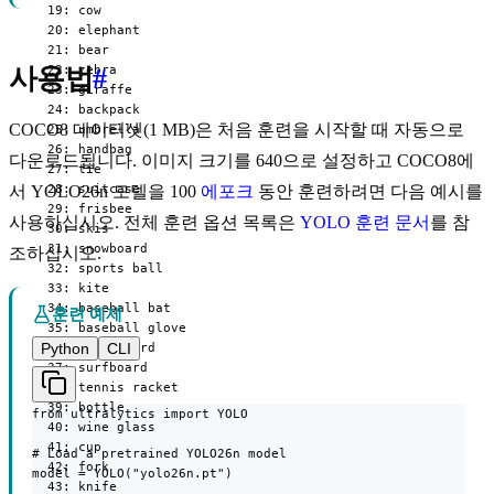
  19: cow

  20: elephant

  21: bear

  22: zebra

사용법
#
  23: giraffe

  24: backpack

COCO8 데이터셋(1 MB)은 처음 훈련을 시작할 때 자동으로
  25: umbrella

  26: handbag

다운로드됩니다. 이미지 크기를 640으로 설정하고 COCO8에
  27: tie

  28: suitcase

서 YOLO26n 모델을 100
에포크
동안 훈련하려면 다음 예시를
  29: frisbee

사용하십시오. 전체 훈련 옵션 목록은
YOLO 훈련 문서
를 참
  30: skis

  31: snowboard

조하십시오.
  32: sports ball

  33: kite

  34: baseball bat

훈련 예제
  35: baseball glove

Python
CLI
  36: skateboard

  37: surfboard

  38: tennis racket

  39: bottle

from ultralytics import YOLO

  40: wine glass

  41: cup

# Load a pretrained YOLO26n model

  42: fork

model = YOLO("yolo26n.pt")

  43: knife
