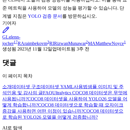
준 메트릭을 사용하여 모델의 성능을 평가할 수 있습니다. 단
계별 지침은
YOLO 검증 문서
를 방문하십시오.
기여자
GL
glenn-
17
3
2
1
jocher
RA
raimbekovm
RI
RizwanMunawar
MA
MatthewNoyce
생성됨
2023년 11월 12일
업데이트됨
3주 전
댓글
이 페이지 목차
소개
데이터셋 구조
데이터셋 YAML
사용법
샘플 이미지 및 주
석
인용 및 감사의 글
FAQ
Ultralytics COCO8 데이터셋은 무엇에
사용됩니까?
COCO8 데이터셋을 사용하여 YOLO26 모델을 어
떻게 학습합니까?
COCO8 데이터셋으로 학습할 때 모자이크
증강을 사용하면 어떤 이점이 있습니까?
COCO8 데이터셋으
로 학습된 YOLO26 모델을 어떻게 검증합니까?
AI로 탐색