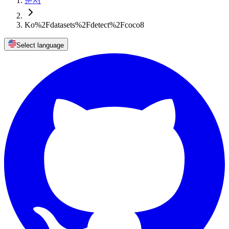
문서
Ko%2Fdatasets%2Fdetect%2Fcoco8
Select language