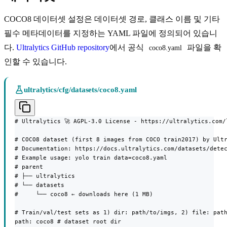
COCO8 데이터셋 설정은 데이터셋 경로, 클래스 이름 및 기타
필수 메타데이터를 지정하는 YAML 파일에 정의되어 있습니
다.
Ultralytics GitHub repository
에서 공식
파일을 확
coco8.yaml
인할 수 있습니다.
ultralytics/cfg/datasets/coco8.yaml
# Ultralytics 🚀 AGPL-3.0 License - https://ultralytics.com/l
# COCO8 dataset (first 8 images from COCO train2017) by Ultr
# Documentation: https://docs.ultralytics.com/datasets/detec
# Example usage: yolo train data=coco8.yaml

# parent

# ├── ultralytics

# └── datasets

#     └── coco8 ← downloads here (1 MB)

# Train/val/test sets as 1) dir: path/to/imgs, 2) file: path
path: coco8 # dataset root dir
