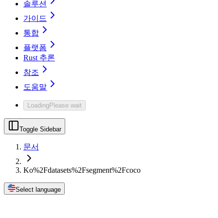
솔루션
가이드
통합
플랫폼
Rust 추론
참조
도움말
Loading
Please wait
Toggle Sidebar
문서
Ko%2Fdatasets%2Fsegment%2Fcoco
Select language