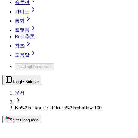
솔루션
가이드
통합
플랫폼
Rust 추론
참조
도움말
Loading
Please wait
Toggle Sidebar
문서
Ko%2Fdatasets%2Fdetect%2Froboflow 100
Select language