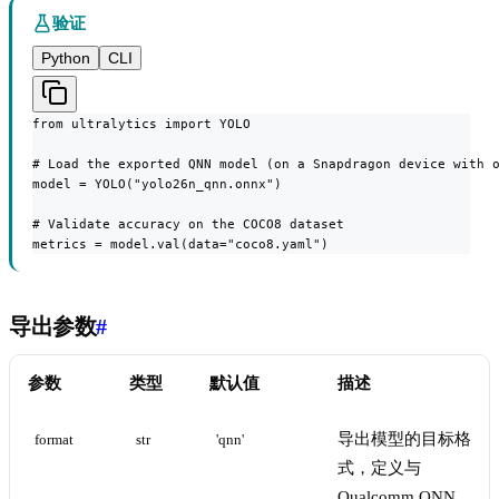
验证
Python
CLI
from ultralytics import YOLO

# Load the exported QNN model (on a Snapdragon device with o
model = YOLO("yolo26n_qnn.onnx")

# Validate accuracy on the COCO8 dataset

metrics = model.val(data="coco8.yaml")
导出参数
#
参数
类型
默认值
描述
导出模型的目标格
format
str
'qnn'
式，定义与
Qualcomm QNN