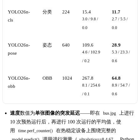
YOLO26n-
分类
224
15.4
11.7
3.0 / 9.8 /
2.7 / 5.5 /
cls
0.0
0.0
YOLO26n-
姿态
640
109.6
28.9
4.6 / 102.9
5.3 / 23.3 /
pose
/ 0.2
0.6
YOLO26n-
OBB
1024
267.8
64.8
8.1 / 254.6
8.9 / 54.7 /
obb
/ 0.1
0.6
速度
数值为
单张图像的突发延迟
——即在
上进行
bus.jpg
10 次预热运行后，再进行 100 次运行的平均值，使
用
在热稳定设备上围绕完整的
time.perf_counter()
调用进行测量（
，Python
model.predict()
ultralytics==8.4.67