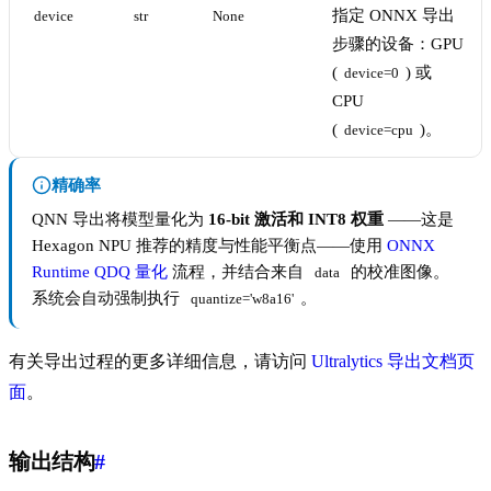
指定 ONNX 导出
device
str
None
步骤的设备：GPU
(
) 或
device=0
CPU
(
)。
device=cpu
精确率
QNN 导出将模型量化为
16-bit 激活和 INT8 权重
——这是
Hexagon NPU 推荐的精度与性能平衡点——使用
ONNX
Runtime QDQ 量化
流程，并结合来自
的校准图像。
data
系统会自动强制执行
。
quantize='w8a16'
有关导出过程的更多详细信息，请访问
Ultralytics 导出文档页
面
。
输出结构
#