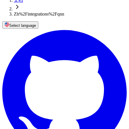
文档
Zh%2Fintegrations%2Fqnn
Select language