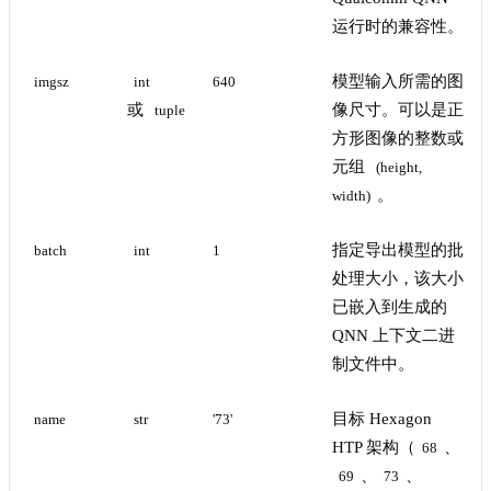
运行时的兼容性。
模型输入所需的图
imgsz
int
640
或
像尺寸。可以是正
tuple
方形图像的整数或
元组
(height, 
。
width)
指定导出模型的批
batch
int
1
处理大小，该大小
已嵌入到生成的
QNN 上下文二进
制文件中。
目标 Hexagon
name
str
'73'
HTP 架构（
、
68
、
、
69
73