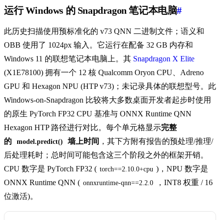
运行 Windows 的 Snapdragon 笔记本电脑
#
此历史扫描使用预标准化的 v73 QNN 二进制文件；语义和
OBB 使用了 1024px 输入。它运行在配备 32 GB 内存和
Windows 11 的联想笔记本电脑上。其
Snapdragon X Elite
(X1E78100) 拥有一个 12 核 Qualcomm Oryon CPU、Adreno
GPU 和 Hexagon NPU (HTP v73)；未记录具体的联想型号。此
Windows-on-Snapdragon 比较将大多数桌面开发者起步时使用
的原生 PyTorch FP32 CPU 基准与 ONNX Runtime QNN
Hexagon HTP 路径进行对比。每个单元格显示
完整
的
墙上时间
，其下方附有报告的预处理/推理/
model.predict()
后处理耗时；总时间可能包含这三个阶段之外的框架开销。
CPU 数字是 PyTorch FP32 (
)，NPU 数字是
torch==2.10.0+cpu
ONNX Runtime QNN (
，INT8 权重 / 16
onnxruntime-qnn==2.2.0
位激活)。