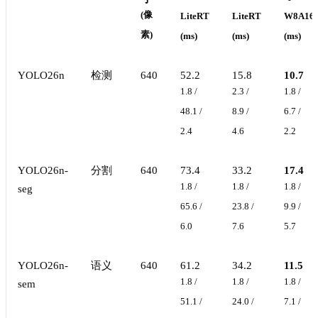
(像
LiteRT
LiteRT
W8A16
素)
(ms)
(ms)
(ms)
YOLO26n
检测
640
52.2
15.8
10.7
1.8 /
2.3 /
1.8 /
48.1 /
8.9 /
6.7 /
2.4
4.6
2.2
YOLO26n-
分割
640
73.4
33.2
17.4
1.8 /
1.8 /
1.8 /
seg
65.6 /
23.8 /
9.9 /
6.0
7.6
5.7
YOLO26n-
语义
640
61.2
34.2
11.5
1.8 /
1.8 /
1.8 /
sem
51.1 /
24.0 /
7.1 /