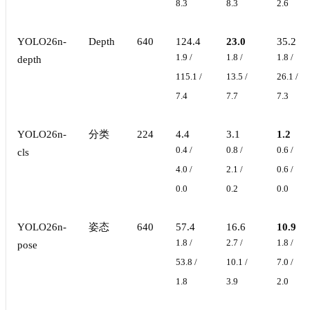
8.3
8.3
2.6
YOLO26n-
Depth
640
124.4
23.0
35.2
1.9 /
1.8 /
1.8 /
depth
115.1 /
13.5 /
26.1 /
7.4
7.7
7.3
YOLO26n-
分类
224
4.4
3.1
1.2
0.4 /
0.8 /
0.6 /
cls
4.0 /
2.1 /
0.6 /
0.0
0.2
0.0
YOLO26n-
姿态
640
57.4
16.6
10.9
1.8 /
2.7 /
1.8 /
pose
53.8 /
10.1 /
7.0 /
1.8
3.9
2.0