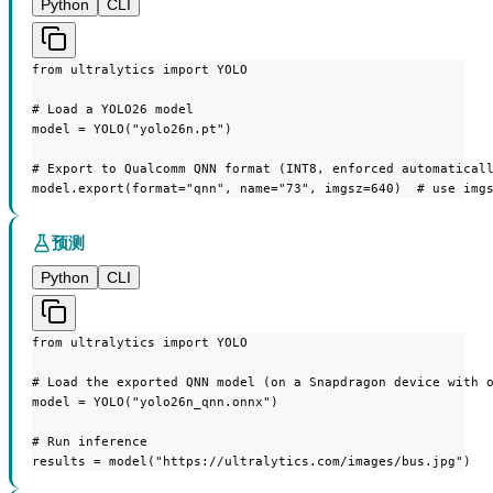
Python
CLI
from ultralytics import YOLO

# Load a YOLO26 model

model = YOLO("yolo26n.pt")

# Export to Qualcomm QNN format (INT8, enforced automaticall
model.export(format="qnn", name="73", imgsz=640)  # use img
预测
Python
CLI
from ultralytics import YOLO

# Load the exported QNN model (on a Snapdragon device with o
model = YOLO("yolo26n_qnn.onnx")

# Run inference

results = model("https://ultralytics.com/images/bus.jpg")