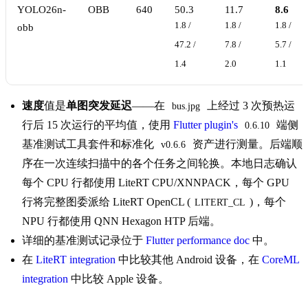
YOLO26n-
OBB
640
50.3
11.7
8.6
1.8 /
1.8 /
1.8 /
obb
47.2 /
7.8 /
5.7 /
1.4
2.0
1.1
速度
值是
单图突发延迟
——在
上经过 3 次预热运
bus.jpg
行后 15 次运行的平均值，使用
Flutter plugin's
端侧
0.6.10
基准测试工具套件和标准化
资产进行测量。后端顺
v0.6.6
序在一次连续扫描中的各个任务之间轮换。本地日志确认
每个 CPU 行都使用 LiteRT CPU/XNNPACK，每个 GPU
行将完整图委派给 LiteRT OpenCL (
)，每个
LITERT_CL
NPU 行都使用 QNN Hexagon HTP 后端。
详细的基准测试记录位于
Flutter performance doc
中。
在
LiteRT integration
中比较其他 Android 设备，在
CoreML
integration
中比较 Apple 设备。