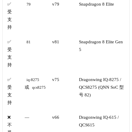
✅
v79
Snapdragon 8 Elite
79
受
支
持
✅
v81
Snapdragon 8 Elite Gen
81
受
5
支
持
✅
v75
Dragonwing IQ-8275 /
iq-8275
受
或
QCS8275 (QNN SoC 型
qcs8275
支
号 82)
持
❌
—
v66
Dragonwing IQ-615 /
不
QCS615