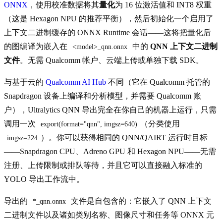
ONNX
，使用校准数据将其
量化
为 16 位激活值和 INT8 权重
（这是 Hexagon NPU 的推荐平衡），然后初始化一个启用了
上下文二进制缓存的 ONNX Runtime 会话——这将把量化后
的图编译为嵌入在
中的
QNN 上下文二进制
<model>_qnn.onnx
文件
。无需 Qualcomm 帐户、云端上传或单独下载 SDK。
与基于云的
Qualcomm AI Hub
不同（它在 Qualcomm 托管的
Snapdragon 设备上编译和分析模型，并需要 Qualcomm 账
户），Ultralytics QNN 导出完全在你自己的机器上运行，只需
调用一次
（分类使用
export(format="qnn", imgsz=640)
）。你可以获得相同的 QNN/QAIRT 运行时目标
imgsz=224
——Snapdragon CPU、Adreno GPU 和 Hexagon NPU——无需
注册、上传限制或排队等待，并且它可以直接融入标准的
YOLO 导出工作流中。
导出的
文件是自包含的：它嵌入了 QNN 上下文
*_qnn.onnx
二进制文件以及诸如类别名称、图像尺寸和任务等 ONNX 元