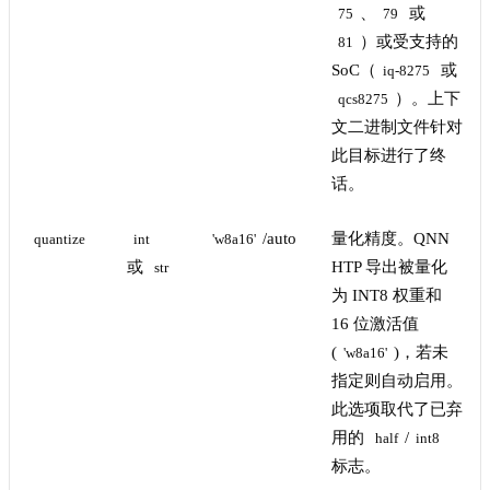
、
或
75
79
）或受支持的
81
SoC（
或
iq-8275
）。上下
qcs8275
文二进制文件针对
此目标进行了终
话。
/auto
量化精度。QNN
quantize
int
'w8a16'
或
HTP 导出被量化
str
为 INT8 权重和
16 位激活值
(
)，若未
'w8a16'
指定则自动启用。
此选项取代了已弃
用的
/
half
int8
标志。