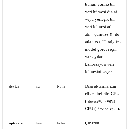
bunun yerine bir
veri kümesi dizini
veya yerleşik bir
veri kümesi adı
alır.
ile
quantize=8
atlanırsa, Ultralytics
model görevi için
varsayılan
kalibrasyon veri
kümesini seçer.
Dışa aktarma için
device
str
None
cihazı belirtir: GPU
(
) veya
device=0
CPU (
).
device=cpu
Çıkarım
optimize
bool
False