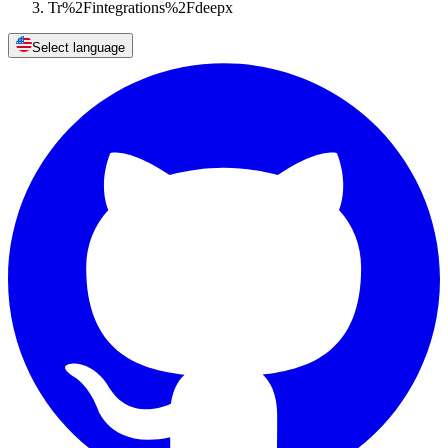
Tr%2Fintegrations%2Fdeepx
Select language