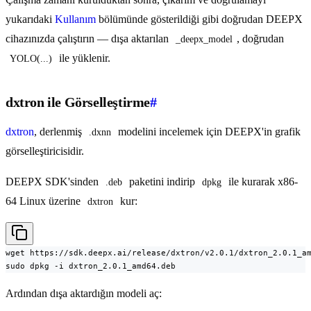
yukarıdaki
Kullanım
bölümünde gösterildiği gibi doğrudan DEEPX
cihazınızda çalıştırın — dışa aktarılan
, doğrudan
_deepx_model
ile yüklenir.
YOLO(...)
dxtron ile Görselleştirme
#
dxtron
, derlenmiş
modelini incelemek için DEEPX'in grafik
.dxnn
görselleştiricisidir.
DEEPX SDK'sinden
paketini indirip
ile kurarak x86-
.deb
dpkg
64 Linux üzerine
kur:
dxtron
wget https://sdk.deepx.ai/release/dxtron/v2.0.1/dxtron_2.0.1_am
sudo dpkg -i dxtron_2.0.1_amd64.deb
Ardından dışa aktardığın modeli aç: