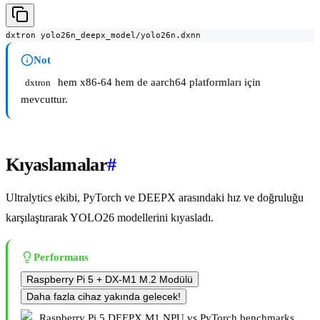
dxtron yolo26n_deepx_model/yolo26n.dxnn
Not
hem x86-64 hem de aarch64 platformları için
dxtron
mevcuttur.
Kıyaslamalar
#
Ultralytics ekibi, PyTorch ve DEEPX arasındaki hız ve doğruluğu
karşılaştırarak YOLO26 modellerini kıyasladı.
Performans
Raspberry Pi 5 + DX-M1 M.2 Modülü
Daha fazla cihaz yakında gelecek!