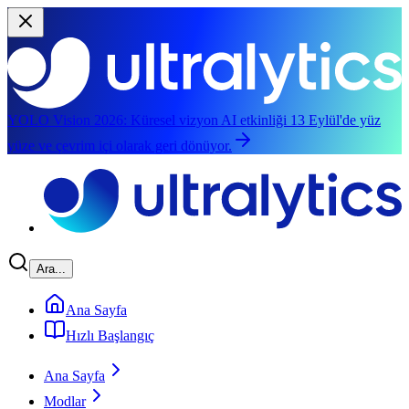
YOLO Vision 2026:
Küresel vizyon AI etkinliği 13 Eylül'de yüz
yüze ve çevrim içi olarak geri dönüyor.
Ana içeriğe atla
Ara...
Ana Sayfa
Hızlı Başlangıç
Ana Sayfa
Modlar