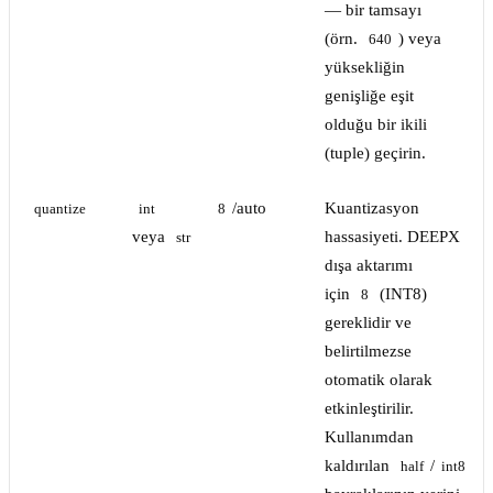
— bir tamsayı
(örn.
) veya
640
yüksekliğin
genişliğe eşit
olduğu bir ikili
(tuple) geçirin.
/auto
Kuantizasyon
quantize
int
8
veya
hassasiyeti. DEEPX
str
dışa aktarımı
için
(INT8)
8
gereklidir ve
belirtilmezse
otomatik olarak
etkinleştirilir.
Kullanımdan
kaldırılan
/
half
int8