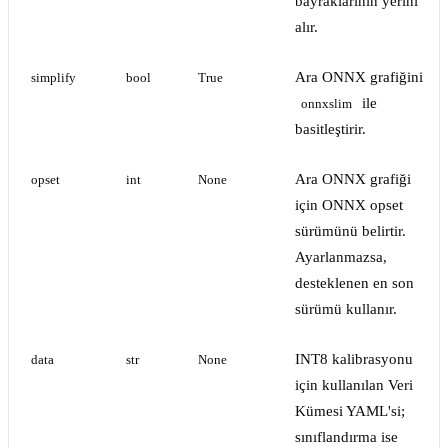
bayraklarının yerini
alır.
Ara ONNX grafiğini
simplify
bool
True
ile
onnxslim
basitleştirir.
Ara ONNX grafiği
opset
int
None
için ONNX opset
sürümünü belirtir.
Ayarlanmazsa,
desteklenen en son
sürümü kullanır.
INT8 kalibrasyonu
data
str
None
için kullanılan Veri
Kümesi YAML'si;
sınıflandırma ise