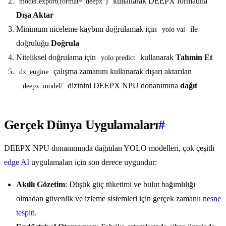
kullanarak DEEPX formatına
model.export(format="deepx")
Dışa Aktar
Minimum niceleme kaybını doğrulamak için
ile
yolo val
doğruluğu
Doğrula
Niteliksel doğrulama için
kullanarak
Tahmin Et
yolo predict
çalışma zamanını kullanarak dışarı aktarılan
dx_engine
dizinini DEEPX NPU donanımına
dağıt
_deepx_model/
Gerçek Dünya Uygulamaları
#
DEEPX NPU donanımında dağıtılan YOLO modelleri, çok çeşitli
edge AI
uygulamaları için son derece uygundur:
Akıllı Gözetim
: Düşük güç tüketimi ve bulut bağımlılığı
olmadan güvenlik ve izleme sistemleri için gerçek zamanlı
nesne
tespiti
.