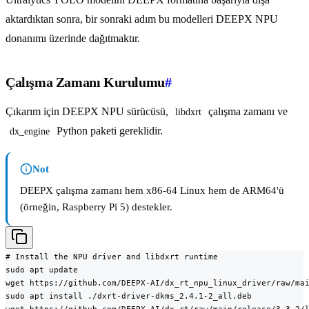
aktardıktan sonra, bir sonraki adım bu modelleri DEEPX NPU
donanımı üzerinde dağıtmaktır.
Çalışma Zamanı Kurulumu
#
Çıkarım için DEEPX NPU sürücüsü,
çalışma zamanı ve
libdxrt
Python paketi gereklidir.
dx_engine
Not
DEEPX çalışma zamanı hem x86-64 Linux hem de ARM64'ü
(örneğin, Raspberry Pi 5) destekler.
# Install the NPU driver and libdxrt runtime

sudo apt update

wget https://github.com/DEEPX-AI/dx_rt_npu_linux_driver/raw/mai
sudo apt install ./dxrt-driver-dkms_2.4.1-2_all.deb
