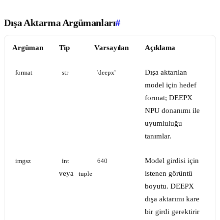
Dışa Aktarma Argümanları
#
Argüman
Tip
Varsayılan
Açıklama
Dışa aktarılan
format
str
'deepx'
model için hedef
format; DEEPX
NPU donanımı ile
uyumluluğu
tanımlar.
Model girdisi için
imgsz
int
640
veya
istenen görüntü
tuple
boyutu. DEEPX
dışa aktarımı kare
bir girdi gerektirir