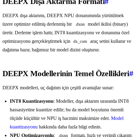
DEEPX Dışa Aktarma Formatı
#
DEEPX dışa aktarımı, DEEPX NPU donanımında yürütülmek
üzere optimize edilmiş derlenmiş bir
model ikilisi (binary)
.dxnn
üretir. Derleme işlem hattı; INT8 kuantizasyonu ve donanıma özel
optimizasyonu gerçekleştirmek için
araç setini kullanır ve
dx_com
dağıtıma hazır, bağımsız bir model dizini oluşturur.
DEEPX Modellerinin Temel Özellikleri
#
DEEPX modelleri, uç dağıtım için çeşitli avantajlar sunar:
INT8 Kuantizasyonu
: Modeller, dışa aktarım sırasında INT8
hassasiyetine kuantize edilir; bu da model boyutunu önemli
ölçüde küçültür ve NPU iş hacmini maksimize eder.
Model
kuantizasyonu
hakkında daha fazla bilgi edinin.
NPU Optimizasyonlu
:
formatı, hızlı ve verimli çıkarım
.dxnn