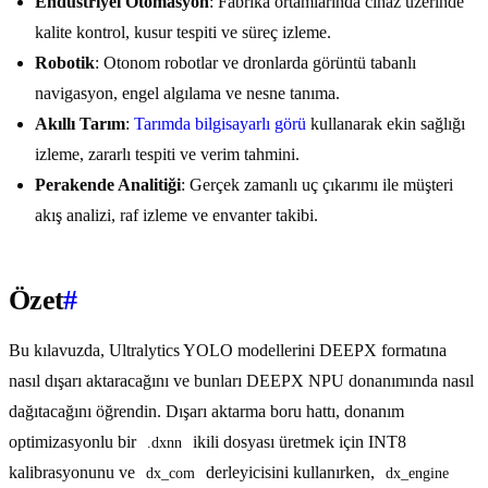
Endüstriyel Otomasyon
: Fabrika ortamlarında cihaz üzerinde
kalite kontrol, kusur tespiti ve süreç izleme.
Robotik
: Otonom robotlar ve dronlarda görüntü tabanlı
navigasyon, engel algılama ve nesne tanıma.
Akıllı Tarım
:
Tarımda bilgisayarlı görü
kullanarak ekin sağlığı
izleme, zararlı tespiti ve verim tahmini.
Perakende Analitiği
: Gerçek zamanlı uç çıkarımı ile müşteri
akış analizi, raf izleme ve envanter takibi.
Özet
#
Bu kılavuzda, Ultralytics YOLO modellerini DEEPX formatına
nasıl dışarı aktaracağını ve bunları DEEPX NPU donanımında nasıl
dağıtacağını öğrendin. Dışarı aktarma boru hattı, donanım
optimizasyonlu bir
ikili dosyası üretmek için INT8
.dxnn
kalibrasyonunu ve
derleyicisini kullanırken,
dx_com
dx_engine