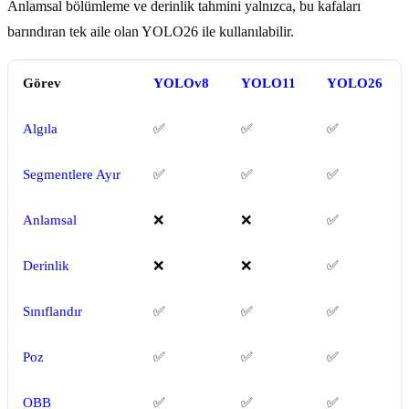
Anlamsal bölümleme ve derinlik tahmini yalnızca, bu kafaları
barındıran tek aile olan YOLO26 ile kullanılabilir.
Görev
YOLOv8
YOLO11
YOLO26
Algıla
✅
✅
✅
Segmentlere Ayır
✅
✅
✅
Anlamsal
❌
❌
✅
Derinlik
❌
❌
✅
Sınıflandır
✅
✅
✅
Poz
✅
✅
✅
OBB
✅
✅
✅