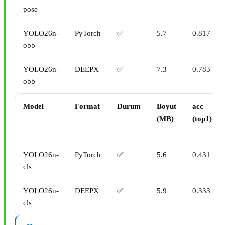
pose
YOLO26n-
PyTorch
✅
5.7
0.817
obb
YOLO26n-
DEEPX
✅
7.3
0.783
obb
Model
Format
Durum
Boyut
acc
(MB)
(top1)
YOLO26n-
PyTorch
✅
5.6
0.431
cls
YOLO26n-
DEEPX
✅
5.9
0.333
cls