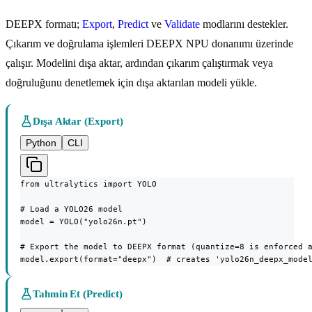
DEEPX formatı;
Export
,
Predict
ve
Validate
modlarını destekler.
Çıkarım ve doğrulama işlemleri DEEPX NPU donanımı üzerinde
çalışır. Modelini dışa aktar, ardından çıkarım çalıştırmak veya
doğruluğunu denetlemek için dışa aktarılan modeli yükle.
Dışa Aktar (Export)
Python
CLI
from ultralytics import YOLO

# Load a YOLO26 model

model = YOLO("yolo26n.pt")

# Export the model to DEEPX format (quantize=8 is enforced a
model.export(format="deepx")  # creates 'yolo26n_deepx_mode
Tahmin Et (Predict)