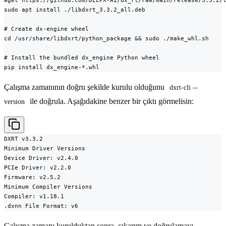
wget https://github.com/DEEPX-AI/dx_rt/raw/main/release/3.3.2/l
sudo apt install ./libdxrt_3.3.2_all.deb

# Create dx-engine wheel

cd /usr/share/libdxrt/python_package && sudo ./make_whl.sh

# Install the bundled dx_engine Python wheel

pip install dx_engine-*.whl
Çalışma zamanının doğru şekilde kurulu olduğunu
dxrt-cli --
ile doğrula. Aşağıdakine benzer bir çıktı görmelisin:
version
DXRT v3.3.2

Minimum Driver Versions

Device Driver: v2.4.0

PCIe Driver: v2.2.0

Firmware: v2.5.2

Minimum Compiler Versions

Compiler: v1.18.1

.dxnn File Format: v6
Çalışma zamanı kurulduktan sonra, çıkarım ve doğrulamayı