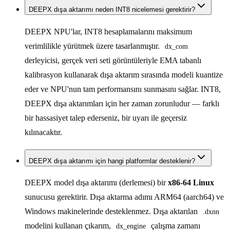
DEEPX dışa aktarımı neden INT8 nicelemesi gerektirir?
DEEPX NPU'lar, INT8 hesaplamalarını maksimum
verimlilikle yürütmek üzere tasarlanmıştır.
dx_com
derleyicisi, gerçek veri seti görüntüleriyle EMA tabanlı
kalibrasyon kullanarak dışa aktarım sırasında modeli kuantize
eder ve NPU'nun tam performansını sunmasını sağlar. INT8,
DEEPX dışa aktarımları için her zaman zorunludur — farklı
bir hassasiyet talep ederseniz, bir uyarı ile geçersiz
kılınacaktır.
DEEPX dışa aktarımı için hangi platformlar desteklenir?
DEEPX model dışa aktarımı (derlemesi) bir
x86-64 Linux
sunucusu gerektirir. Dışa aktarma adımı ARM64 (aarch64) ve
Windows makinelerinde desteklenmez. Dışa aktarılan
.dxnn
modelini kullanan çıkarım,
çalışma zamanı
dx_engine