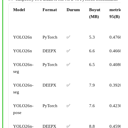
Model
Format
Durum
Boyut
metrics/
(MB)
95(B)
YOLO26n
PyTorch
✅
5.3
0.4760
YOLO26n
DEEPX
✅
6.6
0.4660
YOLO26n-
PyTorch
✅
6.5
0.4080
seg
YOLO26n-
DEEPX
✅
7.9
0.3920
seg
YOLO26n-
PyTorch
✅
7.6
0.4230
pose
YOLO26n-
DEEPX
✅
8.8
0.4590