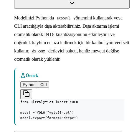
Modelinizi Python'da
yöntemini kullanarak veya
export()
CLI aracılığıyla dışa aktarabilirsiniz. Dışa aktarma işlemi
otomatik olarak INT8 kuantizasyonunu etkinleştirir ve
doğruluk kaybını en aza indirmek için bir kalibrasyon veri seti
kullanır.
derleyici paketi, henüz mevcut değilse
dx_com
otomatik olarak yüklenir.
Örnek
Python
CLI
from ultralytics import YOLO

model = YOLO("yolo26n.pt")

model.export(format="deepx")