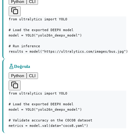
Python
CLI
from ultralytics import YOLO

# Load the exported DEEPX model

model = YOLO("yolo26n_deepx_model")

# Run inference

results = model("https://ultralytics.com/images/bus.jpg")
Doğrula
Python
CLI
from ultralytics import YOLO

# Load the exported DEEPX model

model = YOLO("yolo26n_deepx_model")

# Validate accuracy on the COCO8 dataset

metrics = model.val(data="coco8.yaml")