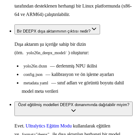
tarafından desteklenen herhangi bir Linux platformunda (x86-
64 ve ARM64) çalıştırılabilir.
Bir DEEPX dışa aktarımının çıktısı nedir?
Dışa aktarım şu içeriğe sahip bir dizin
(örn.
) oluşturur:
yolo26n_deepx_model/
— derlenmiş NPU ikilisi
yolo26n.dxnn
— kalibrasyon ve ön işleme ayarları
config.json
— sınıf adları ve görüntü boyutu dahil
metadata.yaml
model meta verileri
Özel eğitilmiş modelleri DEEPX donanımında dağıtabilir miyim?
Evet.
Ultralytics Eğitim Modu
kullanılarak eğitilen
ve
ile dışa aktarılan herhangi bir model,
format="deepx"