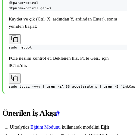
dtparam=pciex1

dtparam=pciex1_gen=3
Kaydet ve çık (Ctrl+X, ardından Y, ardından Enter), sonra
yeniden başlat:
sudo reboot
PCIe neslini kontrol et. Beklenen hız, PCIe Gen3 için
8GT/s'dir.
sudo lspci -vvv | grep -iA 33 accelerators | grep -E "LnkCa
Önerilen İş Akışı
#
Ultralytics
Eğitim Modunu
kullanarak modelini
Eğit