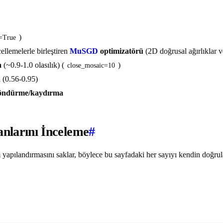
)
=True
ellemelerle birleştiren
MuSGD
optimizatörü
(2D doğrusal ağırlıklar v
a
(~0.9-1.0 olasılık) (
)
close_mosaic=10
a
(0.56-0.95)
öndürme/kaydırma
larını İnceleme
#
m yapılandırmasını saklar, böylece bu sayfadaki her sayıyı kendin doğrula