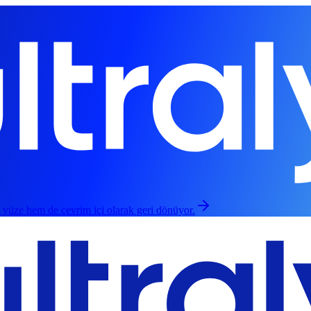
 yüze hem de çevrim içi olarak geri dönüyor.