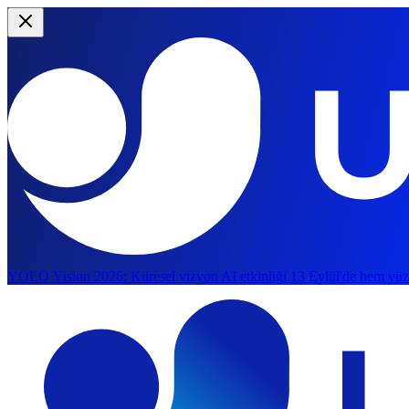
YOLO Vision 2026:
Küresel vizyon AI etkinliği 13 Eylül'de hem yüz
Ana içeriğe atla