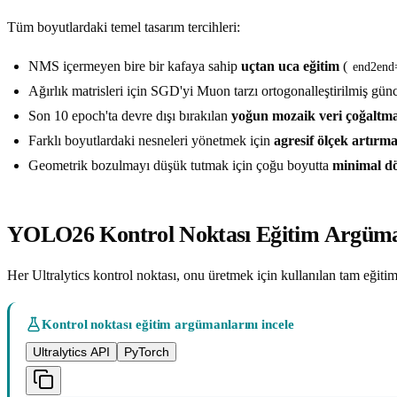
Tüm boyutlardaki temel tasarım tercihleri:
NMS içermeyen bire bir kafaya sahip
uçtan uca eğitim
(
end2end
Ağırlık matrisleri için SGD'yi Muon tarzı ortogonalleştirilmiş günc
Son 10 epoch'ta devre dışı bırakılan
yoğun mozaik veri çoğaltm
Farklı boyutlardaki nesneleri yönetmek için
agresif ölçek artırm
Geometrik bozulmayı düşük tutmak için çoğu boyutta
minimal d
YOLO26 Kontrol Noktası Eğitim Argüman
Her Ultralytics kontrol noktası, onu üretmek için kullanılan tam eğiti
Kontrol noktası eğitim argümanlarını incele
Ultralytics API
PyTorch