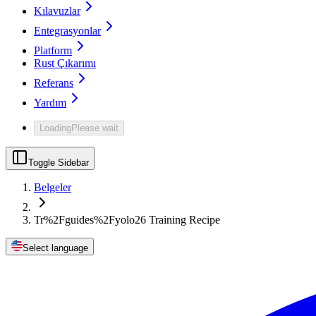
Kılavuzlar
Entegrasyonlar
Platform
Rust Çıkarımı
Referans
Yardım
Loading
Please wait
Toggle Sidebar
Belgeler
Tr%2Fguides%2Fyolo26 Training Recipe
Select language