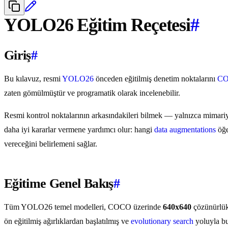
YOLO26 Eğitim Reçetesi
#
Giriş
#
Bu kılavuz, resmi
YOLO26
önceden eğitilmiş denetim noktalarını
C
zaten gömülmüştür ve programatik olarak incelenebilir.
Resmi kontrol noktalarının arkasındakileri bilmek — yalnızca mimariyi
daha iyi kararlar vermene yardımcı olur: hangi
data augmentations
öğe
vereceğini belirlemeni sağlar.
Eğitime Genel Bakış
#
Tüm YOLO26 temel modelleri, COCO üzerinde
640x640
çözünürlü
ön eğitilmiş ağırlıklardan başlatılmış ve
evolutionary search
yoluyla bu