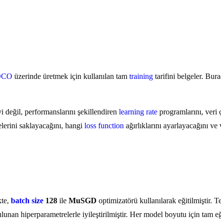
OCO
üzerinde üretmek için kullanılan tam
training
tarifini belgeler. Bur
 değil, performanslarını şekillendiren
learning rate
programlarını, veri 
lerini saklayacağını, hangi
loss function
ağırlıklarını ayarlayacağını ve
kte,
batch size
128
ile
MuSGD
optimizatörü kullanılarak eğitilmiştir. T
lunan hiperparametrelerle iyileştirilmiştir. Her model boyutu için tam e