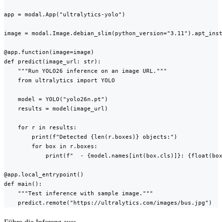
app = modal.App("ultralytics-yolo")

image = modal.Image.debian_slim(python_version="3.11").apt_inst
@app.function(image=image)

def predict(image_url: str):

    """Run YOLO26 inference on an image URL."""

    from ultralytics import YOLO

    model = YOLO("yolo26n.pt")

    results = model(image_url)

    for r in results:

        print(f"Detected {len(r.boxes)} objects:")

        for box in r.boxes:

            print(f"  - {model.names[int(box.cls)]}: {float(box
@app.local_entrypoint()

def main():

    """Test inference with sample image."""

    predict.remote("https://ultralytics.com/images/bus.jpg")