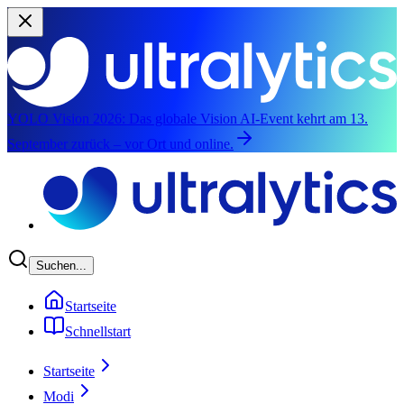
YOLO Vision 2026:
Das globale Vision AI-Event kehrt am 13.
September zurück – vor Ort und online.
Zum Hauptinhalt springen
Suchen...
Startseite
Schnellstart
Startseite
Modi