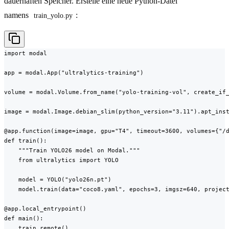
dauerhaften Speicher. Erstelle eine neue Python-Datei
namens
:
train_yolo.py
import modal

app = modal.App("ultralytics-training")

volume = modal.Volume.from_name("yolo-training-vol", create_if_
image = modal.Image.debian_slim(python_version="3.11").apt_inst
@app.function(image=image, gpu="T4", timeout=3600, volumes={"/d
def train():

    """Train YOLO26 model on Modal."""

    from ultralytics import YOLO

    model = YOLO("yolo26n.pt")

    model.train(data="coco8.yaml", epochs=3, imgsz=640, project
@app.local_entrypoint()

def main():

    train.remote()