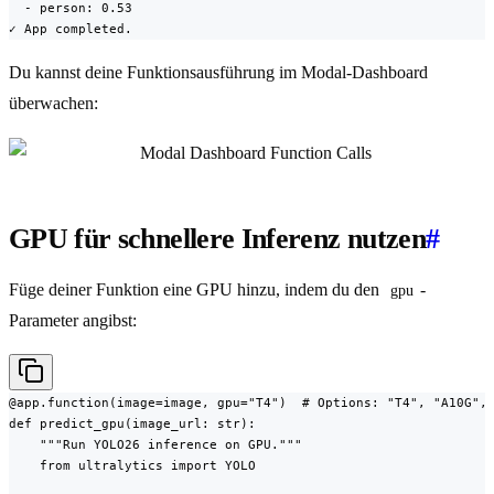
  - person: 0.53

✓ App completed.
Du kannst deine Funktionsausführung im Modal-Dashboard
überwachen:
GPU für schnellere Inferenz nutzen
#
Füge deiner Funktion eine GPU hinzu, indem du den
-
gpu
Parameter angibst:
@app.function(image=image, gpu="T4")  # Options: "T4", "A10G", 
def predict_gpu(image_url: str):

    """Run YOLO26 inference on GPU."""

    from ultralytics import YOLO
