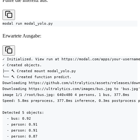
Führe die Inferenz aus:
modal run modal_yolo.py
Erwartete Ausgabe:
✓ Initialized. View run at https://modal.com/apps/your-username
✓ Created objects.

├── 🔨 Created mount modal_yolo.py

└── 🔨 Created function predict.

Downloading https://github.com/ultralytics/assets/releases/down
Downloading https://ultralytics.com/images/bus.jpg to 'bus.jpg'
image 1/1 /root/bus.jpg: 640x480 4 persons, 1 bus, 377.8ms

Speed: 5.8ms preprocess, 377.8ms inference, 0.3ms postprocess p
Detected 5 objects:

  - bus: 0.92

  - person: 0.91

  - person: 0.91

  - person: 0.87
