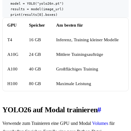
    model = YOLO("yolo26n.pt")

    results = model(image_url)

    print(results[0].boxes)
GPU
Speicher
Am besten für
T4
16 GB
Inferenz, Training kleiner Modelle
A10G
24 GB
Mittlere Trainingsaufträge
A100
40 GB
Großflächiges Training
H100
80 GB
Maximale Leistung
YOLO26 auf Modal trainieren
#
Verwende zum Trainieren eine GPU und Modal
Volumes
für