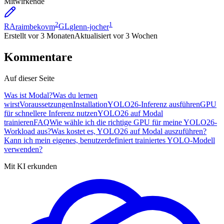
Mitwirkende
2
1
RA
raimbekovm
GL
glenn-jocher
Erstellt
vor 3 Monaten
Aktualisiert
vor 3 Wochen
Kommentare
Auf dieser Seite
Was ist Modal?
Was du lernen
wirst
Voraussetzungen
Installation
YOLO26-Inferenz ausführen
GPU
für schnellere Inferenz nutzen
YOLO26 auf Modal
trainieren
FAQ
Wie wähle ich die richtige GPU für meine YOLO26-
Workload aus?
Was kostet es, YOLO26 auf Modal auszuführen?
Kann ich mein eigenes, benutzerdefiniert trainiertes YOLO-Modell
verwenden?
Mit KI erkunden