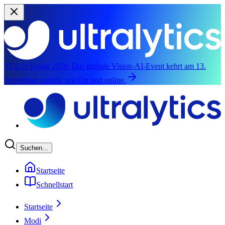
YOLO Vision 2026:
Das globale Vision-AI-Event kehrt am 13.
September zurück, vor Ort und online.
Zum Hauptinhalt springen
Suchen...
Startseite
Schnellstart
Startseite
Modi