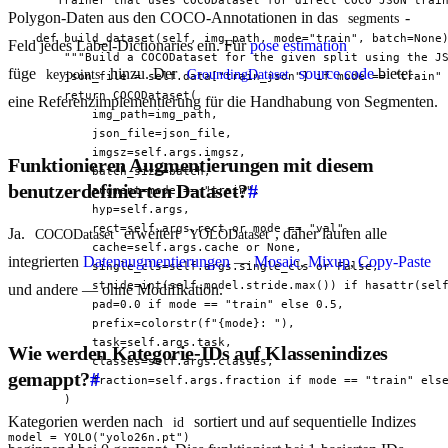
Polygon-Daten aus den COCO-Annotationen in das
-
segments
    def build_dataset(self, img_path, mode="train", batch=None)
Feld jedes Label-Dictionaries ein. Für
pose estimation
        """Build a COCODataset for the given split using the JS
füge
hinzu. Der
source code
bietet
keypoints
GroundingDataset
        json_file = self.data["train_json"] if mode == "train" 
        return COCODataset(

eine Referenzimplementierung für die Handhabung von Segmenten.
            img_path=img_path,

            json_file=json_file,

            imgsz=self.args.imgsz,

Funktionieren Augmentierungen mit diesem
            batch_size=batch,

benutzerdefinierten Dataset?
#
            augment=mode == "train",

            hyp=self.args,

            rect=self.args.rect or mode == "val",

Ja.
erweitert
, daher laufen alle
COCODataset
YOLODataset
            cache=self.args.cache or None,

integrierten
Datenaugmentierungen
—
Mosaic
,
Mixup
,
Copy-Paste
            single_cls=self.args.single_cls or False,

            stride=int(self.model.stride.max()) if hasattr(self
und andere — ohne Modifikation.
            pad=0.0 if mode == "train" else 0.5,

            prefix=colorstr(f"{mode}: "),

            task=self.args.task,

Wie werden Kategorie-IDs auf Klassenindizes
            classes=self.args.classes,

gemappt?
#
            fraction=self.args.fraction if mode == "train" else
        )

Kategorien werden nach
sortiert und auf sequentielle Indizes
id
model = YOLO("yolo26n.pt")
