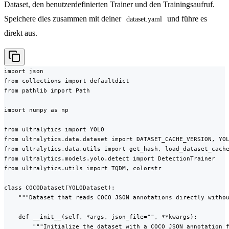
Dataset, den benutzerdefinierten Trainer und den Trainingsaufruf.
Speichere dies zusammen mit deiner
und führe es
dataset.yaml
direkt aus.
import json

from collections import defaultdict

from pathlib import Path

import numpy as np

from ultralytics import YOLO

from ultralytics.data.dataset import DATASET_CACHE_VERSION, YOL
from ultralytics.data.utils import get_hash, load_dataset_cache
from ultralytics.models.yolo.detect import DetectionTrainer

from ultralytics.utils import TQDM, colorstr

class COCODataset(YOLODataset):

    """Dataset that reads COCO JSON annotations directly withou
    def __init__(self, *args, json_file="", **kwargs):

        """Initialize the dataset with a COCO JSON annotation f