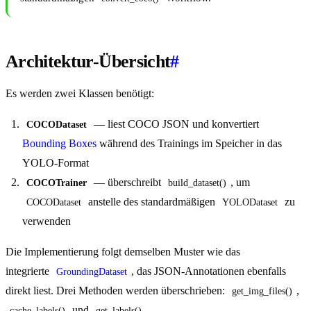
Architektur-Übersicht
#
Es werden zwei Klassen benötigt:
— liest COCO JSON und konvertiert
COCODataset
Bounding Boxes
während des Trainings im Speicher in das
YOLO-Format
— überschreibt
, um
COCOTrainer
build_dataset()
anstelle des standardmäßigen
zu
COCODataset
YOLODataset
verwenden
Die Implementierung folgt demselben Muster wie das
integrierte
, das JSON-Annotationen ebenfalls
GroundingDataset
direkt liest. Drei Methoden werden überschrieben:
,
get_img_files()
und
.
cache_labels()
get_labels()