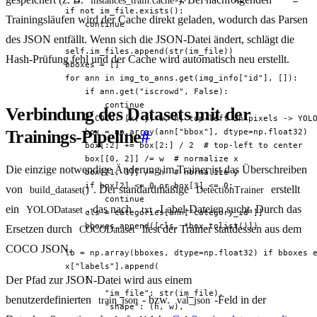
instances_train.cache
            if not im_file.exists():

Trainingsläufen wird der Cache direkt geladen, wodurch das Parsen
                continue

des JSON entfällt. Wenn sich die JSON-Datei ändert, schlägt die
            self.im_files.append(str(im_file))

Hash-Prüfung fehl und der Cache wird automatisch neu erstellt.
            bboxes = []

            for ann in img_to_anns.get(img_info["id"], []):

                if ann.get("iscrowd", False):

                    continue

Verbindung des Datasets mit der
                # COCO: [x, y, w, h] top-left in pixels -> YOLO
Trainings-Pipeline
#
                box = np.array(ann["bbox"], dtype=np.float32)

                box[:2] += box[2:] / 2  # top-left to center

                box[[0, 2]] /= w  # normalize x

Die einzige notwendige Änderung im Trainer ist das Überschreiben
                box[[1, 3]] /= h  # normalize y

                if box[2] <= 0 or box[3] <= 0:

von
. Der standardmäßige
erstellt
build_dataset()
DetectionTrainer
                    continue

ein
, das nach
-Label-Dateien sucht. Durch das
YOLODataset
.txt
                cls = categories[ann["category_id"]]

                bboxes.append([cls, *box.tolist()])

Ersetzen durch
liest der Trainer stattdessen aus dem
COCODataset
COCO JSON.
            lb = np.array(bboxes, dtype=np.float32) if bboxes e
            x["labels"].append(

Der Pfad zur JSON-Datei wird aus einem
                {

                    "im_file": str(im_file),

benutzerdefinierten
- bzw.
-Feld in der
train_json
val_json
                    "shape": (h, w),
