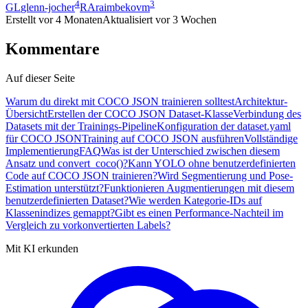
4
3
GL
glenn-jocher
RA
raimbekovm
Erstellt
vor 4 Monaten
Aktualisiert
vor 3 Wochen
Kommentare
Auf dieser Seite
Warum du direkt mit COCO JSON trainieren solltest
Architektur-
Übersicht
Erstellen der COCO JSON Dataset-Klasse
Verbindung des
Datasets mit der Trainings-Pipeline
Konfiguration der dataset.yaml
für COCO JSON
Training auf COCO JSON ausführen
Vollständige
Implementierung
FAQ
Was ist der Unterschied zwischen diesem
Ansatz und convert_coco()?
Kann YOLO ohne benutzerdefinierten
Code auf COCO JSON trainieren?
Wird Segmentierung und Pose-
Estimation unterstützt?
Funktionieren Augmentierungen mit diesem
benutzerdefinierten Dataset?
Wie werden Kategorie-IDs auf
Klassenindizes gemappt?
Gibt es einen Performance-Nachteil im
Vergleich zu vorkonvertierten Labels?
Mit KI erkunden