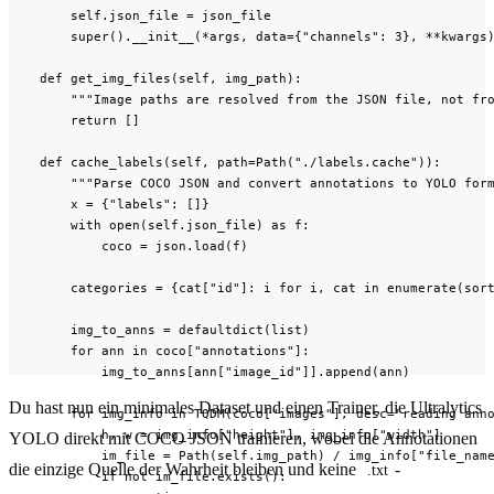
        self.json_file = json_file

        super().__init__(*args, data={"channels": 3}, **kwargs)
    def get_img_files(self, img_path):

        """Image paths are resolved from the JSON file, not fro
        return []

    def cache_labels(self, path=Path("./labels.cache")):

        """Parse COCO JSON and convert annotations to YOLO form
        x = {"labels": []}

        with open(self.json_file) as f:

            coco = json.load(f)

        categories = {cat["id"]: i for i, cat in enumerate(sort
        img_to_anns = defaultdict(list)

        for ann in coco["annotations"]:

            img_to_anns[ann["image_id"]].append(ann)

Du hast nun ein minimales Dataset und einen Trainer, die Ultralytics
        for img_info in TQDM(coco["images"], desc="reading anno
            h, w = img_info["height"], img_info["width"]

YOLO direkt mit COCO JSON trainieren, wobei die Annotationen
            im_file = Path(self.img_path) / img_info["file_name
die einzige Quelle der Wahrheit bleiben und keine
-
.txt
            if not im_file.exists():
