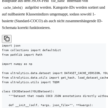
Bildpfade aus dem JSON-Feld
innerhalb von
file_name
aufgelöst werden. Kategorie-IDs werden sortiert und
cache_labels()
auf nullbasierte Klassenindizes umgemappt, sodass sowohl 1-
basierte (Standard-COCO) als auch nicht zusammenhängende ID-
Schemata korrekt funktionieren.
import json

from collections import defaultdict

from pathlib import Path

import numpy as np

from ultralytics.data.dataset import DATASET_CACHE_VERSION, YOL
from ultralytics.data.utils import get_hash, load_dataset_cache
from ultralytics.utils import TQDM

class COCODataset(YOLODataset):

    """Dataset that reads COCO JSON annotations directly withou
    def __init__(self, *args, json_file="", **kwargs):
