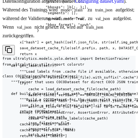
Datenkonfiguration abgerufen (siehe
Configuring dataset.yaml
).
                    "cls": lb[:, 0:1],

                    "bboxes": lb[:, 1:],

Während des Trainings wird
zu
aufgelöst;
mode="train"
train_json
                    "segments": [],

während der Validierung wird
zu
aufgelöst.
mode="val"
val_json
                    "normalized": True,

                    "bbox_format": "xywh",

Wenn
nicht gesetzt ist, wird auf
val_json
train_json
                }

zurückgegriffen.
            )

        x["hash"] = get_hash([self.json_file, str(self.img_path
        save_dataset_cache_file(self.prefix, path, x, DATASET_C
        return x

from ultralytics.models.yolo.detect import DetectionTrainer

from ultralytics.utils import colorstr

    def get_labels(self):

        """Load labels from .cache file if available, otherwise
class COCOTrainer(DetectionTrainer):

        cache_path = Path(self.json_file).with_suffix(".cache")
    """Trainer that uses COCODataset for direct COCO JSON train
        try:

            cache = load_dataset_cache_file(cache_path)

    def build_dataset(self, img_path, mode="train", batch=None)
            assert cache["version"] == DATASET_CACHE_VERSION

        """Build a COCODataset for the given split using the JS
            assert cache["hash"] == get_hash([self.json_file, s
        json_file = self.data["train_json"] if mode == "train" 
            self.im_files = [lb["im_file"] for lb in cache["lab
        return COCODataset(

        except (FileNotFoundError, AssertionError, AttributeErr
            img_path=img_path,

            cache = self.cache_labels(cache_path)

            json_file=json_file,

        cache.pop("hash", None)

            imgsz=self.args.imgsz,

        cache.pop("version", None)

            batch_size=batch,

        return cache["labels"]