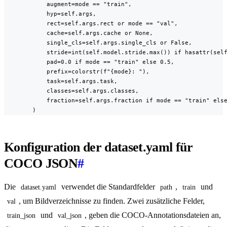
            augment=mode == "train",

            hyp=self.args,

            rect=self.args.rect or mode == "val",

            cache=self.args.cache or None,

            single_cls=self.args.single_cls or False,

            stride=int(self.model.stride.max()) if hasattr(self
            pad=0.0 if mode == "train" else 0.5,

            prefix=colorstr(f"{mode}: "),

            task=self.args.task,

            classes=self.args.classes,

            fraction=self.args.fraction if mode == "train" else
        )
Konfiguration der dataset.yaml für
COCO JSON
#
Die
verwendet die Standardfelder
,
und
dataset.yaml
path
train
, um Bildverzeichnisse zu finden. Zwei zusätzliche Felder,
val
und
, geben die COCO-Annotationsdateien an,
train_json
val_json