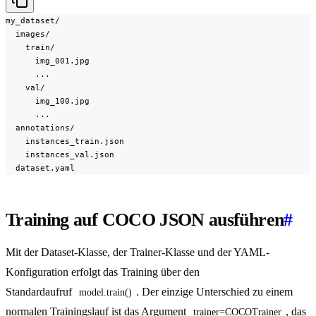
my_dataset/

  images/

    train/

      img_001.jpg

      ...

    val/

      img_100.jpg

      ...

  annotations/

    instances_train.json

    instances_val.json

  dataset.yaml
Training auf COCO JSON ausführen
#
Mit der Dataset-Klasse, der Trainer-Klasse und der YAML-
Konfiguration erfolgt das Training über den
Standardaufruf
. Der einzige Unterschied zu einem
model.train()
normalen Trainingslauf ist das Argument
, das
trainer=COCOTrainer