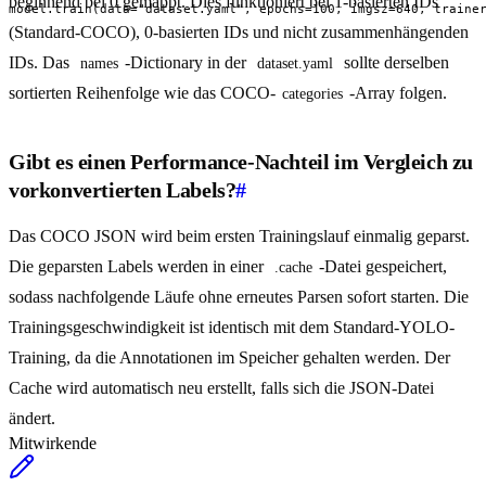
beginnend bei 0 gemappt. Dies funktioniert bei 1-basierten IDs
model.train(data="dataset.yaml", epochs=100, imgsz=640, traine
(Standard-COCO), 0-basierten IDs und nicht zusammenhängenden
IDs. Das
-Dictionary in der
sollte derselben
names
dataset.yaml
sortierten Reihenfolge wie das COCO-
-Array folgen.
categories
Gibt es einen Performance-Nachteil im Vergleich zu
vorkonvertierten Labels?
#
Das COCO JSON wird beim ersten Trainingslauf einmalig geparst.
Die geparsten Labels werden in einer
-Datei gespeichert,
.cache
sodass nachfolgende Läufe ohne erneutes Parsen sofort starten. Die
Trainingsgeschwindigkeit ist identisch mit dem Standard-YOLO-
Training, da die Annotationen im Speicher gehalten werden. Der
Cache wird automatisch neu erstellt, falls sich die JSON-Datei
ändert.
Mitwirkende