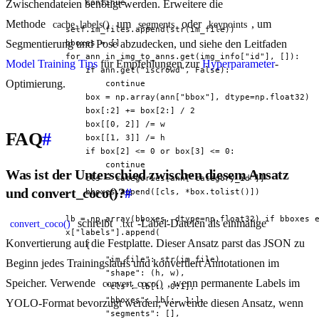
                continue

Zwischendateien benötigt werden. Erweitere die
Methode
um
oder
, um
cache_labels()
segments
keypoints
            self.im_files.append(str(im_file))

Segmentierung und Pose abzudecken, und siehe den Leitfaden
            bboxes = []

            for ann in img_to_anns.get(img_info["id"], []):

Model Training Tips
für Empfehlungen zur
Hyperparameter
-
                if ann.get("iscrowd", False):

Optimierung.
                    continue

                box = np.array(ann["bbox"], dtype=np.float32)

                box[:2] += box[2:] / 2

                box[[0, 2]] /= w

FAQ
#
                box[[1, 3]] /= h

                if box[2] <= 0 or box[3] <= 0:

                    continue

Was ist der Unterschied zwischen diesem Ansatz
                cls = categories[ann["category_id"]]

und convert_coco()?
#
                bboxes.append([cls, *box.tolist()])

            lb = np.array(bboxes, dtype=np.float32) if bboxes e
schreibt
-Label-Dateien als einmalige
convert_coco()
.txt
            x["labels"].append(

Konvertierung auf die Festplatte. Dieser Ansatz parst das JSON zu
                {

                    "im_file": str(im_file),

Beginn jedes Trainingslaufs und konvertiert Annotationen im
                    "shape": (h, w),

Speicher. Verwende
, wenn permanente Labels im
convert_coco()
                    "cls": lb[:, 0:1],

                    "bboxes": lb[:, 1:],

YOLO-Format bevorzugt werden; verwende diesen Ansatz, wenn
                    "segments": [],
