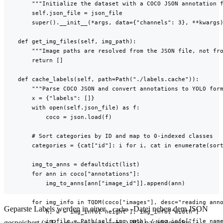
        """Initialize the dataset with a COCO JSON annotation f
        self.json_file = json_file

        super().__init__(*args, data={"channels": 3}, **kwargs)
    def get_img_files(self, img_path):

        """Image paths are resolved from the JSON file, not fro
        return []

    def cache_labels(self, path=Path("./labels.cache")):

        """Parse COCO JSON and convert annotations to YOLO form
        x = {"labels": []}

        with open(self.json_file) as f:

            coco = json.load(f)

        # Sort categories by ID and map to 0-indexed classes

        categories = {cat["id"]: i for i, cat in enumerate(sort
        img_to_anns = defaultdict(list)

        for ann in coco["annotations"]:

            img_to_anns[ann["image_id"]].append(ann)

        for img_info in TQDM(coco["images"], desc="reading anno
Geparste Labels werden in einer
-Datei neben dem JSON
.cache
            h, w = img_info["height"], img_info["width"]

            im_file = Path(self.img_path) / img_info["file_name
gespeichert (z. B.
). Bei nachfolgenden