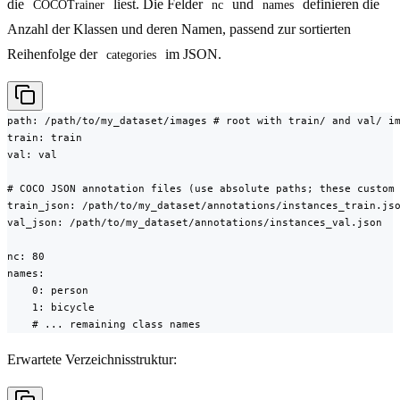
die
liest. Die Felder
und
definieren die
COCOTrainer
nc
names
Anzahl der Klassen und deren Namen, passend zur sortierten
Reihenfolge der
im JSON.
categories
path: /path/to/my_dataset/images # root with train/ and val/ im
train: train

val: val

# COCO JSON annotation files (use absolute paths; these custom 
train_json: /path/to/my_dataset/annotations/instances_train.jso
val_json: /path/to/my_dataset/annotations/instances_val.json

nc: 80

names:

    0: person

    1: bicycle

    # ... remaining class names
Erwartete Verzeichnisstruktur: