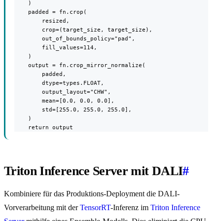
    )

    padded = fn.crop(

        resized,

        crop=(target_size, target_size),

        out_of_bounds_policy="pad",

        fill_values=114,

    )

    output = fn.crop_mirror_normalize(

        padded,

        dtype=types.FLOAT,

        output_layout="CHW",

        mean=[0.0, 0.0, 0.0],

        std=[255.0, 255.0, 255.0],

    )

    return output
Triton Inference Server mit DALI
#
Kombiniere für das Produktions-Deployment die DALI-
Vorverarbeitung mit der
TensorRT
-Inferenz im
Triton Inference