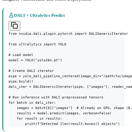
DALI + Ultralytics Predict
from nvidia.dali.plugin.pytorch import DALIGenericIterator

from ultralytics import YOLO

# Load model

model = YOLO("yolo26n.pt")

# Create DALI iterator

pipe = yolo_dali_pipeline_centered(image_dir="/path/to/image
pipe.build()

dali_iter = DALIGenericIterator(pipe, ["images"], reader_nam
# Run inference with DALI-preprocessed tensors

for batch in dali_iter:

    images = batch[0]["images"]  # Already on GPU, shape (B,
    results = model.predict(images, verbose=False)

    for result in results:

        print(f"Detected {len(result.boxes)} objects")