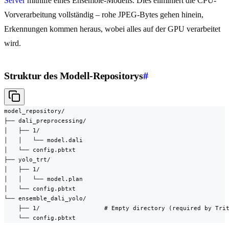
Server
mithilfe eines Ensemble-Modells. Dies eliminiert die CPU-
Vorverarbeitung vollständig – rohe JPEG-Bytes gehen hinein,
Erkennungen kommen heraus, wobei alles auf der GPU verarbeitet
wird.
Struktur des Modell-Repositorys
#
model_repository/

├── dali_preprocessing/

│   ├── 1/

│   │   └── model.dali

│   └── config.pbtxt

├── yolo_trt/

│   ├── 1/

│   │   └── model.plan

│   └── config.pbtxt

└── ensemble_dali_yolo/

    ├── 1/                  # Empty directory (required by Trit
    └── config.pbtxt