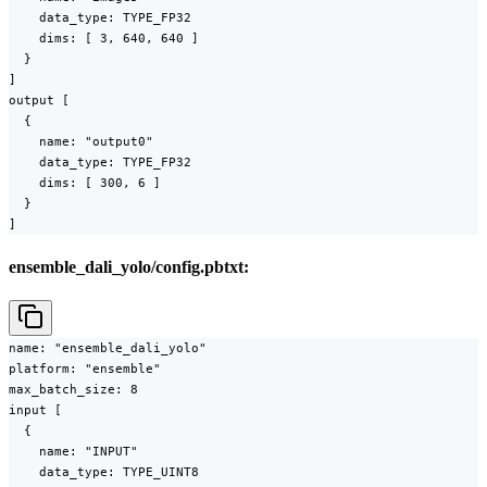
    data_type: TYPE_FP32

    dims: [ 3, 640, 640 ]

  }

]

output [

  {

    name: "output0"

    data_type: TYPE_FP32

    dims: [ 300, 6 ]

  }

]
ensemble_dali_yolo/config.pbtxt:
name: "ensemble_dali_yolo"

platform: "ensemble"

max_batch_size: 8

input [

  {

    name: "INPUT"

    data_type: TYPE_UINT8
