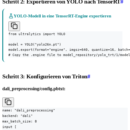
Schritt 2: Exportieren von YOLO nach TensorRT
#
YOLO-Modell in eine TensorRT-Engine exportieren
from ultralytics import YOLO

model = YOLO("yolo26n.pt")

model.export(format="engine", imgsz=640, quantize=16, batch=
# Copy the .engine file to model_repository/yolo_trt/1/mode
Schritt 3: Konfigurieren von Triton
#
dali_preprocessing/config.pbtxt:
name: "dali_preprocessing"

backend: "dali"

max_batch_size: 8

input [
