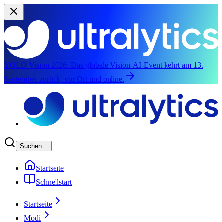
YOLO Vision 2026:
Das globale Vision-AI-Event kehrt am 13.
September zurück, vor Ort und online.
Zum Hauptinhalt springen
Suchen...
Startseite
Schnellstart
Startseite
Modi