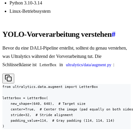
Python 3.10-3.14
Linux-Betriebssystem
YOLO-Vorverarbeitung verstehen
#
Bevor du eine DALI-Pipeline erstellst, solltest du genau verstehen,
was Ultralytics während der Vorverarbeitung tut. Die
Schlüsselklasse ist
in
:
LetterBox
ultralytics/data/augment.py
from ultralytics.data.augment import LetterBox

letterbox = LetterBox(

    new_shape=(640, 640),  # Target size

    center=True,  # Center the image (pad equally on both sides
    stride=32,  # Stride alignment

    padding_value=114,  # Gray padding (114, 114, 114)

)