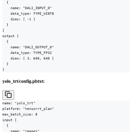
  {

    name: "DALI_INPUT_0"

    data_type: TYPE_UINT8

    dims: [ -1 ]

  }

]

output [

  {

    name: "DALI_OUTPUT_0"

    data_type: TYPE_FP32

    dims: [ 3, 640, 640 ]

  }

]
yolo_trt/config.pbtxt:
name: "yolo_trt"

platform: "tensorrt_plan"

max_batch_size: 8

input [

  {

    name: "images"
