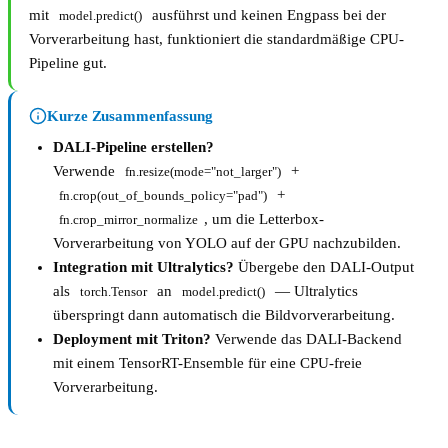
mit
ausführst und keinen Engpass bei der
model.predict()
Vorverarbeitung hast, funktioniert die standardmäßige CPU-
Pipeline gut.
Kurze Zusammenfassung
DALI-Pipeline erstellen?
Verwende
+
fn.resize(mode="not_larger")
+
fn.crop(out_of_bounds_policy="pad")
, um die Letterbox-
fn.crop_mirror_normalize
Vorverarbeitung von YOLO auf der GPU nachzubilden.
Integration mit Ultralytics?
Übergebe den DALI-Output
als
an
— Ultralytics
torch.Tensor
model.predict()
überspringt dann automatisch die Bildvorverarbeitung.
Deployment mit Triton?
Verwende das DALI-Backend
mit einem TensorRT-Ensemble für eine CPU-freie
Vorverarbeitung.