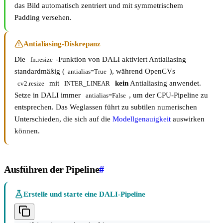
das Bild automatisch zentriert und mit symmetrischem
Padding versehen.
Antialiasing-Diskrepanz
Die
-Funktion von DALI aktiviert Antialiasing
fn.resize
standardmäßig (
), während OpenCVs
antialias=True
mit
kein
Antialiasing anwendet.
cv2.resize
INTER_LINEAR
Setze in DALI immer
, um der CPU-Pipeline zu
antialias=False
entsprechen. Das Weglassen führt zu subtilen numerischen
Unterschieden, die sich auf die
Modellgenauigkeit
auswirken
können.
Ausführen der Pipeline
#
Erstelle und starte eine DALI-Pipeline