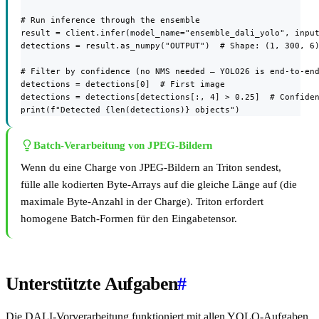
# Run inference through the ensemble

result = client.infer(model_name="ensemble_dali_yolo", input
detections = result.as_numpy("OUTPUT")  # Shape: (1, 300, 6)
# Filter by confidence (no NMS needed — YOLO26 is end-to-end
detections = detections[0]  # First image

detections = detections[detections[:, 4] > 0.25]  # Confiden
print(f"Detected {len(detections)} objects")
Batch-Verarbeitung von JPEG-Bildern
Wenn du eine Charge von JPEG-Bildern an Triton sendest,
fülle alle kodierten Byte-Arrays auf die gleiche Länge auf (die
maximale Byte-Anzahl in der Charge). Triton erfordert
homogene Batch-Formen für den Eingabetensor.
Unterstützte Aufgaben
#
Die DALI-Vorverarbeitung funktioniert mit allen YOLO-Aufgaben,