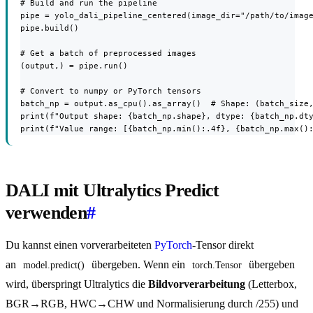
# Build and run the pipeline

pipe = yolo_dali_pipeline_centered(image_dir="/path/to/image
pipe.build()

# Get a batch of preprocessed images

(output,) = pipe.run()

# Convert to numpy or PyTorch tensors

batch_np = output.as_cpu().as_array()  # Shape: (batch_size,
print(f"Output shape: {batch_np.shape}, dtype: {batch_np.dty
print(f"Value range: [{batch_np.min():.4f}, {batch_np.max()
DALI mit Ultralytics Predict
verwenden
#
Du kannst einen vorverarbeiteten
PyTorch
-Tensor direkt
an
übergeben. Wenn ein
übergeben
model.predict()
torch.Tensor
wird, überspringt Ultralytics die
Bildvorverarbeitung
(Letterbox,
BGR→RGB, HWC→CHW und Normalisierung durch /255) und