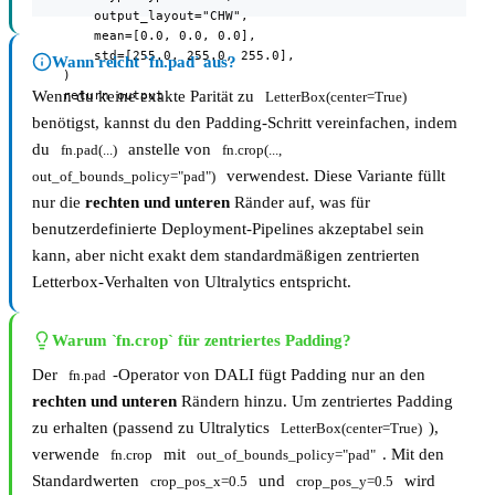
        output_layout="CHW",

        mean=[0.0, 0.0, 0.0],

        std=[255.0, 255.0, 255.0],

Wann reicht `fn.pad` aus?
    )

Wenn du keine exakte Parität zu
    return output
LetterBox(center=True)
benötigst, kannst du den Padding-Schritt vereinfachen, indem
du
anstelle von
fn.pad(...)
fn.crop(..., 
verwendest. Diese Variante füllt
out_of_bounds_policy="pad")
nur die
rechten und unteren
Ränder auf, was für
benutzerdefinierte Deployment-Pipelines akzeptabel sein
kann, aber nicht exakt dem standardmäßigen zentrierten
Letterbox-Verhalten von Ultralytics entspricht.
Warum `fn.crop` für zentriertes Padding?
Der
-Operator von DALI fügt Padding nur an den
fn.pad
rechten und unteren
Rändern hinzu. Um zentriertes Padding
zu erhalten (passend zu Ultralytics
),
LetterBox(center=True)
verwende
mit
. Mit den
fn.crop
out_of_bounds_policy="pad"
Standardwerten
und
wird
crop_pos_x=0.5
crop_pos_y=0.5