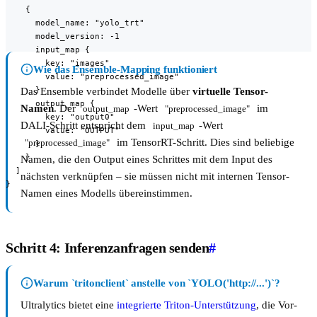
    {

      model_name: "yolo_trt"

      model_version: -1

      input_map {

        key: "images"

Wie das Ensemble-Mapping funktioniert
        value: "preprocessed_image"

      }

Das Ensemble verbindet Modelle über
virtuelle Tensor-
      output_map {

Namen
. Der
-Wert
im
output_map
"preprocessed_image"
        key: "output0"

DALI-Schritt entspricht dem
-Wert
input_map
        value: "OUTPUT"

im TensorRT-Schritt. Dies sind beliebige
"preprocessed_image"
      }

    }

Namen, die den Output eines Schrittes mit dem Input des
  ]

nächsten verknüpfen – sie müssen nicht mit internen Tensor-
}
Namen eines Modells übereinstimmen.
Schritt 4: Inferenzanfragen senden
#
Warum `tritonclient` anstelle von `YOLO('http://...')`?
Ultralytics bietet eine
integrierte Triton-Unterstützung
, die Vor-