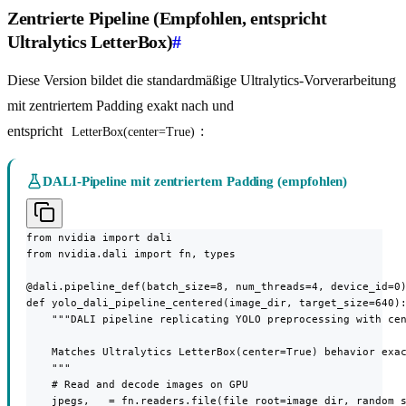
Zentrierte Pipeline (Empfohlen, entspricht
Ultralytics LetterBox)
#
Diese Version bildet die standardmäßige Ultralytics-Vorverarbeitung
mit zentriertem Padding exakt nach und
entspricht
:
LetterBox(center=True)
DALI-Pipeline mit zentriertem Padding (empfohlen)
from nvidia import dali

from nvidia.dali import fn, types

@dali.pipeline_def(batch_size=8, num_threads=4, device_id=0)
def yolo_dali_pipeline_centered(image_dir, target_size=640):
    """DALI pipeline replicating YOLO preprocessing with cen
    Matches Ultralytics LetterBox(center=True) behavior exac
    """

    # Read and decode images on GPU

    jpegs, _ = fn.readers.file(file_root=image_dir, random_s