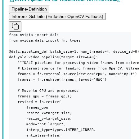
Pipeline-Definition
Inferenz-Schleife (Einfacher OpenCV-Fallback)
from nvidia import dali

from nvidia.dali import fn, types

@dali.pipeline_def(batch_size=1, num_threads=4, device_id=0)
def yolo_video_pipeline(target_size=640):

    """DALI pipeline for processing video frames from extern
    # External source for feeding frames from OpenCV, GStrea
    frames = fn.external_source(device="cpu", name="input")

    frames = fn.reshape(frames, layout="HWC")

    # Move to GPU and preprocess

    frames_gpu = frames.gpu()

    resized = fn.resize(

        frames_gpu,

        resize_x=target_size,

        resize_y=target_size,

        mode="not_larger",

        interp_type=types.INTERP_LINEAR,

        antialias=False,
