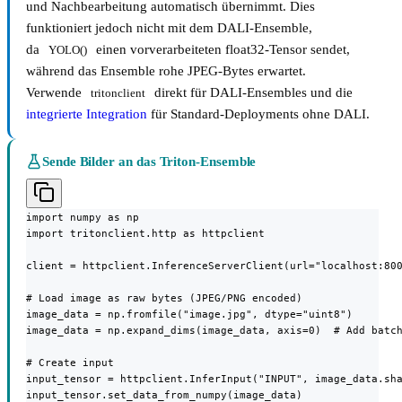
und Nachbearbeitung automatisch übernimmt. Dies
funktioniert jedoch nicht mit dem DALI-Ensemble,
da
einen vorverarbeiteten float32-Tensor sendet,
YOLO()
während das Ensemble rohe JPEG-Bytes erwartet.
Verwende
direkt für DALI-Ensembles und die
tritonclient
integrierte Integration
für Standard-Deployments ohne DALI.
Sende Bilder an das Triton-Ensemble
import numpy as np

import tritonclient.http as httpclient

client = httpclient.InferenceServerClient(url="localhost:800
# Load image as raw bytes (JPEG/PNG encoded)

image_data = np.fromfile("image.jpg", dtype="uint8")

image_data = np.expand_dims(image_data, axis=0)  # Add batch
# Create input

input_tensor = httpclient.InferInput("INPUT", image_data.sha
input_tensor.set_data_from_numpy(image_data)
