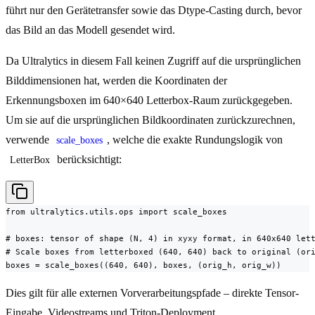
führt nur den Gerätetransfer sowie das Dtype-Casting durch, bevor
das Bild an das Modell gesendet wird.
Da Ultralytics in diesem Fall keinen Zugriff auf die ursprünglichen
Bilddimensionen hat, werden die Koordinaten der
Erkennungsboxen im 640×640 Letterbox-Raum zurückgegeben.
Um sie auf die ursprünglichen Bildkoordinaten zurückzurechnen,
verwende
, welche die exakte Rundungslogik von
scale_boxes
berücksichtigt:
LetterBox
from ultralytics.utils.ops import scale_boxes

# boxes: tensor of shape (N, 4) in xyxy format, in 640x640 lett
# Scale boxes from letterboxed (640, 640) back to original (ori
boxes = scale_boxes((640, 640), boxes, (orig_h, orig_w))
Dies gilt für alle externen Vorverarbeitungspfade – direkte Tensor-
Eingabe, Videostreams und Triton-Deployment.