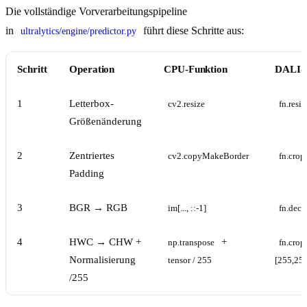
Die vollständige Vorverarbeitungspipeline
in
führt diese Schritte aus:
ultralytics/engine/predictor.py
Schritt
Operation
CPU-Funktion
DALI-Ä
1
Letterbox-
cv2.resize
fn.resi
Größenänderung
2
Zentriertes
cv2.copyMakeBorder
fn.cro
Padding
3
BGR → RGB
im[..., ::-1]
fn.dec
4
HWC → CHW +
+
np.transpose
fn.crop
Normalisierung
tensor / 255
[255,255
/255