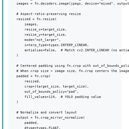
    images = fn.decoders.image(jpegs, device="mixed", output
    # Aspect-ratio-preserving resize

    resized = fn.resize(

        images,

        resize_x=target_size,

        resize_y=target_size,

        mode="not_larger",

        interp_type=types.INTERP_LINEAR,

        antialias=False,  # Match cv2.INTER_LINEAR (no antia
    )

    # Centered padding using fn.crop with out_of_bounds_poli
    # When crop size > image size, fn.crop centers the image
    padded = fn.crop(

        resized,

        crop=(target_size, target_size),

        out_of_bounds_policy="pad",

        fill_values=114,  # YOLO padding value

    )

    # Normalize and convert layout

    output = fn.crop_mirror_normalize(

        padded,

        dtype=types.FLOAT,
