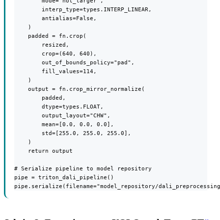
        mode="not_larger",

        interp_type=types.INTERP_LINEAR,

        antialias=False,

    )

    padded = fn.crop(

        resized,

        crop=(640, 640),

        out_of_bounds_policy="pad",

        fill_values=114,

    )

    output = fn.crop_mirror_normalize(

        padded,

        dtype=types.FLOAT,

        output_layout="CHW",

        mean=[0.0, 0.0, 0.0],

        std=[255.0, 255.0, 255.0],

    )

    return output

# Serialize pipeline to model repository

pipe = triton_dali_pipeline()

pipe.serialize(filename="model_repository/dali_preprocessin