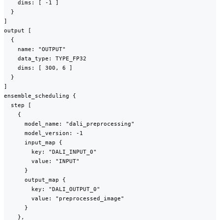
    dims: [ -1 ]

  }

]

output [

  {

    name: "OUTPUT"

    data_type: TYPE_FP32

    dims: [ 300, 6 ]

  }

]

ensemble_scheduling {

  step [

    {

      model_name: "dali_preprocessing"

      model_version: -1

      input_map {

        key: "DALI_INPUT_0"

        value: "INPUT"

      }

      output_map {

        key: "DALI_OUTPUT_0"

        value: "preprocessed_image"

      }

    },
