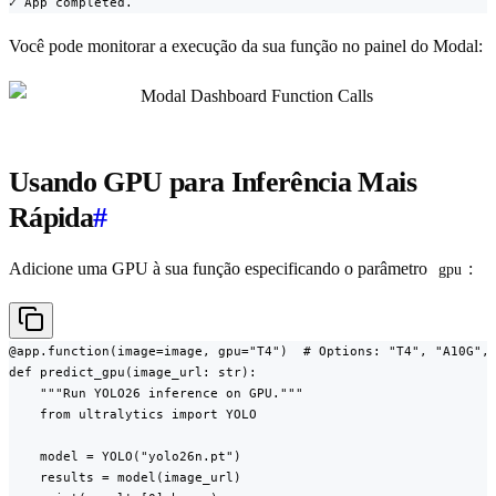
✓ App completed.
Você pode monitorar a execução da sua função no painel do Modal:
Usando GPU para Inferência Mais
Rápida
#
Adicione uma GPU à sua função especificando o parâmetro
:
gpu
@app.function(image=image, gpu="T4")  # Options: "T4", "A10G", 
def predict_gpu(image_url: str):

    """Run YOLO26 inference on GPU."""

    from ultralytics import YOLO

    model = YOLO("yolo26n.pt")

    results = model(image_url)
