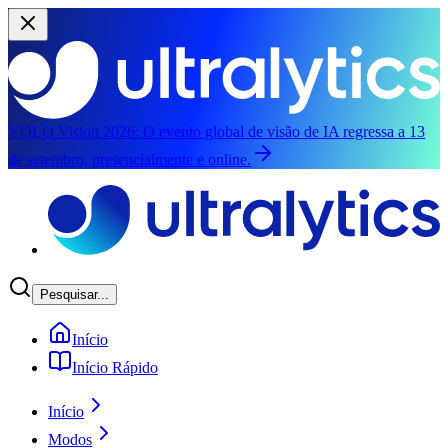
YOLO Vision 2026:
O evento global de visão de IA regressa a 13
de setembro, presencialmente e online.
Saltar para o conteúdo principal
Pesquisar...
Início
Início Rápido
Início
Modos