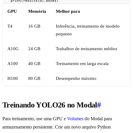
    print(results[0].boxes)
GPU
Memória
Melhor para
T4
16 GB
Inferência, treinamento de modelo
pequeno
A10G
24 GB
Trabalhos de treinamento médios
A100
40 GB
Treinamento em larga escala
H100
80 GB
Desempenho máximo
Treinando YOLO26 no Modal
#
Para treinamento, use uma GPU e
Volumes
do Modal para
armazenamento persistente. Crie um novo arquivo Python