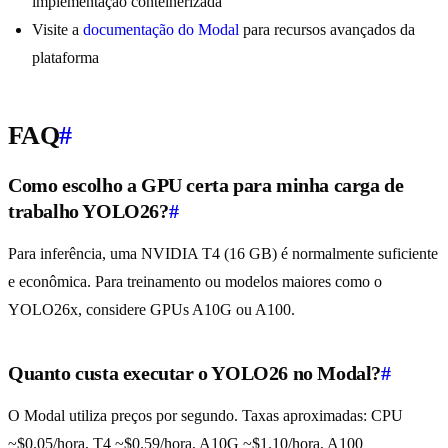
implementação conteinerizada
Visite a
documentação do Modal
para recursos avançados da
plataforma
FAQ
#
Como escolho a GPU certa para minha carga de
trabalho YOLO26?
#
Para inferência, uma NVIDIA T4 (16 GB) é normalmente suficiente
e econômica. Para treinamento ou modelos maiores como o
YOLO26x, considere GPUs A10G ou A100.
Quanto custa executar o YOLO26 no Modal?
#
O Modal utiliza preços por segundo. Taxas aproximadas: CPU
~$0.05/hora, T4 ~$0.59/hora, A10G ~$1.10/hora, A100