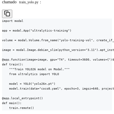
chamado
:
train_yolo.py
import modal

app = modal.App("ultralytics-training")

volume = modal.Volume.from_name("yolo-training-vol", create_if_
image = modal.Image.debian_slim(python_version="3.11").apt_inst
@app.function(image=image, gpu="T4", timeout=3600, volumes={"/d
def train():

    """Train YOLO26 model on Modal."""

    from ultralytics import YOLO

    model = YOLO("yolo26n.pt")

    model.train(data="coco8.yaml", epochs=3, imgsz=640, project
@app.local_entrypoint()

def main():

    train.remote()