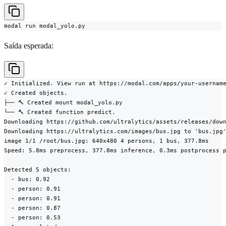
modal run modal_yolo.py
Saída esperada:
✓ Initialized. View run at https://modal.com/apps/your-username
✓ Created objects.

├── 🔨 Created mount modal_yolo.py

└── 🔨 Created function predict.

Downloading https://github.com/ultralytics/assets/releases/down
Downloading https://ultralytics.com/images/bus.jpg to 'bus.jpg'
image 1/1 /root/bus.jpg: 640x480 4 persons, 1 bus, 377.8ms

Speed: 5.8ms preprocess, 377.8ms inference, 0.3ms postprocess p
Detected 5 objects:

  - bus: 0.92

  - person: 0.91

  - person: 0.91

  - person: 0.87

  - person: 0.53
