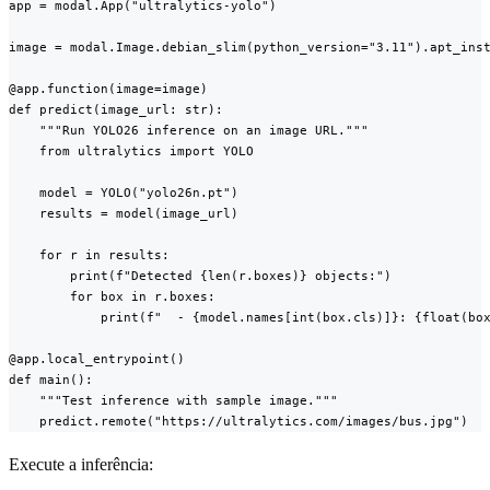
app = modal.App("ultralytics-yolo")

image = modal.Image.debian_slim(python_version="3.11").apt_inst
@app.function(image=image)

def predict(image_url: str):

    """Run YOLO26 inference on an image URL."""

    from ultralytics import YOLO

    model = YOLO("yolo26n.pt")

    results = model(image_url)

    for r in results:

        print(f"Detected {len(r.boxes)} objects:")

        for box in r.boxes:

            print(f"  - {model.names[int(box.cls)]}: {float(box
@app.local_entrypoint()

def main():

    """Test inference with sample image."""

    predict.remote("https://ultralytics.com/images/bus.jpg")
Execute a inferência: