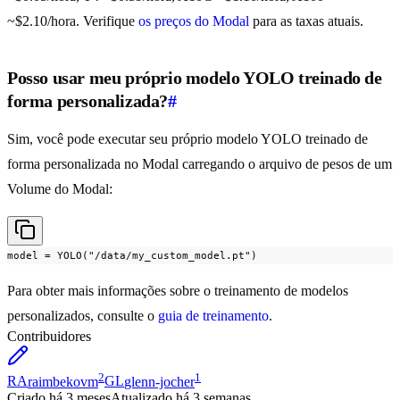
~$2.10/hora. Verifique
os preços do Modal
para as taxas atuais.
Posso usar meu próprio modelo YOLO treinado de
forma personalizada?
#
Sim, você pode executar seu próprio modelo YOLO treinado de
forma personalizada no Modal carregando o arquivo de pesos de um
Volume do Modal:
model = YOLO("/data/my_custom_model.pt")
Para obter mais informações sobre o treinamento de modelos
personalizados, consulte o
guia de treinamento
.
Contribuidores
2
1
RA
raimbekovm
GL
glenn-jocher
Criado
há 3 meses
Atualizado
há 3 semanas