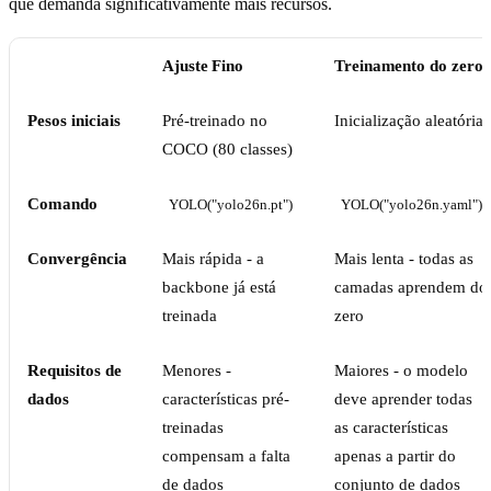
que demanda significativamente mais recursos.
Ajuste Fino
Treinamento do zero
Pesos iniciais
Pré-treinado no
Inicialização aleatória
COCO (80 classes)
Comando
YOLO("yolo26n.pt")
YOLO("yolo26n.yaml")
Convergência
Mais rápida - a
Mais lenta - todas as
backbone já está
camadas aprendem do
treinada
zero
Requisitos de
Menores -
Maiores - o modelo
dados
características pré-
deve aprender todas
treinadas
as características
compensam a falta
apenas a partir do
de dados
conjunto de dados