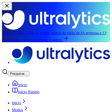
YOLO Vision 2026:
O evento global de visão de IA regressa a 13
de setembro, presencialmente e online.
Saltar para o conteúdo principal
Pesquisar...
Início
Início Rápido
Início
Modos