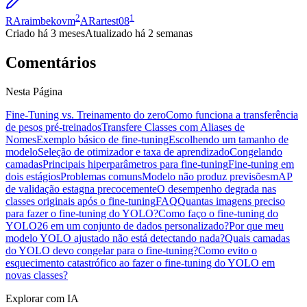
2
1
RA
raimbekovm
AR
artest08
Criado
há 3 meses
Atualizado
há 2 semanas
Comentários
Nesta Página
Fine-Tuning vs. Treinamento do zero
Como funciona a transferência
de pesos pré-treinados
Transfere Classes com Aliases de
Nomes
Exemplo básico de fine-tuning
Escolhendo um tamanho de
modelo
Seleção de otimizador e taxa de aprendizado
Congelando
camadas
Principais hiperparâmetros para fine-tuning
Fine-tuning em
dois estágios
Problemas comuns
Modelo não produz previsões
mAP
de validação estagna precocemente
O desempenho degrada nas
classes originais após o fine-tuning
FAQ
Quantas imagens preciso
para fazer o fine-tuning do YOLO?
Como faço o fine-tuning do
YOLO26 em um conjunto de dados personalizado?
Por que meu
modelo YOLO ajustado não está detectando nada?
Quais camadas
do YOLO devo congelar para o fine-tuning?
Como evito o
esquecimento catastrófico ao fazer o fine-tuning do YOLO em
novas classes?
Explorar com IA