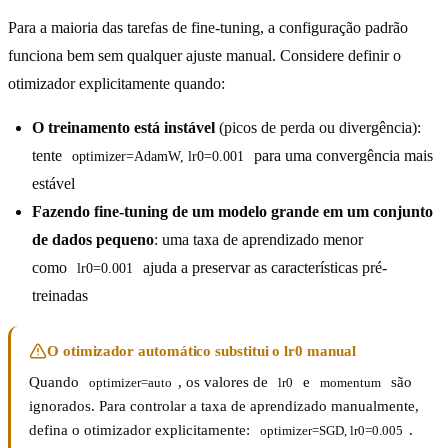
Para a maioria das tarefas de fine-tuning, a configuração padrão
funciona bem sem qualquer ajuste manual. Considere definir o
otimizador explicitamente quando:
O treinamento está instável
(picos de perda ou divergência):
tente
para uma convergência mais
optimizer=AdamW, lr0=0.001
estável
Fazendo fine-tuning de um modelo grande em um conjunto
de dados pequeno
: uma taxa de aprendizado menor
como
ajuda a preservar as características pré-
lr0=0.001
treinadas
O otimizador automático substitui o lr0 manual
Quando
, os valores de
e
são
optimizer=auto
lr0
momentum
ignorados. Para controlar a taxa de aprendizado manualmente,
defina o otimizador explicitamente:
.
optimizer=SGD, lr0=0.005