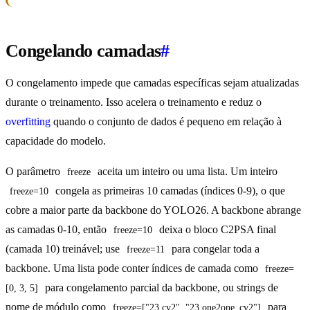
Congelando camadas
#
O congelamento impede que camadas específicas sejam atualizadas
durante o treinamento. Isso acelera o treinamento e reduz o
overfitting
quando o conjunto de dados é pequeno em relação à
capacidade do modelo.
O parâmetro
aceita um inteiro ou uma lista. Um inteiro
freeze
congela as primeiras 10 camadas (índices 0-9), o que
freeze=10
cobre a maior parte da backbone do YOLO26. A backbone abrange
as camadas 0-10, então
deixa o bloco C2PSA final
freeze=10
(camada 10) treinável; use
para congelar toda a
freeze=11
backbone. Uma lista pode conter índices de camada como
freeze=
para congelamento parcial da backbone, ou strings de
[0, 3, 5]
nome de módulo como
para
freeze=["23.cv2", "23.one2one_cv2"]