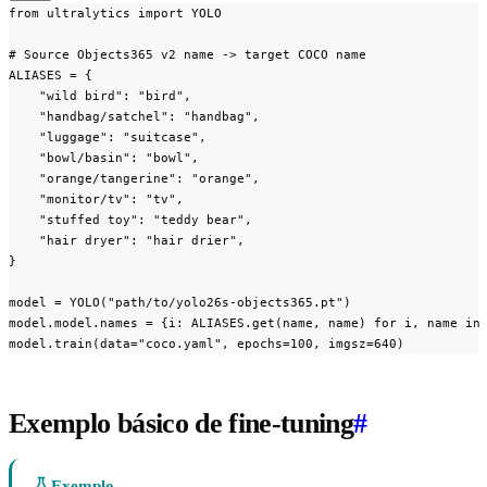
from ultralytics import YOLO

# Source Objects365 v2 name -> target COCO name

ALIASES = {

    "wild bird": "bird",

    "handbag/satchel": "handbag",

    "luggage": "suitcase",

    "bowl/basin": "bowl",

    "orange/tangerine": "orange",

    "monitor/tv": "tv",

    "stuffed toy": "teddy bear",

    "hair dryer": "hair drier",

}

model = YOLO("path/to/yolo26s-objects365.pt")

model.model.names = {i: ALIASES.get(name, name) for i, name in 
model.train(data="coco.yaml", epochs=100, imgsz=640)
Exemplo básico de fine-tuning
#
Exemplo