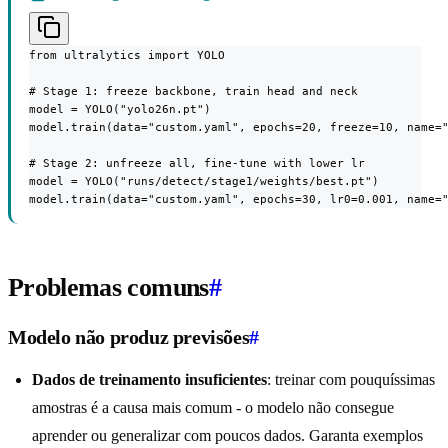
from ultralytics import YOLO

# Stage 1: freeze backbone, train head and neck

model = YOLO("yolo26n.pt")

model.train(data="custom.yaml", epochs=20, freeze=10, name="
# Stage 2: unfreeze all, fine-tune with lower lr

model = YOLO("runs/detect/stage1/weights/best.pt")

model.train(data="custom.yaml", epochs=30, lr0=0.001, name=
Problemas comuns
#
Modelo não produz previsões
#
Dados de treinamento insuficientes
: treinar com pouquíssimas
amostras é a causa mais comum - o modelo não consegue
aprender ou generalizar com poucos dados. Garanta exemplos