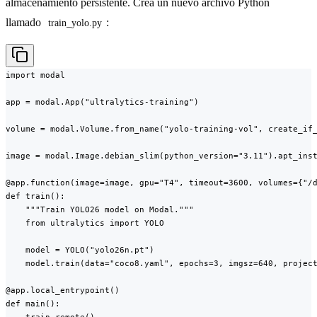
almacenamiento persistente. Crea un nuevo archivo Python
llamado
:
train_yolo.py
import modal

app = modal.App("ultralytics-training")

volume = modal.Volume.from_name("yolo-training-vol", create_if_
image = modal.Image.debian_slim(python_version="3.11").apt_inst
@app.function(image=image, gpu="T4", timeout=3600, volumes={"/d
def train():

    """Train YOLO26 model on Modal."""

    from ultralytics import YOLO

    model = YOLO("yolo26n.pt")

    model.train(data="coco8.yaml", epochs=3, imgsz=640, project
@app.local_entrypoint()

def main():
