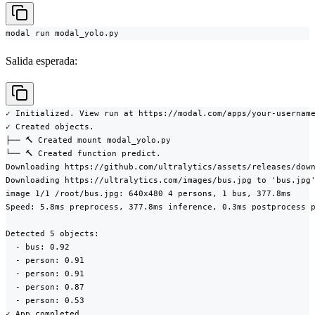
modal run modal_yolo.py
Salida esperada:
✓ Initialized. View run at https://modal.com/apps/your-username
✓ Created objects.

├── 🔨 Created mount modal_yolo.py

└── 🔨 Created function predict.

Downloading https://github.com/ultralytics/assets/releases/down
Downloading https://ultralytics.com/images/bus.jpg to 'bus.jpg'
image 1/1 /root/bus.jpg: 640x480 4 persons, 1 bus, 377.8ms

Speed: 5.8ms preprocess, 377.8ms inference, 0.3ms postprocess p
Detected 5 objects:

  - bus: 0.92

  - person: 0.91

  - person: 0.91

  - person: 0.87

  - person: 0.53

✓ App completed.