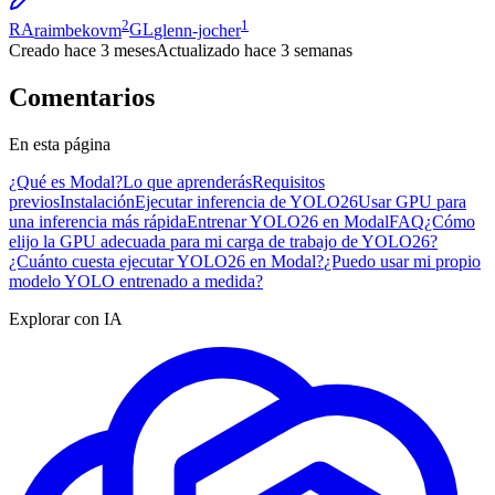
2
1
RA
raimbekovm
GL
glenn-jocher
Creado
hace 3 meses
Actualizado
hace 3 semanas
Comentarios
En esta página
¿Qué es Modal?
Lo que aprenderás
Requisitos
previos
Instalación
Ejecutar inferencia de YOLO26
Usar GPU para
una inferencia más rápida
Entrenar YOLO26 en Modal
FAQ
¿Cómo
elijo la GPU adecuada para mi carga de trabajo de YOLO26?
¿Cuánto cuesta ejecutar YOLO26 en Modal?
¿Puedo usar mi propio
modelo YOLO entrenado a medida?
Explorar con IA