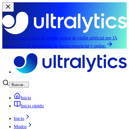
YOLO Vision 2026:
El evento global de visión artificial por IA
regresa el 13 de septiembre, de forma presencial y online.
Saltar al contenido principal
Buscar...
Inicio
Inicio rápido
Inicio
Modos