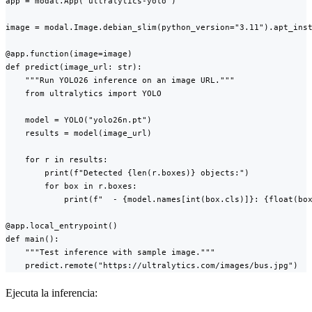
app = modal.App("ultralytics-yolo")

image = modal.Image.debian_slim(python_version="3.11").apt_inst
@app.function(image=image)

def predict(image_url: str):

    """Run YOLO26 inference on an image URL."""

    from ultralytics import YOLO

    model = YOLO("yolo26n.pt")

    results = model(image_url)

    for r in results:

        print(f"Detected {len(r.boxes)} objects:")

        for box in r.boxes:

            print(f"  - {model.names[int(box.cls)]}: {float(box
@app.local_entrypoint()

def main():

    """Test inference with sample image."""

    predict.remote("https://ultralytics.com/images/bus.jpg")
Ejecuta la inferencia: