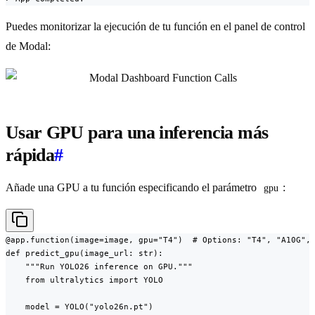
Puedes monitorizar la ejecución de tu función en el panel de control
de Modal:
Usar GPU para una inferencia más
rápida
#
Añade una GPU a tu función especificando el parámetro
:
gpu
@app.function(image=image, gpu="T4")  # Options: "T4", "A10G", 
def predict_gpu(image_url: str):

    """Run YOLO26 inference on GPU."""

    from ultralytics import YOLO

    model = YOLO("yolo26n.pt")
