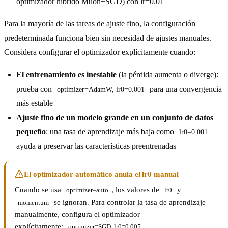
optimizador híbrido Muon+SGD) con lr=0.01
Para la mayoría de las tareas de ajuste fino, la configuración
predeterminada funciona bien sin necesidad de ajustes manuales.
Considera configurar el optimizador explícitamente cuando:
El entrenamiento es inestable
(la pérdida aumenta o diverge):
prueba con
para una convergencia
optimizer=AdamW, lr0=0.001
más estable
Ajuste fino de un modelo grande en un conjunto de datos
pequeño
: una tasa de aprendizaje más baja como
lr0=0.001
ayuda a preservar las características preentrenadas
El optimizador automático anula el lr0 manual
Cuando se usa
, los valores de
y
optimizer=auto
lr0
se ignoran. Para controlar la tasa de aprendizaje
momentum
manualmente, configura el optimizador
explícitamente:
.
optimizer=SGD, lr0=0.005