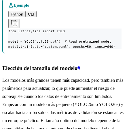
Ejemplo
Python
CLI
from ultralytics import YOLO

model = YOLO("yolo26n.pt")  # load pretrained model

model.train(data="custom.yaml", epochs=50, imgsz=640)
Elección del tamaño del modelo
#
Los modelos más grandes tienen más capacidad, pero también más
parámetros para actualizar, lo que puede aumentar el riesgo de
sobreajuste cuando los datos de entrenamiento son limitados.
Empezar con un modelo más pequeño (YOLO26n o YOLO26s) y
escalar hacia arriba solo si las métricas de validación se estancan es
un enfoque práctico. El tamaño óptimo del modelo depende de la
complejidad de la tarea, el número de clases, la diversidad del