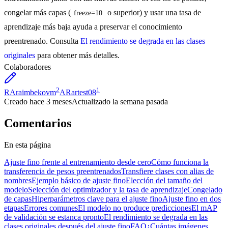
congelar más capas (
o superior) y usar una tasa de
freeze=10
aprendizaje más baja ayuda a preservar el conocimiento
preentrenado. Consulta
El rendimiento se degrada en las clases
originales
para obtener más detalles.
Colaboradores
2
1
RA
raimbekovm
AR
artest08
Creado
hace 3 meses
Actualizado
la semana pasada
Comentarios
En esta página
Ajuste fino frente al entrenamiento desde cero
Cómo funciona la
transferencia de pesos preentrenados
Transfiere clases con alias de
nombres
Ejemplo básico de ajuste fino
Elección del tamaño del
modelo
Selección del optimizador y la tasa de aprendizaje
Congelado
de capas
Hiperparámetros clave para el ajuste fino
Ajuste fino en dos
etapas
Errores comunes
El modelo no produce predicciones
El mAP
de validación se estanca pronto
El rendimiento se degrada en las
clases originales después del ajuste fino
FAQ
¿Cuántas imágenes