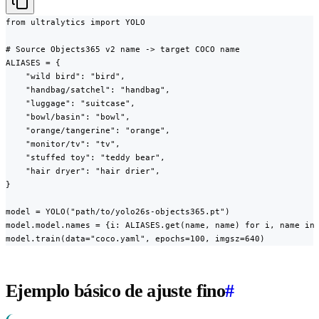
from ultralytics import YOLO

# Source Objects365 v2 name -> target COCO name

ALIASES = {

    "wild bird": "bird",

    "handbag/satchel": "handbag",

    "luggage": "suitcase",

    "bowl/basin": "bowl",

    "orange/tangerine": "orange",

    "monitor/tv": "tv",

    "stuffed toy": "teddy bear",

    "hair dryer": "hair drier",

}

model = YOLO("path/to/yolo26s-objects365.pt")

model.model.names = {i: ALIASES.get(name, name) for i, name in 
model.train(data="coco.yaml", epochs=100, imgsz=640)
Ejemplo básico de ajuste fino
#