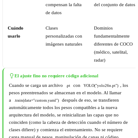
compensan la falta
del conjunto de datos
de datos
Cuándo
Clases
Dominios
usarlo
personalizadas con
fundamentalmente
imágenes naturales
diferentes de COCO
(médico, satelital,
radar)
El ajuste fino no requiere código adicional
Cuando se carga un archivo
con
, los
.pt
YOLO("yolo26n.pt")
pesos preentrenados se almacenan en el modelo. Al llamar
a
después de eso, se transfieren
.train(data="custom.yaml")
automáticamente todos los pesos compatibles a la nueva
arquitectura del modelo, se reinicializan las capas que no
coinciden (como la cabeza de detección cuando el número de
clases difiere) y comienza el entrenamiento. No se requiere
carga manual de pesos, manipulación de capas ni código