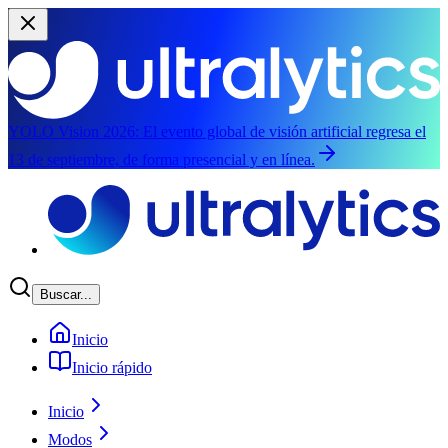
YOLO Vision 2026:
El evento global de visión artificial regresa el
13 de septiembre, de forma presencial y en línea.
Saltar al contenido principal
Buscar...
Inicio
Inicio rápido
Inicio
Modos