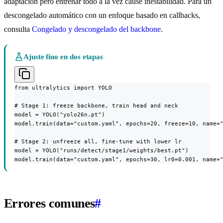
adaptación pero entrenar todo a la vez cause inestabilidad. Para un
descongelado automático con un enfoque basado en callbacks,
consulta
Congelado y descongelado del backbone
.
Ajuste fino en dos etapas
from ultralytics import YOLO

# Stage 1: freeze backbone, train head and neck

model = YOLO("yolo26n.pt")

model.train(data="custom.yaml", epochs=20, freeze=10, name="
# Stage 2: unfreeze all, fine-tune with lower lr

model = YOLO("runs/detect/stage1/weights/best.pt")

model.train(data="custom.yaml", epochs=30, lr0=0.001, name=
Errores comunes
#