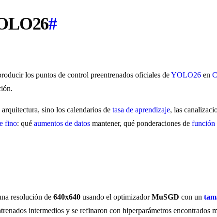
 YOLO26
#
producir los puntos de control preentrenados oficiales de
YOLO26
en
ión.
arquitectura, sino los calendarios de
tasa de aprendizaje
, las canalizac
e fino
: qué
aumentos de datos
mantener, qué ponderaciones de
función
na resolución de
640x640
usando el optimizador
MuSGD
con un
tam
eentrenados intermedios y se refinaron con hiperparámetros encontrados