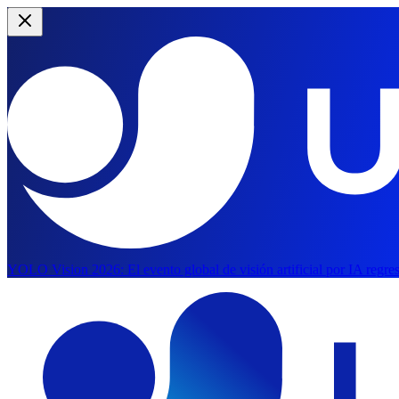
YOLO Vision 2026:
El evento global de visión artificial por IA regre
Saltar al contenido principal