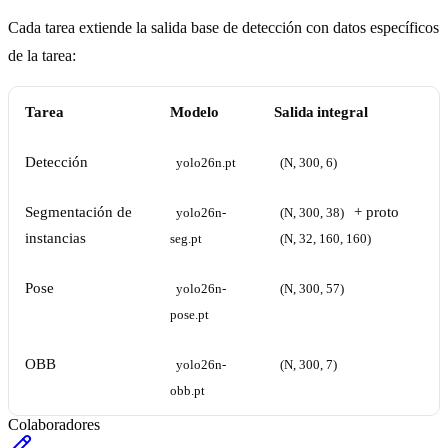
Cada tarea extiende la salida base de detección con datos específicos
de la tarea:
Tarea
Modelo
Salida integral
Detección
yolo26n.pt
(N, 300, 6)
Segmentación de
+ proto
yolo26n-
(N, 300, 38)
instancias
seg.pt
(N, 32, 160, 160)
Pose
yolo26n-
(N, 300, 57)
pose.pt
OBB
yolo26n-
(N, 300, 7)
obb.pt
Colaboradores