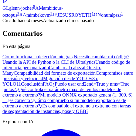
8
GL
glenn-jocher
AM
ambitious-
2
2
1
1
octopus
RA
raimbekovm
JE
JESUSROYETH
ON
onuralpszr
Creado
hace 4 meses
Actualizado
el mes pasado
Comentarios
En esta página
Cómo funciona la detección integral
¿Necesito cambiar mi código?
Usando la API de Python o la CLI de Ultralytics
Usando código de
inferencia personalizado
Cambiar al cabezal One-to-
Many
Compatibilidad del formato de exportación
Compromisos entre
precisión y velocidad
Migración desde YOLOv8 o
YOLO11
Conclusión
FAQ
¿Puedo usar end2end=True y nms=True
juntos?
¿Qué controla el parámetro max_det en los modelos de
extremo a extremo?
Mi modelo ONNX exportado genera (1, 300, 6)
—¿es correcto?
¿Cómo compruebo si mi modelo exportado es de
extremo a extremo?
¿Es compatible el extremo a extremo con tareas
de segmentación de instancias, pose y OBB?
Explorar con IA