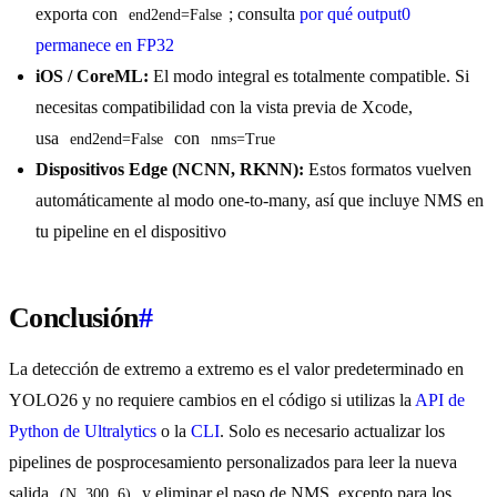
exporta con
; consulta
por qué output0
end2end=False
permanece en FP32
iOS / CoreML:
El modo integral es totalmente compatible. Si
necesitas compatibilidad con la vista previa de Xcode,
usa
con
end2end=False
nms=True
Dispositivos Edge (NCNN, RKNN):
Estos formatos vuelven
automáticamente al modo one-to-many, así que incluye NMS en
tu pipeline en el dispositivo
Conclusión
#
La detección de extremo a extremo es el valor predeterminado en
YOLO26 y no requiere cambios en el código si utilizas la
API de
Python de Ultralytics
o la
CLI
. Solo es necesario actualizar los
pipelines de posprocesamiento personalizados para leer la nueva
salida
y eliminar el paso de NMS, excepto para los
(N, 300, 6)