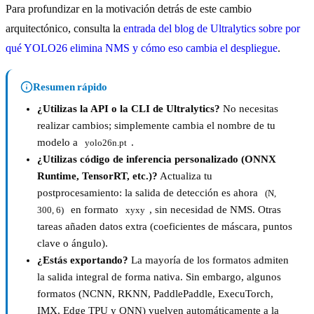
Para profundizar en la motivación detrás de este cambio
arquitectónico, consulta la
entrada del blog de Ultralytics sobre por
qué YOLO26 elimina NMS y cómo eso cambia el despliegue
.
Resumen rápido
¿Utilizas la API o la CLI de Ultralytics?
No necesitas
realizar cambios; simplemente cambia el nombre de tu
modelo a
.
yolo26n.pt
¿Utilizas código de inferencia personalizado (ONNX
Runtime, TensorRT, etc.)?
Actualiza tu
postprocesamiento: la salida de detección es ahora
(N, 
en formato
, sin necesidad de NMS. Otras
300, 6)
xyxy
tareas añaden datos extra (coeficientes de máscara, puntos
clave o ángulo).
¿Estás exportando?
La mayoría de los formatos admiten
la salida integral de forma nativa. Sin embargo, algunos
formatos (NCNN, RKNN, PaddlePaddle, ExecuTorch,
IMX, Edge TPU y QNN) vuelven automáticamente a la