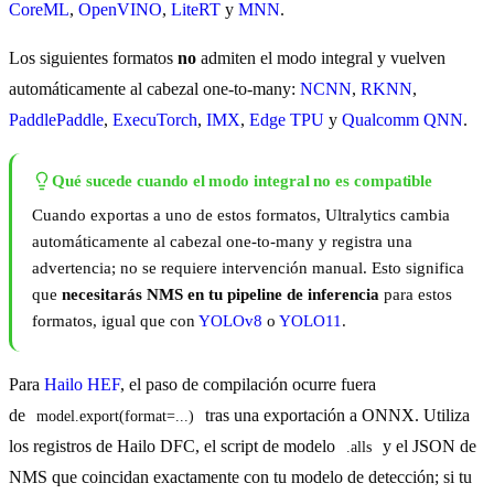
CoreML
,
OpenVINO
,
LiteRT
y
MNN
.
Los siguientes formatos
no
admiten el modo integral y vuelven
automáticamente al cabezal one-to-many:
NCNN
,
RKNN
,
PaddlePaddle
,
ExecuTorch
,
IMX
,
Edge TPU
y
Qualcomm QNN
.
Qué sucede cuando el modo integral no es compatible
Cuando exportas a uno de estos formatos, Ultralytics cambia
automáticamente al cabezal one-to-many y registra una
advertencia; no se requiere intervención manual. Esto significa
que
necesitarás NMS en tu pipeline de inferencia
para estos
formatos, igual que con
YOLOv8
o
YOLO11
.
Para
Hailo HEF
, el paso de compilación ocurre fuera
de
tras una exportación a ONNX. Utiliza
model.export(format=...)
los registros de Hailo DFC, el script de modelo
y el JSON de
.alls
NMS que coincidan exactamente con tu modelo de detección; si tu