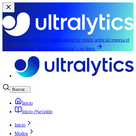
YOLO Vision 2026:
El evento global de visión artificial regresa el
13 de septiembre, de forma presencial y en línea.
Saltar al contenido principal
Buscar...
Inicio
Inicio r%e1pido
Inicio
Modos