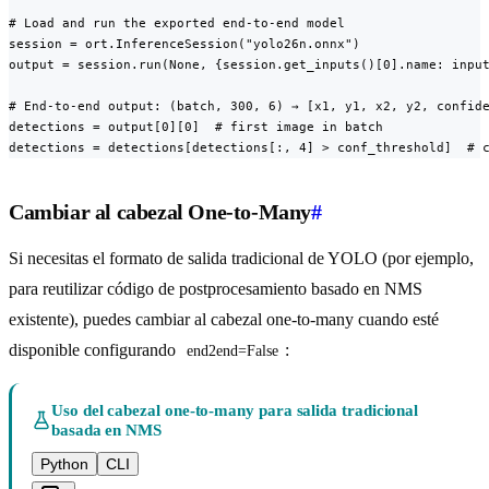
# Load and run the exported end-to-end model

session = ort.InferenceSession("yolo26n.onnx")

output = session.run(None, {session.get_inputs()[0].name: input
# End-to-end output: (batch, 300, 6) → [x1, y1, x2, y2, confide
detections = output[0][0]  # first image in batch

detections = detections[detections[:, 4] > conf_threshold]  # 
Cambiar al cabezal One-to-Many
#
Si necesitas el formato de salida tradicional de YOLO (por ejemplo,
para reutilizar código de postprocesamiento basado en NMS
existente), puedes cambiar al cabezal one-to-many cuando esté
disponible configurando
:
end2end=False
Uso del cabezal one-to-many para salida tradicional
basada en NMS
Python
CLI