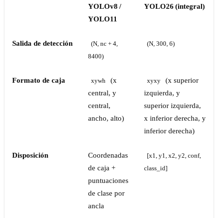
YOLOv8 /
YOLO26 (integral)
YOLO11
Salida de detección
(N, nc + 4, 
(N, 300, 6)
8400)
Formato de caja
(x
(x superior
xywh
xyxy
central, y
izquierda, y
central,
superior izquierda,
ancho, alto)
x inferior derecha, y
inferior derecha)
Disposición
Coordenadas
[x1, y1, x2, y2, conf, 
de caja +
class_id]
puntuaciones
de clase por
ancla