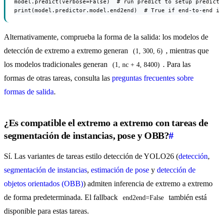
model.predict(verbose=False)  # run predict to setup predict
print(model.predictor.model.end2end)  # True if end-to-end 
Alternativamente, comprueba la forma de la salida: los modelos de
detección de extremo a extremo generan
, mientras que
(1, 300, 6)
los modelos tradicionales generan
. Para las
(1, nc + 4, 8400)
formas de otras tareas, consulta las
preguntas frecuentes sobre
formas de salida
.
¿Es compatible el extremo a extremo con tareas de
segmentación de instancias, pose y OBB?
#
Sí. Las variantes de tareas estilo detección de YOLO26 (
detección
,
segmentación de instancias
,
estimación de pose
y
detección de
objetos orientados (OBB)
) admiten inferencia de extremo a extremo
de forma predeterminada. El fallback
también está
end2end=False
disponible para estas tareas.