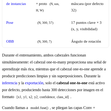
de instancias
+ proto
máscara (por defecto
(N, nm, 
32)
H, W)
Pose
17 puntos clave × 3
(N, 300, 57)
(x, y, visibilidad)
OBB
Ángulo de rotación
(N, 300, 7)
Durante el entrenamiento, ambos cabezales funcionan
simultáneamente: el cabezal one-to-many proporciona una señal de
aprendizaje más rica, mientras que el cabezal one-to-one aprende a
producir predicciones limpias y sin superposiciones. Durante la
inferencia
y la
exportación
, solo el
cabezal one-to-one
está activo
por defecto, produciendo hasta 300 detecciones por imagen en el
formato
.
[x1, y1, x2, y2, confidence, class_id]
Cuando llamas a
, se pliegan las capas Conv +
model.fuse()