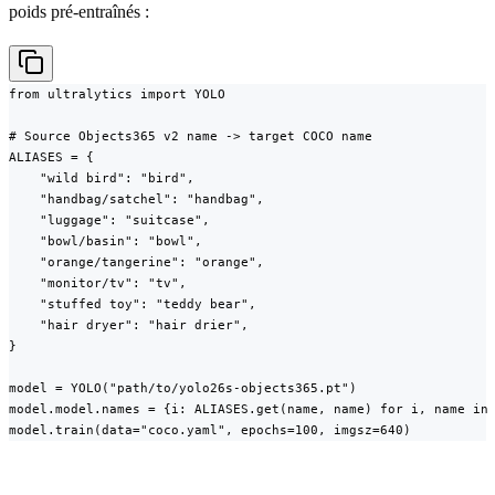
poids pré-entraînés :
from ultralytics import YOLO

# Source Objects365 v2 name -> target COCO name

ALIASES = {

    "wild bird": "bird",

    "handbag/satchel": "handbag",

    "luggage": "suitcase",

    "bowl/basin": "bowl",

    "orange/tangerine": "orange",

    "monitor/tv": "tv",

    "stuffed toy": "teddy bear",

    "hair dryer": "hair drier",

}

model = YOLO("path/to/yolo26s-objects365.pt")

model.model.names = {i: ALIASES.get(name, name) for i, name in 
model.train(data="coco.yaml", epochs=100, imgsz=640)