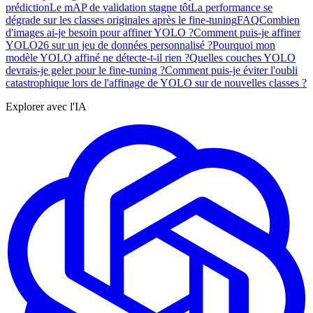
prédiction
Le mAP de validation stagne tôt
La performance se
dégrade sur les classes originales après le fine-tuning
FAQ
Combien
d'images ai-je besoin pour affiner YOLO ?
Comment puis-je affiner
YOLO26 sur un jeu de données personnalisé ?
Pourquoi mon
modèle YOLO affiné ne détecte-t-il rien ?
Quelles couches YOLO
devrais-je geler pour le fine-tuning ?
Comment puis-je éviter l'oubli
catastrophique lors de l'affinage de YOLO sur de nouvelles classes ?
Explorer avec l'IA