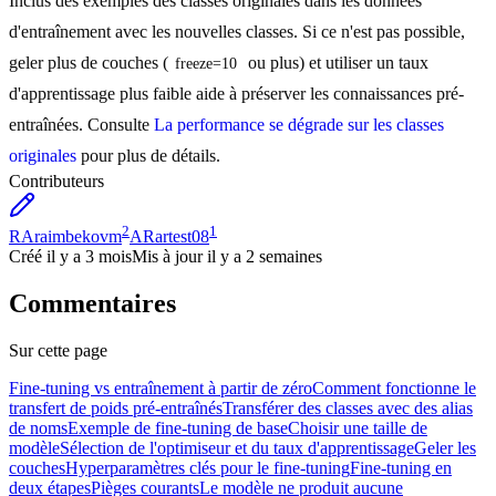
Inclus des exemples des classes originales dans les données
d'entraînement avec les nouvelles classes. Si ce n'est pas possible,
geler plus de couches (
ou plus) et utiliser un taux
freeze=10
d'apprentissage plus faible aide à préserver les connaissances pré-
entraînées. Consulte
La performance se dégrade sur les classes
originales
pour plus de détails.
Contributeurs
2
1
RA
raimbekovm
AR
artest08
Créé
il y a 3 mois
Mis à jour
il y a 2 semaines
Commentaires
Sur cette page
Fine-tuning vs entraînement à partir de zéro
Comment fonctionne le
transfert de poids pré-entraînés
Transférer des classes avec des alias
de noms
Exemple de fine-tuning de base
Choisir une taille de
modèle
Sélection de l'optimiseur et du taux d'apprentissage
Geler les
couches
Hyperparamètres clés pour le fine-tuning
Fine-tuning en
deux étapes
Pièges courants
Le modèle ne produit aucune