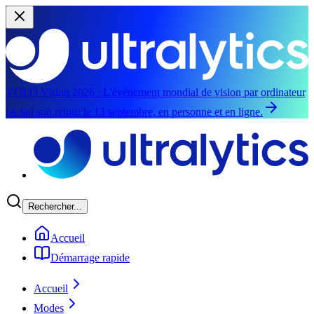
YOLO Vision 2026 :
L'événement mondial de vision par ordinateur
IA fait son retour le 13 septembre, en personne et en ligne.
Aller au contenu principal
Rechercher...
Accueil
Démarrage rapide
Accueil
Modes