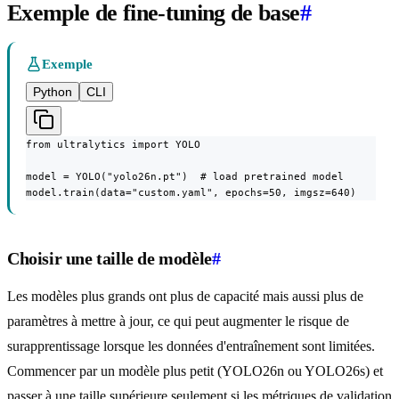
Exemple de fine-tuning de base
#
Exemple
Python
CLI
from ultralytics import YOLO

model = YOLO("yolo26n.pt")  # load pretrained model

model.train(data="custom.yaml", epochs=50, imgsz=640)
Choisir une taille de modèle
#
Les modèles plus grands ont plus de capacité mais aussi plus de
paramètres à mettre à jour, ce qui peut augmenter le risque de
surapprentissage lorsque les données d'entraînement sont limitées.
Commencer par un modèle plus petit (YOLO26n ou YOLO26s) et
passer à une taille supérieure seulement si les métriques de validation