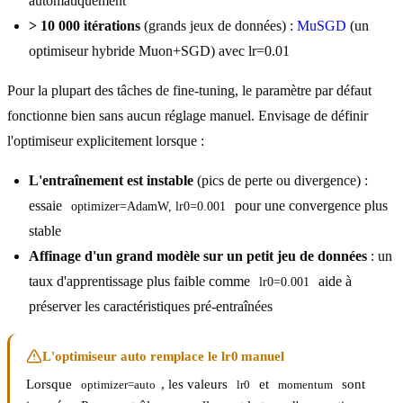
automatiquement
> 10 000 itérations
(grands jeux de données) :
MuSGD
(un
optimiseur hybride Muon+SGD) avec lr=0.01
Pour la plupart des tâches de fine-tuning, le paramètre par défaut
fonctionne bien sans aucun réglage manuel. Envisage de définir
l'optimiseur explicitement lorsque :
L'entraînement est instable
(pics de perte ou divergence) :
essaie
pour une convergence plus
optimizer=AdamW, lr0=0.001
stable
Affinage d'un grand modèle sur un petit jeu de données
: un
taux d'apprentissage plus faible comme
aide à
lr0=0.001
préserver les caractéristiques pré-entraînées
L'optimiseur auto remplace le lr0 manuel
Lorsque
, les valeurs
et
sont
optimizer=auto
lr0
momentum