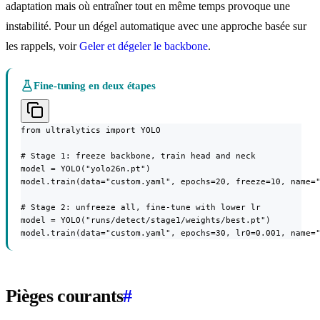
adaptation mais où entraîner tout en même temps provoque une
instabilité. Pour un dégel automatique avec une approche basée sur
les rappels, voir
Geler et dégeler le backbone
.
Fine-tuning en deux étapes
from ultralytics import YOLO

# Stage 1: freeze backbone, train head and neck

model = YOLO("yolo26n.pt")

model.train(data="custom.yaml", epochs=20, freeze=10, name="
# Stage 2: unfreeze all, fine-tune with lower lr

model = YOLO("runs/detect/stage1/weights/best.pt")

model.train(data="custom.yaml", epochs=30, lr0=0.001, name=
Pièges courants
#