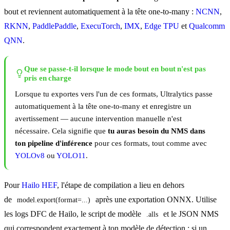
bout et reviennent automatiquement à la tête one-to-many :
NCNN
,
RKNN
,
PaddlePaddle
,
ExecuTorch
,
IMX
,
Edge TPU
et
Qualcomm
QNN
.
Que se passe-t-il lorsque le mode bout en bout n'est pas
pris en charge
Lorsque tu exportes vers l'un de ces formats, Ultralytics passe
automatiquement à la tête one-to-many et enregistre un
avertissement — aucune intervention manuelle n'est
nécessaire. Cela signifie que
tu auras besoin du NMS dans
ton pipeline d'inférence
pour ces formats, tout comme avec
YOLOv8
ou
YOLO11
.
Pour
Hailo HEF
, l'étape de compilation a lieu en dehors
de
après une exportation ONNX. Utilise
model.export(format=...)
les logs DFC de Hailo, le script de modèle
et le JSON NMS
.alls
qui correspondent exactement à ton modèle de détection ; si un