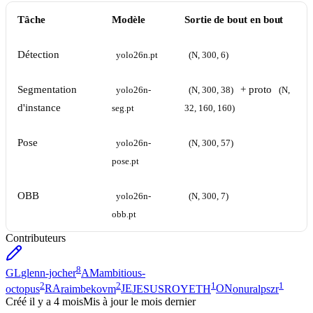
Tâche
Modèle
Sortie de bout en bout
Détection
yolo26n.pt
(N, 300, 6)
Segmentation
+ proto
yolo26n-
(N, 300, 38)
(N, 
d'instance
seg.pt
32, 160, 160)
Pose
yolo26n-
(N, 300, 57)
pose.pt
OBB
yolo26n-
(N, 300, 7)
obb.pt
Contributeurs
8
GL
glenn-jocher
AM
ambitious-
2
2
1
1
octopus
RA
raimbekovm
JE
JESUSROYETH
ON
onuralpszr
Créé
il y a 4 mois
Mis à jour
le mois dernier