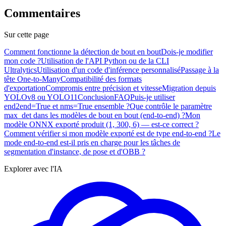
Commentaires
Sur cette page
Comment fonctionne la détection de bout en bout
Dois-je modifier
mon code ?
Utilisation de l'API Python ou de la CLI
Ultralytics
Utilisation d'un code d'inférence personnalisé
Passage à la
tête One-to-Many
Compatibilité des formats
d'exportation
Compromis entre précision et vitesse
Migration depuis
YOLOv8 ou YOLO11
Conclusion
FAQ
Puis-je utiliser
end2end=True et nms=True ensemble ?
Que contrôle le paramètre
max_det dans les modèles de bout en bout (end-to-end) ?
Mon
modèle ONNX exporté produit (1, 300, 6) — est-ce correct ?
Comment vérifier si mon modèle exporté est de type end-to-end ?
Le
mode end-to-end est-il pris en charge pour les tâches de
segmentation d'instance, de pose et d'OBB ?
Explorer avec l'IA