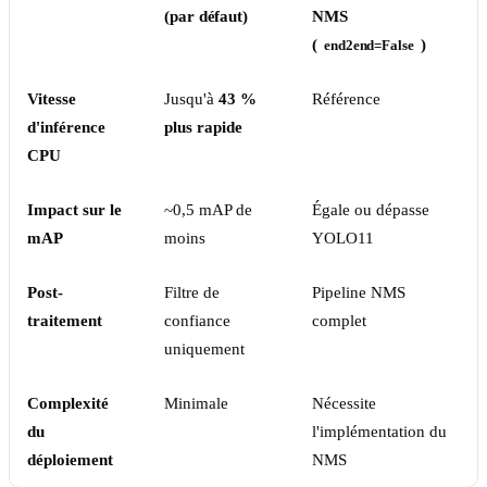
(par défaut)
NMS
(
)
end2end=False
Vitesse
Jusqu'à
43 %
Référence
d'inférence
plus rapide
CPU
Impact sur le
~0,5 mAP de
Égale ou dépasse
mAP
moins
YOLO11
Post-
Filtre de
Pipeline NMS
traitement
confiance
complet
uniquement
Complexité
Minimale
Nécessite
du
l'implémentation du
déploiement
NMS