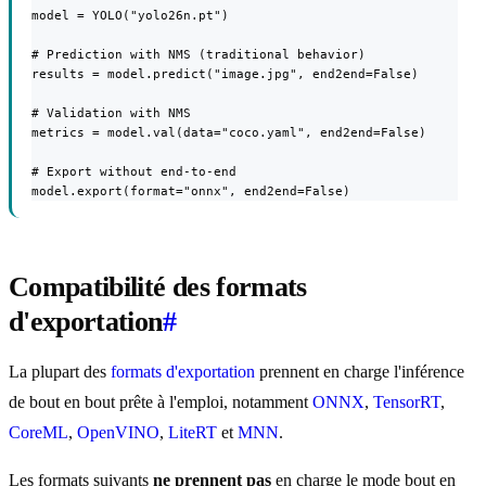
model = YOLO("yolo26n.pt")

# Prediction with NMS (traditional behavior)

results = model.predict("image.jpg", end2end=False)

# Validation with NMS

metrics = model.val(data="coco.yaml", end2end=False)

# Export without end-to-end

model.export(format="onnx", end2end=False)
Compatibilité des formats
d'exportation
#
La plupart des
formats d'exportation
prennent en charge l'inférence
de bout en bout prête à l'emploi, notamment
ONNX
,
TensorRT
,
CoreML
,
OpenVINO
,
LiteRT
et
MNN
.
Les formats suivants
ne prennent pas
en charge le mode bout en