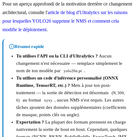
Pour un aperçu approfondi de la motivation derrière ce changement
architectural, consulte l'
article de blog d'Ultralytics sur les raisons
pour lesquelles YOLO26 supprime le NMS et comment cela
modifie le déploiement
.
Résumé rapide
Tu utilises l'API ou la CLI d'Ultralytics ?
Aucun
changement n'est nécessaire — remplace simplement le
nom de ton modèle par
.
yolo26n.pt
Tu utilises un code d'inférence personnalisé (ONNX
Runtime, TensorRT, etc.) ?
Mets à jour ton post-
traitement — la sortie de détection est désormais
(N, 300, 
au format
, aucun NMS n'est requis. Les autres
6)
xyxy
tâches ajoutent des données supplémentaires (coefficients
de masque, points clés ou angle).
Exportation ?
La plupart des formats prennent en charge
nativement la sortie de bout en bout. Cependant, quelques
formats (NCNN, RKNN, PaddlePaddle, ExecuTorch, IMX,