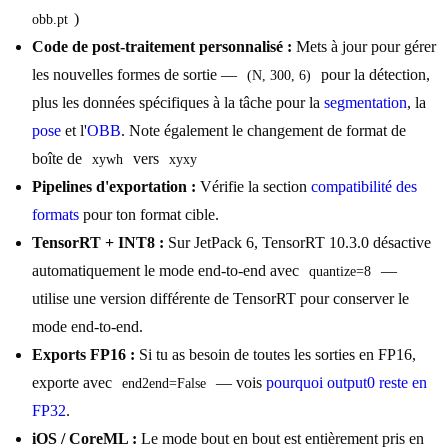
)
obb.pt
Code de post-traitement personnalisé :
Mets à jour pour gérer
les nouvelles formes de sortie —
pour la détection,
(N, 300, 6)
plus les données spécifiques à la tâche pour la
segmentation
, la
pose
et l'
OBB
. Note également le changement de format de
boîte de
vers
xywh
xyxy
Pipelines d'exportation :
Vérifie la section
compatibilité des
formats
pour ton format cible.
TensorRT + INT8 :
Sur JetPack 6, TensorRT 10.3.0 désactive
automatiquement le mode end-to-end avec
—
quantize=8
utilise une version différente de TensorRT pour conserver le
mode end-to-end.
Exports FP16 :
Si tu as besoin de toutes les sorties en FP16,
exporte avec
— vois
pourquoi output0 reste en
end2end=False
FP32
.
iOS / CoreML :
Le mode bout en bout est entièrement pris en