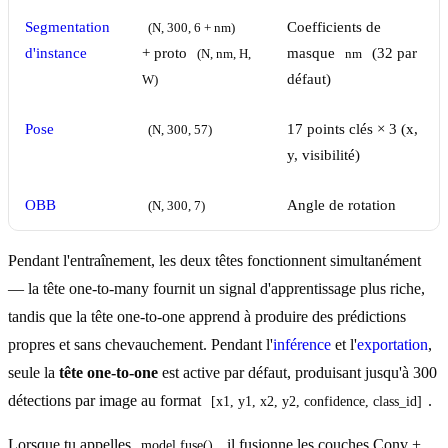
Segmentation
Coefficients de
(N, 300, 6 + nm)
d'instance
+ proto
masque
(32 par
(N, nm, H, 
nm
défaut)
W)
Pose
17 points clés × 3 (x,
(N, 300, 57)
y, visibilité)
OBB
Angle de rotation
(N, 300, 7)
Pendant l'entraînement, les deux têtes fonctionnent simultanément
— la tête one-to-many fournit un signal d'apprentissage plus riche,
tandis que la tête one-to-one apprend à produire des prédictions
propres et sans chevauchement. Pendant l'
inférence
et l'
exportation
,
seule la
tête one-to-one
est active par défaut, produisant jusqu'à 300
détections par image au format
.
[x1, y1, x2, y2, confidence, class_id]
Lorsque tu appelles
, il fusionne les couches Conv +
model.fuse()