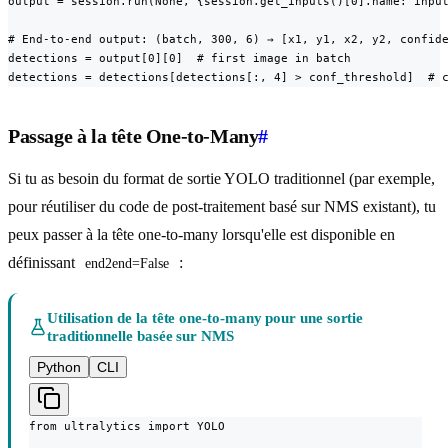
output = session.run(None, {session.get_inputs()[0].name: input
# End-to-end output: (batch, 300, 6) → [x1, y1, x2, y2, confide
detections = output[0][0]  # first image in batch

detections = detections[detections[:, 4] > conf_threshold]  # 
Passage à la tête One-to-Many
#
Si tu as besoin du format de sortie YOLO traditionnel (par exemple,
pour réutiliser du code de post-traitement basé sur NMS existant), tu
peux passer à la tête one-to-many lorsqu'elle est disponible en
définissant
:
end2end=False
Utilisation de la tête one-to-many pour une sortie
traditionnelle basée sur NMS
Python
CLI
from ultralytics import YOLO
