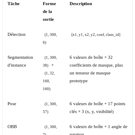
Tâche
Forme
Description
de la
sortie
Détection
(1, 300, 
[x1, y1, x2, y2, conf, class_id]
6)
Segmentation
6 valeurs de boîte + 32
(1, 300, 
d'instance
+
coefficients de masque, plus
38)
un tenseur de masque
(1, 32, 
prototype
160, 
160)
Pose
6 valeurs de boîte + 17 points
(1, 300, 
clés × 3 (x, y, visibilité)
57)
OBB
6 valeurs de boîte + 1 angle de
(1, 300, 
rotation
7)