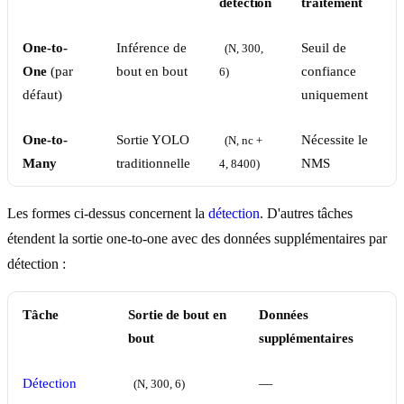
détection
traitement
One-to-
Inférence de
Seuil de
(N, 300, 
One
(par
bout en bout
confiance
6)
défaut)
uniquement
One-to-
Sortie YOLO
Nécessite le
(N, nc + 
Many
traditionnelle
NMS
4, 8400)
Les formes ci-dessus concernent la
détection
. D'autres tâches
étendent la sortie one-to-one avec des données supplémentaires par
détection :
Tâche
Sortie de bout en
Données
bout
supplémentaires
Détection
—
(N, 300, 6)