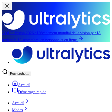
YOLO Vision 2026 :
L'événement mondial de la vision par IA
revient le 13 septembre, en personne et en ligne.
Aller au contenu principal
Rechercher...
Accueil
Démarrage rapide
Accueil
Modes