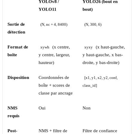
YOLOv8 /
YOLO26 (bout en
YOLO11
bout)
Sortie de
(N, nc + 4, 8400)
(N, 300, 6)
détection
Format de
(x centre,
(x haut-gauche,
xywh
xyxy
boîte
y centre, largeur,
y haut-gauche, x bas-
hauteur)
droite, y bas-droite)
Disposition
Coordonnées de
[x1, y1, x2, y2, conf, 
boîte + scores de
class_id]
classe par ancrage
NMS
Oui
Non
requis
Post-
NMS + filtre de
Filtre de confiance