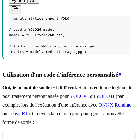
Python
CLI
from ultralytics import YOLO

# Load a YOLO26 model

model = YOLO("yolo26n.pt")

# Predict — no NMS step, no code changes

results = model.predict("image.jpg")
Utilisation d'un code d'inférence personnalisé
#
Oui, le format de sortie est différent.
Si tu as écrit une logique de
post-traitement personnalisée pour
YOLOv8
ou
YOLO11
(par
exemple, lors de l'exécution d'une inférence avec
ONNX Runtime
ou
TensorRT
), tu devras la mettre à jour pour gérer la nouvelle
forme de sortie :