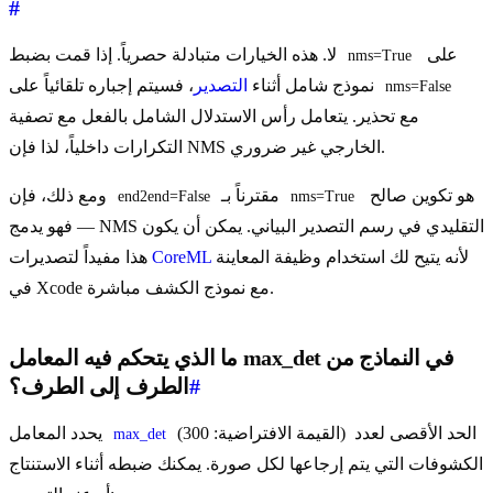
#
على
لا. هذه الخيارات متبادلة حصرياً. إذا قمت بضبط
nms=True
، فسيتم إجباره تلقائياً على
نموذج شامل أثناء
التصدير
nms=False
مع تحذير. يتعامل رأس الاستدلال الشامل بالفعل مع تصفية
التكرارات داخلياً، لذا فإن NMS الخارجي غير ضروري.
هو تكوين صالح
مقترناً بـ
ومع ذلك، فإن
end2end=False
nms=True
— فهو يدمج NMS التقليدي في رسم التصدير البياني. يمكن أن يكون
لأنه يتيح لك استخدام وظيفة المعاينة
CoreML
هذا مفيداً لتصديرات
في Xcode مع نموذج الكشف مباشرة.
ما الذي يتحكم فيه المعامل max_det في النماذج من
#
الطرف إلى الطرف؟
(القيمة الافتراضية: 300) الحد الأقصى لعدد
يحدد المعامل
max_det
الكشوفات التي يتم إرجاعها لكل صورة. يمكنك ضبطه أثناء الاستنتاج