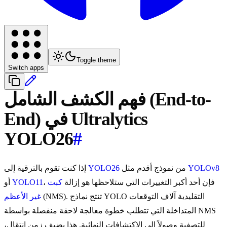
Toggle theme
Switch apps
فهم الكشف الشامل (End-to-
End) في Ultralytics
YOLO26
#
YOLOv8
من نموذج أقدم مثل
YOLO26
إذا كنت تقوم بالترقية إلى
، فإن أحد أكبر التغييرات التي ستلاحظها هو إزالة
كبت
YOLO11
أو
(NMS). تنتج نماذج YOLO التقليدية آلاف التوقعات
غير الأعظم
المتداخلة التي تتطلب خطوة معالجة لاحقة منفصلة بواسطة NMS
للتصفية وصولاً إلى الاكتشافات النهائية. هذا يضيف زمن انتقال،