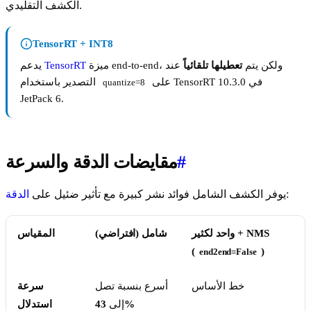
الكشف التقليدي.
TensorRT + INT8
ميزة end-to-end، ولكن يتم
تعطيلها تلقائياً
عند
TensorRT
يدعم
على TensorRT 10.3.0 في
التصدير باستخدام
quantize=8
JetPack 6.
#
مقايضات الدقة والسرعة
:
يوفر الكشف الشامل فوائد نشر كبيرة مع تأثير ضئيل على
الدقة
واحد لكثير + NMS
شامل (افتراضي)
المقياس
(
)
end2end=False
خط الأساس
أسرع بنسبة تصل
سرعة
43%
إلى
استدلال