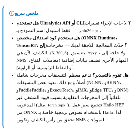
ملخص سريع
هل تستخدم Ultralytics API أو CLI؟
لا حاجة لإجراء تغييرات
.
— فقط استبدل اسم النموذج بـ
yolo26n.pt
هل تستخدم كود استدلال مخصص (ONNX Runtime،
TensorRT، إلخ)؟
حدّث المعالجة اللاحقة لديك — مخرجات
، ولا حاجة إلى
بتنسيق
الكشف الآن هي
(N, 300, 6)
xyxy
NMS. المهام الأخرى تضيف بيانات إضافية (معاملات القناع،
أو النقاط الرئيسية، أو الزاوية).
هل تقوم بالتصدير؟
تدعم معظم التنسيقات مخرجات شاملة
أصلاً. ومع ذلك، تعود بعض التنسيقات (NCNN، وRKNN،
وPaddlePaddle، وExecuTorch، وIMX، وEdge TPU، وQNN)
تلقائياً إلى المخرجات التقليدية بسبب قيود المشغل غير
). تتجمع سير عمل Hailo HEF
المدعومة (مثل
torch.topk
من ONNX باستخدام نصوص برمجية خاصة بـ Hailo، لذا
تحقق من رأس الكشف وتكوين NMS لنموذجك.