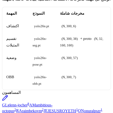
مخرجات شاملة
النموذج
المهمة
اكتشاف
yolo26n.pt
(N, 300, 6)
+ proto
تقسيم
yolo26n-
(N, 300, 38)
(N, 32, 
المثيلات
seg.pt
160, 160)
وضعية
yolo26n-
(N, 300, 57)
pose.pt
OBB
yolo26n-
(N, 300, 7)
obb.pt
المساهمون
8
GL
glenn-jocher
AM
ambitious-
2
2
1
1
octopus
RA
raimbekovm
JE
JESUSROYETH
ON
onuralpszr