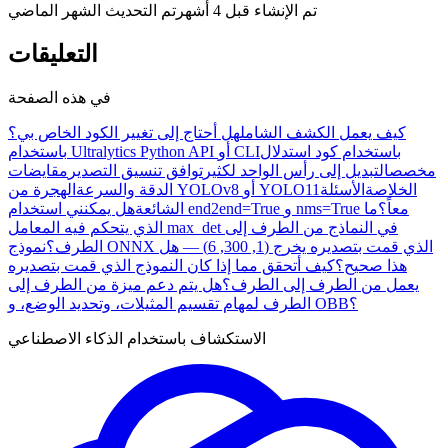
تم الإنشاء
قبل 4 أشهر
تم التحديث
الشهر الماضي
التعليقات
في هذه الصفحة
كيف يعمل الكشف الشامل
هل أحتاج إلى تغيير الكود الخاص بي؟
باستخدام كود استدلال
باستخدام Ultralytics Python API أو CLI
مخصص
التبديل إلى رأس الواحد لكثير
توافق تنسيق التصدير
مقايضات
الخلاصة
الأسئلة
الهجرة من YOLOv8 أو YOLO11
الدقة والسرعة
هل يمكنني استخدام end2end=True و nms=True معاً؟
ما
الشائعة
الذي يتحكم فيه المعامل max_det في النماذج من الطرف إلى
الطرف؟
نموذج ONNX الذي قمت بتصديره يخرج (1, 300, 6) — هل
هذا صحيح؟
كيف أتحقق مما إذا كان النموذج الذي قمت بتصديره
يعمل من الطرف إلى الطرف؟
هل يتم دعم ميزة من الطرف إلى
الطرف لمهام تقسيم المثيلات، وتحديد الوضع، و OBB؟
الاستكشاف باستخدام الذكاء الاصطناعي