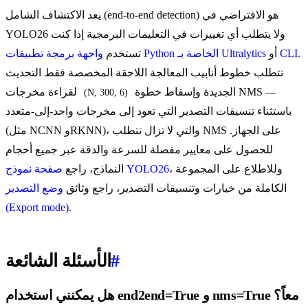
يعد الاكتشاف الشامل (end-to-end detection) هو الافتراضي في
YOLO26 ولا يتطلب أي تغييرات في التعليمات البرمجية إذا كنت
.
CLI
أو
واجهة برمجة تطبيقات Python الخاصة بـ Ultralytics
تستخدم
تتطلب خطوط أنابيب المعالجة اللاحقة المخصصة فقط التحديث
الجديدة وإسقاط خطوة NMS —
لقراءة مخرجات
(N, 300, 6)
باستثناء تنسيقات التصدير التي تعود إلى مخرجات واحد-إلى-متعدد
(مثل NCNN وRKNN)، والتي لا تزال تتطلب NMS على الجهاز.
للحصول على معايير مفصلة للسرعة والدقة عبر جميع أحجام
، وللاطلاع على المجموعة
صفحة نموذج YOLO26
النماذج، راجع
الكاملة من خيارات وتنسيقات التصدير، راجع وثائق
وضع التصدير
(Export mode)
.
#
الأسئلة الشائعة
هل يمكنني استخدام end2end=True و nms=True معاً؟