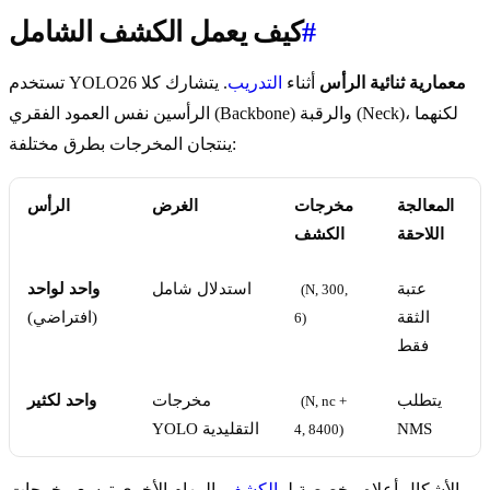
#
كيف يعمل الكشف الشامل
معمارية ثنائية الرأس
أثناء
التدريب
. يتشارك كلا
تستخدم YOLO26
الرأسين نفس العمود الفقري (Backbone) والرقبة (Neck)، لكنهما
ينتجان المخرجات بطرق مختلفة:
المعالجة
مخرجات
الغرض
الرأس
اللاحقة
الكشف
عتبة
استدلال شامل
واحد لواحد
(N, 300, 
الثقة
(افتراضي)
6)
فقط
يتطلب
مخرجات
واحد لكثير
(N, nc + 
NMS
YOLO التقليدية
4, 8400)
الأشكال أعلاه مخصصة لـ
الكشف
. المهام الأخرى توسع مخرجات