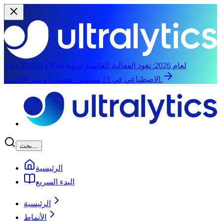
رؤية YOLO لعام 2026:
تعود الفعالية العالمية لرؤية الذكاء
الاصطناعي في 13 سبتمبر، حضورياً وعبر الإنترنت.
الانتقال إلى المحتوى الرئيسي
بحث...
الرئيسية
البدء السريع
الرئيسية
الأنماط