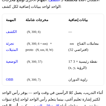
الواحد لواحد ببيانات إضافية لكل كشف:
بيانات إضافية
مخرجات شاملة
المهمة
—
الكشف
(N, 300, 6)
معاملات القناع
+
تجزئة
(N, 300, 6 + nm)
nm
(افتراضي 32)
proto
المثيلات
(N, nm, H, W)
17 نقطة رئيسية × 3
الوضعية
(N, 300, 57)
(x, y, الرؤية)
زاوية الدوران
OBB
(N, 300, 7)
أثناء التدريب، يعمل كلا الرأسين في وقت واحد — يوفر رأس الواحد
لكثير إشارة تعليم أغنى، بينما يتعلم رأس الواحد لواحد إنتاج تنبؤات
نظيفة وغير متداخلة. أثناء
الاستدلال
و
التصدير
، يكون
رأس الواحد