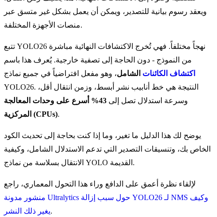
ويعقد رسوم بيانية للتصدير، ويمكن أن يعمل بشكل غير متسق عبر
منصات الأجهزة المختلفة.
تتبع YOLO26 نهجاً مختلفاً. فهي تُخرج الاكتشافات النهائية مباشرة
من النموذج - دون الحاجة إلى تصفية خارجية. يُعرف هذا باسم
اكتشاف الكائنات
الشامل
، وهو مفعل افتراضياً في جميع نماذج
YOLO26. النتيجة هي خط أنابيب نشر أبسط، وزمن انتقال أقل،
وسرعة استدلال تصل إلى
43% أسرع على وحدات المعالجة
.
المركزية (CPUs)
يوضح لك هذا الدليل ما تغير، وما إذا كنت بحاجة إلى تحديث الكود
الخاص بك، وتنسيقات التصدير التي تدعم الاستدلال الشامل، وكيفية
الانتقال بسلاسة من نماذج YOLO القديمة.
لإلقاء نظرة أعمق على الدافع وراء هذا التحول المعماري، راجع
منشور مدونة Ultralytics حول سبب إزالة YOLO26 لـ NMS وكيف
.
يغير ذلك النشر