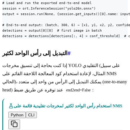
# Load and run the exported end-to-end model

session = ort.InferenceSession("yolo26n.onnx")

output = session.run(None, {session.get_inputs()[0].name: input
# End-to-end output: (batch, 300, 6) → [x1, y1, x2, y2, confide
detections = output[0][0]  # first image in batch

detections = detections[detections[:, 4] > conf_threshold]  # 
#
التبديل إلى رأس الواحد لكثير
إذا كنت بحاجة إلى تنسيق مخرجات YOLO التقليدي (على سبيل
المثال، لإعادة استخدام كود المعالجة اللاحقة القائم على NMS
الحالي)، يمكنك التبديل إلى الرأس من واحد إلى متعدد (one-to-many
:
head) عند توفره عن طريق ضبط
end2end=False
استخدام رأس الواحد لكثير لمخرجات تقليدية قائمة على NMS
Python
CLI