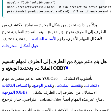
model = YOLO("yolo26n.onnx")

model.predict(verbose=False)  # run predict to setup predict
print(model.predictor.model.end2end)  # True if end-to-end 
بدلاً من ذلك، تحقق من شكل المخرج — نماذج الاكتشاف من
الطرف إلى الطرف تخرج
، بينما النماذج التقليدية تخرج
(1, 300, 6)
. لأشكال المهام الأخرى، راجع
الأسئلة الشائعة
(1, nc + 4, 8400)
.
حول أشكال المخرجات
هل يتم دعم ميزة من الطرف إلى الطرف لمهام تقسيم
#
المثيلات، وتحديد الوضع، و OBB؟
نعم. تدعم متغيرات مهام YOLO26 بأسلوب الاكتشاف —
الاكتشاف
، و
تقسيم المثيلات
، و
تقدير الوضع
، و
اكتشاف الكائنات
— الاستدلال من الطرف إلى الطرف بشكل
الموجهة (OBB)
متاح عبر هذه المهام أيضاً.
افتراضي. خيار الرجوع
end2end=False
توسع كل مهمة مخرجات الاكتشاف الأساسية ببيانات خاصة بالمهمة: