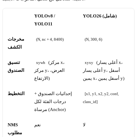
YOLO26 (شامل)
YOLOv8 /
YOLO11
مخرجات
(N, nc + 4, 8400)
(N, 300, 6)
الكشف
(أعلى يسار x،
(مركز x،
تنسيق
xywh
xyxy
أعلى يسار y، أسفل
مركز y، العرض،
الصندوق
يمين x، أسفل يمين y)
الارتفاع)
إحداثيات الصندوق +
التخطيط
[x1, y1, x2, y2, conf, 
درجات الفئة لكل
class_id]
مرساة (Anchor)
لا
نعم
NMS
مطلوب