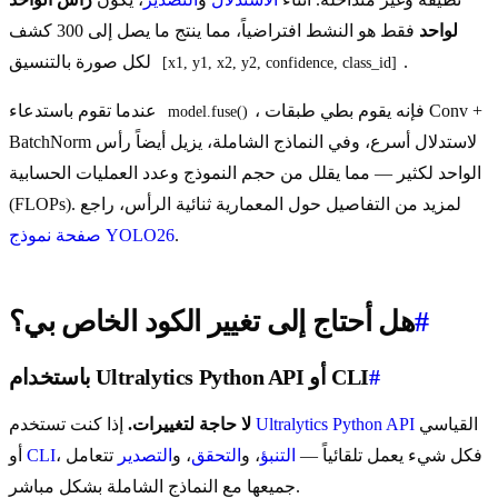
لواحد
فقط هو النشط افتراضياً، مما ينتج ما يصل إلى 300 كشف
.
لكل صورة بالتنسيق
[x1, y1, x2, y2, confidence, class_id]
، فإنه يقوم بطي طبقات Conv +
عندما تقوم باستدعاء
model.fuse()
BatchNorm لاستدلال أسرع، وفي النماذج الشاملة، يزيل أيضاً رأس
الواحد لكثير — مما يقلل من حجم النموذج وعدد العمليات الحسابية
(FLOPs). لمزيد من التفاصيل حول المعمارية ثنائية الرأس، راجع
.
صفحة نموذج YOLO26
#
هل أحتاج إلى تغيير الكود الخاص بي؟
#
باستخدام Ultralytics Python API أو CLI
القياسي
Ultralytics Python API
إذا كنت تستخدم
لا حاجة لتغييرات.
، فكل شيء يعمل تلقائياً —
التنبؤ
، و
التحقق
، و
التصدير
تتعامل
CLI
أو
جميعها مع النماذج الشاملة بشكل مباشر.