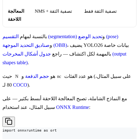
تصفية الثقة فقط
NMS + تصفية الثقة
المعالجة
اللاحقة
تحديد الوضع (pose)
و
التقسيم (segmentation)
بالنسبة لمهام
، يضيف YOLO26 بيانات خاصة
صناديق التحديد الموجهة (OBB)
و
بالمهمة لكل اكتشاف — راجع
جدول أشكال المخرجات (output
shapes table)
.
هو عدد الفئات (على سبيل المثال،
هو
حجم الدفعة
و
حيث
N
nc
).
COCO
80 لـ
مع النماذج الشاملة، تصبح المعالجة اللاحقة أبسط بكثير — على
:
ONNX Runtime
سبيل المثال، عند استخدام
import onnxruntime as ort
