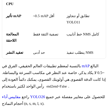
CPU
تطابق أو تتجاوز
~0.5 mAP أقل
تأثير mAP
YOLO11
خط أنابيب NMS كامل
تصفية الثقة فقط
المعالجة
اللاحقة
يتطلب تنفيذ NMS
حد أدنى
تعقيد النشر
البالغ
mAP
بالنسبة لمعظم تطبيقات العالم الحقيقي، الفرق في
~0.5 لا يكاد يذكر، خاصة عند النظر في مكاسب السرعة والبساطة.
إذا كانت الدقة القصوى هي أولويتك القصوى، يمكنك دائماً العودة إلى
.
رأس الواحد لكثير باستخدام
end2end=False
للحصول على معايير مفصلة عبر جميع
مقاييس أداء YOLO26
راجع
أحجام النماذج (n, s, m, l, x).