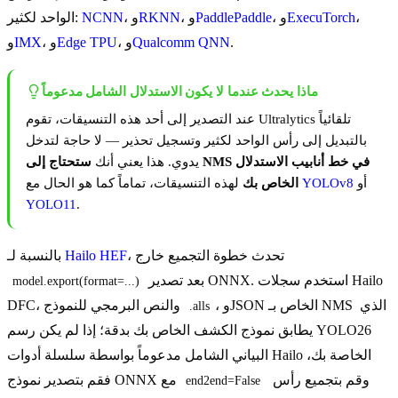
،
ExecuTorch
، و
PaddlePaddle
، و
RKNN
، و
NCNN
الواحد لكثير:
.
Qualcomm QNN
، و
Edge TPU
، و
IMX
و
ماذا يحدث عندما لا يكون الاستدلال الشامل مدعوماً
عند التصدير إلى أحد هذه التنسيقات، تقوم Ultralytics تلقائياً
بالتبديل إلى رأس الواحد لكثير وتسجيل تحذير — لا حاجة لتدخل
يدوي. هذا يعني أنك
ستحتاج إلى NMS في خط أنابيب الاستدلال
أو
YOLOv8
لهذه التنسيقات، تماماً كما هو الحال مع
الخاص بك
YOLO11
.
، تحدث خطوة التجميع خارج
Hailo HEF
بالنسبة لـ
بعد تصدير ONNX. استخدم سجلات Hailo
model.export(format=...)
، وJSON الخاص بـ NMS الذي
DFC، والنص البرمجي للنموذج
.alls
يطابق نموذج الكشف الخاص بك بدقة؛ إذا لم يكن رسم YOLO26
البياني الشامل مدعوماً بواسطة سلسلة أدوات Hailo الخاصة بك،
وقم بتجميع رأس
فقم بتصدير نموذج ONNX مع
end2end=False