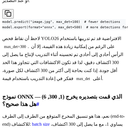
أو عند التصدير:
model.predict("image.jpg", max_det=100)  # fewer detections

model.export(format="onnx", max_det=500)  # more detections fo
لاحظ أن نقاط فحص YOLO26 الافتراضية قد تم تدريبها باستخدام
. على الرغم من إمكانية زيادة هذه القيمة، إلا أن
max_det=300
الرأس أحادي إلى أحادي تم تحسينه أثناء التدريب لإنتاج ما يصل إلى
300 اكتشاف دقيق، لذا قد تكون الاكتشافات التي تتجاوز هذا الحد
أقل جودة. إذا كنت بحاجة إلى أكثر من 300 اكتشاف لكل صورة،
أعلى.
ففكر في إعادة التدريب باستخدام قيمة
max_det
نموذج ONNX الذي قمت بتصديره يخرج (1, 300, 6) —
#
هل هذا صحيح؟
نعم، هذا هو تنسيق المخرج المتوقع من الطرف إلى الطرف (end-to-
يساوي 1، مع ما يصل إلى 300 اكتشاف،
batch size
end) للاكتشاف: