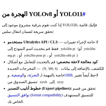
#
الهجرة من YOLOv8 أو YOLO11
إذا كنت تقوم بترقية مشروع موجود إلى YOLO26، فإليك قائمة
تحقق سريعة لضمان انتقال سلس:
لا حاجة لإجراء تغييرات —
مستخدمو Ultralytics API / CLI:
(أو
فقط قم بتحديث اسم النموذج إلى
yolo26n.pt
yolo26n-
)
، أو
، أو
seg.pt
yolo26n-pose.pt
yolo26n-obb.pt
كود معالجة لاحقة مخصص:
قم بالتحديث للتعامل مع أشكال
للكشف، بالإضافة إلى بيانات
المخرجات الجديدة —
(N, 300, 6)
. لاحظ أيضاً تغيير
OBB
خاصة بالمهمة لـ
التجزئة
، و
الوضعية
، و
إلى
تنسيق الصندوق من
xywh
xyxy
تحقق من قسم
خطوط أنابيب التصدير (Export pipelines):
للتنسيق المستهدف
توافق التنسيق (format compatibility)
الخاص بك.