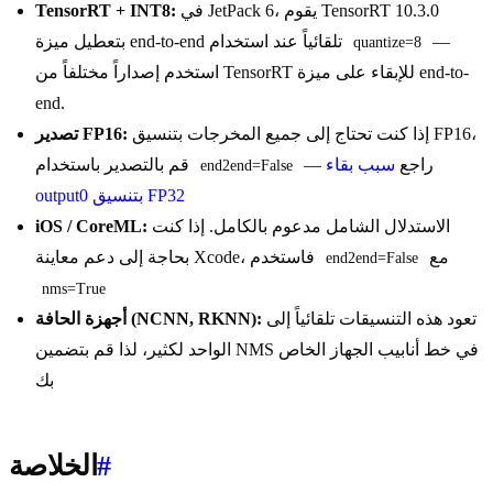
في JetPack 6، يقوم TensorRT 10.3.0
TensorRT + INT8:
—
بتعطيل ميزة end-to-end تلقائياً عند استخدام
quantize=8
استخدم إصداراً مختلفاً من TensorRT للإبقاء على ميزة end-to-
end.
إذا كنت تحتاج إلى جميع المخرجات بتنسيق FP16،
تصدير FP16:
— راجع
سبب بقاء
قم بالتصدير باستخدام
end2end=False
output0 بتنسيق FP32
الاستدلال الشامل مدعوم بالكامل. إذا كنت
iOS / CoreML:
مع
بحاجة إلى دعم معاينة Xcode، فاستخدم
end2end=False
nms=True
تعود هذه التنسيقات تلقائياً إلى
أجهزة الحافة (NCNN, RKNN):
الواحد لكثير، لذا قم بتضمين NMS في خط أنابيب الجهاز الخاص
بك
#
الخلاصة