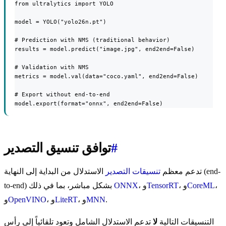
from ultralytics import YOLO

model = YOLO("yolo26n.pt")

# Prediction with NMS (traditional behavior)

results = model.predict("image.jpg", end2end=False)

# Validation with NMS

metrics = model.val(data="coco.yaml", end2end=False)

# Export without end-to-end

model.export(format="onnx", end2end=False)
#
توافق تنسيق التصدير
تدعم معظم
تنسيقات التصدير
الاستدلال من البداية إلى النهاية (end-
،
CoreML
، و
TensorRT
، و
ONNX
to-end) بشكل مباشر، بما في ذلك
.
MNN
، و
LiteRT
، و
OpenVINO
و
التنسيقات التالية
لا
تدعم الاستدلال الشامل وتعود تلقائياً إلى رأس