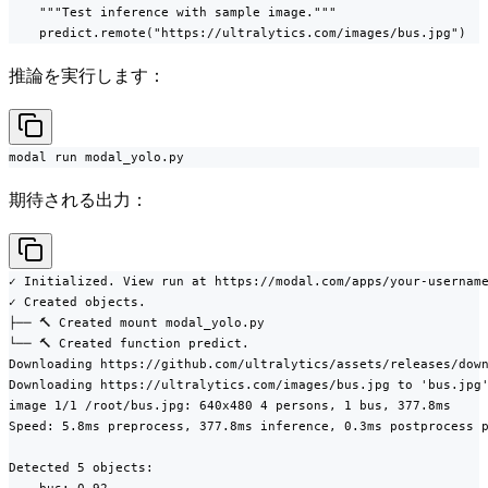
    """Test inference with sample image."""

    predict.remote("https://ultralytics.com/images/bus.jpg")
推論を実行します：
modal run modal_yolo.py
期待される出力：
✓ Initialized. View run at https://modal.com/apps/your-username
✓ Created objects.

├── 🔨 Created mount modal_yolo.py

└── 🔨 Created function predict.

Downloading https://github.com/ultralytics/assets/releases/down
Downloading https://ultralytics.com/images/bus.jpg to 'bus.jpg'
image 1/1 /root/bus.jpg: 640x480 4 persons, 1 bus, 377.8ms

Speed: 5.8ms preprocess, 377.8ms inference, 0.3ms postprocess p
Detected 5 objects:
