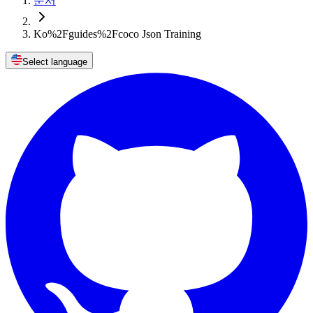
문서
Ko%2Fguides%2Fcoco Json Training
Select language