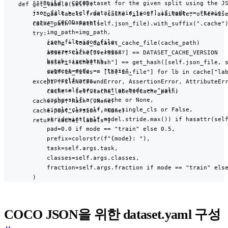
        """Build a COCODataset for the given split using the JS
    def get_labels(self):

        json_file = self.data["train_json"] if mode == "train" 
        """Load labels from .cache file if available, otherwise
        return COCODataset(

        cache_path = Path(self.json_file).with_suffix(".cache")
            img_path=img_path,

        try:

            json_file=json_file,

            cache = load_dataset_cache_file(cache_path)

            imgsz=self.args.imgsz,

            assert cache["version"] == DATASET_CACHE_VERSION

            batch_size=batch,

            assert cache["hash"] == get_hash([self.json_file, s
            augment=mode == "train",

            self.im_files = [lb["im_file"] for lb in cache["lab
            hyp=self.args,

        except (FileNotFoundError, AssertionError, AttributeErr
            rect=self.args.rect or mode == "val",

            cache = self.cache_labels(cache_path)

            cache=self.args.cache or None,

        cache.pop("hash", None)

            single_cls=self.args.single_cls or False,

        cache.pop("version", None)

            stride=int(self.model.stride.max()) if hasattr(self
        return cache["labels"]
            pad=0.0 if mode == "train" else 0.5,

            prefix=colorstr(f"{mode}: "),

            task=self.args.task,

            classes=self.args.classes,

            fraction=self.args.fraction if mode == "train" else
        )
COCO JSON을 위한 dataset.yaml 구성