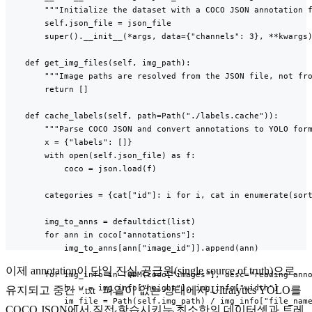
        """Initialize the dataset with a COCO JSON annotation f
        self.json_file = json_file

        super().__init__(*args, data={"channels": 3}, **kwargs)
    def get_img_files(self, img_path):

        """Image paths are resolved from the JSON file, not fro
        return []

    def cache_labels(self, path=Path("./labels.cache")):

        """Parse COCO JSON and convert annotations to YOLO form
        x = {"labels": []}

        with open(self.json_file) as f:

            coco = json.load(f)

        categories = {cat["id"]: i for i, cat in enumerate(sort
        img_to_anns = defaultdict(list)

        for ann in coco["annotations"]:

            img_to_anns[ann["image_id"]].append(ann)

이제 annotation이 단일 진실 공급원(single source of truth)으로
        for img_info in TQDM(coco["images"], desc="reading anno
            h, w = img_info["height"], img_info["width"]

유지되고 중간
파일이 없는 상태에서 Ultralytics YOLO를
.txt
            im_file = Path(self.img_path) / img_info["file_name
COCO JSON에서 직접 학습시키는 최소한의 데이터셋과 트레