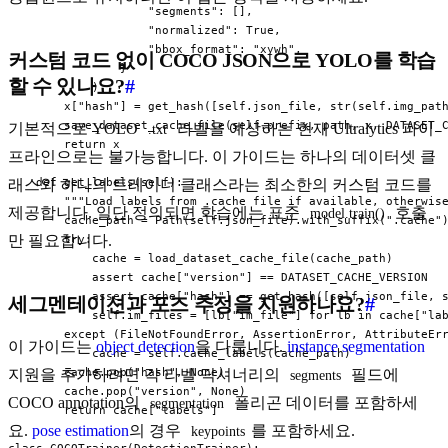
                    "segments": [],

                    "normalized": True,

                    "bbox_format": "xywh",

커스텀 코드 없이 COCO JSON으로 YOLO를 학습
                }

할 수 있나요?
#
            )

        x["hash"] = get_hash([self.json_file, str(self.img_path
        save_dataset_cache_file(self.prefix, path, x, DATASET_C
기본적으로 YOLO
라벨을 예상하는 현재 Ultralytics 파이
.txt
        return x

프라인으로는 불가능합니다. 이 가이드는 하나의 데이터셋 클
    def get_labels(self):

래스와 하나의 트레이너 클래스라는 최소한의 커스텀 코드를
        """Load labels from .cache file if available, otherwise
제공합니다. 일단 정의되면 학습에는 표준
호출
model.train()
        cache_path = Path(self.json_file).with_suffix(".cache")
만 필요합니다.
        try:

            cache = load_dataset_cache_file(cache_path)

            assert cache["version"] == DATASET_CACHE_VERSION

            assert cache["hash"] == get_hash([self.json_file, s
세그멘테이션과 포즈 추정을 지원하나요?
#
            self.im_files = [lb["im_file"] for lb in cache["lab
        except (FileNotFoundError, AssertionError, AttributeErr
이 가이드는
object detection
을 다룹니다.
instance segmentation
            cache = self.cache_labels(cache_path)

        cache.pop("hash", None)

지원을 추가하려면 각 라벨 딕셔너리의
필드에
segments
        cache.pop("version", None)

COCO annotation의
폴리곤 데이터를 포함하세
segmentation
        return cache["labels"]

요.
pose estimation
의 경우
를 포함하세요.
keypoints
class COCOTrainer(DetectionTrainer):
