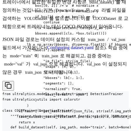
                box[:2] += box[2:] / 2  # top-left to center

트레이너에서 필요한 유일한 변경 사항은
를 재
build_dataset()
                box[[0, 2]] /= w  # normalize x

정의하는 것입니다. 기본
은
라벨 파일을
DetectionTrainer
.txt
                box[[1, 3]] /= h  # normalize y

                if box[2] <= 0 or box[3] <= 0:

검색하는
를 빌드합니다. 이를
로 교
YOLODataset
COCODataset
                    continue

체함으로써 트레이너는 대신 COCO JSON에서 읽어옵니다.
                cls = categories[ann["category_id"]]

                bboxes.append([cls, *box.tolist()])

JSON 파일 경로는 데이터 설정의 커스텀
/
train_json
val_json
            lb = np.array(bboxes, dtype=np.float32) if bboxes e
필드에서 가져옵니다(
Configuring dataset.yaml
참조). 학습 중에
            x["labels"].append(

는
이
로 해결되고, 검증 중에는
                {

mode="train"
train_json
                    "im_file": str(im_file),

가
으로 해결됩니다.
이 설정되지
mode="val"
val_json
val_json
                    "shape": (h, w),

않은 경우
로 대체됩니다.
train_json
                    "cls": lb[:, 0:1],

                    "bboxes": lb[:, 1:],

                    "segments": [],

                    "normalized": True,

from ultralytics.models.yolo.detect import DetectionTrainer

                    "bbox_format": "xywh",

from ultralytics.utils import colorstr

                }

            )

class COCOTrainer(DetectionTrainer):

        x["hash"] = get_hash([self.json_file, str(self.img_path
    """Trainer that uses COCODataset for direct COCO JSON train
        save_dataset_cache_file(self.prefix, path, x, DATASET_C
        return x

    def build_dataset(self, img_path, mode="train", batch=None)