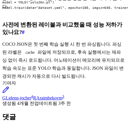
model = YOLO("yolo26n.pt")

다.
model.train(data="dataset.yaml", epochs=100, imgsz=640, traine
사전에 변환된 레이블과 비교했을 때 성능 저하가
있나요?
#
COCO JSON은 첫 번째 학습 실행 시 한 번 파싱됩니다. 파싱
된 라벨은
파일에 저장되므로, 후속 실행에서는 재파
.cache
싱 없이 즉시 로드됩니다. 어노테이션이 메모리에 유지되므로
학습 속도는 표준 YOLO 학습과 동일합니다. JSON 파일이 변
경되면 캐시가 자동으로 다시 빌드됩니다.
기여자
4
3
GL
glenn-jocher
RA
raimbekovm
생성됨
4개월 전
업데이트됨
3주 전
댓글