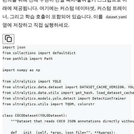
래에 제공됩니다. 여기에는 커스텀 데이터셋, 커스텀 트레이
너, 그리고 학습 호출이 포함되어 있습니다. 이를
dataset.yaml
옆에 저장하고 직접 실행하세요.
import json

from collections import defaultdict

from pathlib import Path

import numpy as np

from ultralytics import YOLO

from ultralytics.data.dataset import DATASET_CACHE_VERSION, YOL
from ultralytics.data.utils import get_hash, load_dataset_cache
from ultralytics.models.yolo.detect import DetectionTrainer

from ultralytics.utils import TQDM, colorstr

class COCODataset(YOLODataset):

    """Dataset that reads COCO JSON annotations directly withou
    def __init__(self, *args, json_file="", **kwargs):
