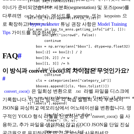
            if not im_file.exists():

                continue

이너가 준비되었습니다. 세분화(segmentation) 및 포즈(pose)를
다루려면
메서드를
또는
으
cache_labels()
segments
keypoints
            self.im_files.append(str(im_file))

로 확장하고,
hyperparameter
튜닝 권장 사항은
Model Training
            bboxes = []

            for ann in img_to_anns.get(img_info["id"], []):

Tips
가이드를 참조하세요.
                if ann.get("iscrowd", False):

                    continue

                box = np.array(ann["bbox"], dtype=np.float32)

                box[:2] += box[2:] / 2

FAQ
#
                box[[0, 2]] /= w

                box[[1, 3]] /= h

                if box[2] <= 0 or box[3] <= 0:

이 방식과 convert_coco()의 차이점은 무엇인가요?
                    continue

#
                cls = categories[ann["category_id"]]

                bboxes.append([cls, *box.tolist()])

은 일회성 변환으로
라벨 파일을 디스크에
convert_coco()
.txt
            lb = np.array(bboxes, dtype=np.float32) if bboxes e
기록합니다. 이 접근 방식은 각 학습 실행의 시작 부분에서
            x["labels"].append(

JSON을 파싱하고 메모리상에서 어노테이션을 변환합니다. 영
                {

                    "im_file": str(im_file),

구적인 YOLO 형식 라벨을 선호하는 경우
을 사
convert_coco()
                    "shape": (h, w),

용하고, 추가 파일을 생성하지 않고 COCO JSON을 단일 진실
                    "cls": lb[:, 0:1],

                    "bboxes": lb[:, 1:],

공급원으로 유지하려면 이 접근 방식을 사용하세요.