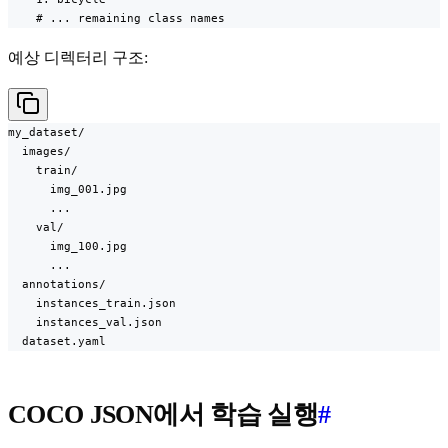
    # ... remaining class names
예상 디렉터리 구조:
my_dataset/

  images/

    train/

      img_001.jpg

      ...

    val/

      img_100.jpg

      ...

  annotations/

    instances_train.json

    instances_val.json

  dataset.yaml
COCO JSON에서 학습 실행
#