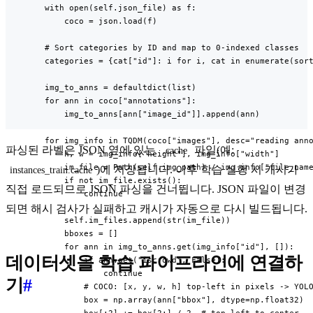
        with open(self.json_file) as f:

            coco = json.load(f)

        # Sort categories by ID and map to 0-indexed classes

        categories = {cat["id"]: i for i, cat in enumerate(sort
        img_to_anns = defaultdict(list)

        for ann in coco["annotations"]:

            img_to_anns[ann["image_id"]].append(ann)

        for img_info in TQDM(coco["images"], desc="reading anno
파싱된 라벨은 JSON 옆에 있는
파일(예:
.cache
            h, w = img_info["height"], img_info["width"]

            im_file = Path(self.img_path) / img_info["file_name
)에 저장됩니다. 이후 학습 실행 시 캐시가
instances_train.cache
            if not im_file.exists():

직접 로드되므로 JSON 파싱을 건너뜁니다. JSON 파일이 변경
                continue

되면 해시 검사가 실패하고 캐시가 자동으로 다시 빌드됩니다.
            self.im_files.append(str(im_file))

            bboxes = []

            for ann in img_to_anns.get(img_info["id"], []):

데이터셋을 학습 파이프라인에 연결하
                if ann.get("iscrowd", False):

                    continue

기
#
                # COCO: [x, y, w, h] top-left in pixels -> YOLO
                box = np.array(ann["bbox"], dtype=np.float32)
