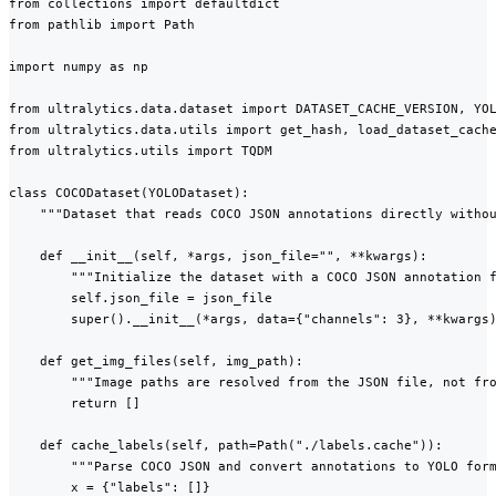
from collections import defaultdict

from pathlib import Path

import numpy as np

from ultralytics.data.dataset import DATASET_CACHE_VERSION, YOL
from ultralytics.data.utils import get_hash, load_dataset_cache
from ultralytics.utils import TQDM

class COCODataset(YOLODataset):

    """Dataset that reads COCO JSON annotations directly withou
    def __init__(self, *args, json_file="", **kwargs):

        """Initialize the dataset with a COCO JSON annotation f
        self.json_file = json_file

        super().__init__(*args, data={"channels": 3}, **kwargs)
    def get_img_files(self, img_path):

        """Image paths are resolved from the JSON file, not fro
        return []

    def cache_labels(self, path=Path("./labels.cache")):

        """Parse COCO JSON and convert annotations to YOLO form
        x = {"labels": []}
