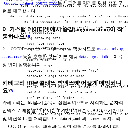
source code
는 세그먼트 처리를 위한 참조 구
GroundingDataset
    """Trainer that uses COCODataset for direct COCO JSON train
현을 제공합니다.
    def build_dataset(self, img_path, mode="train", batch=None)
        """Build a COCODataset for the given split using the JS
        json_file = self.data["train_json"] if mode == "train" 
이 커스텀 데이터셋에서 증강(augmentation)이 작
        return COCODataset(

동하나요?
#
            img_path=img_path,

            json_file=json_file,

예.
은
을 확장하므로
mosaic
,
mixup
,
COCODataset
YOLODataset
            imgsz=self.args.imgsz,

            batch_size=batch,

copy-paste
등을 포함한 모든 기본 제공
data augmentations
이 수
            augment=mode == "train",

정 없이 실행됩니다.
            hyp=self.args,

            rect=self.args.rect or mode == "val",

            cache=self.args.cache or None,

            single_cls=self.args.single_cls or False,

카테고리 ID는 클래스 인덱스에 어떻게 매핑되나
            stride=int(self.model.stride.max()) if hasattr(self
요?
#
            pad=0.0 if mode == "train" else 0.5,

            prefix=colorstr(f"{mode}: "),

카테고리는
을 기준으로 정렬되며 0부터 시작하는 순차적
id
            task=self.args.task,

            classes=self.args.classes,

인덱스로 매핑됩니다. 이는 1 기반 ID(표준 COCO), 0 기반 ID
            fraction=self.args.fraction if mode == "train" else
및 비연속 ID를 처리합니다.
의
딕셔너리
dataset.yaml
names
        )

는 COCO
배열과 동일한 정렬 순서를 따라야 합니
categories