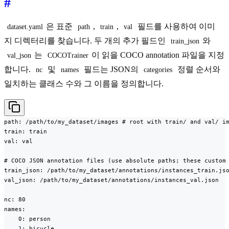
#
은 표준
,
,
필드를 사용하여 이미
dataset.yaml
path
train
val
지 디렉터리를 찾습니다. 두 개의 추가 필드인
와
train_json
는
이 읽을 COCO annotation 파일을 지정
val_json
COCOTrainer
합니다.
및
필드는 JSON의
정렬 순서와
nc
names
categories
일치하는 클래스 수와 그 이름을 정의합니다.
path: /path/to/my_dataset/images # root with train/ and val/ im
train: train

val: val

# COCO JSON annotation files (use absolute paths; these custom 
train_json: /path/to/my_dataset/annotations/instances_train.jso
val_json: /path/to/my_dataset/annotations/instances_val.json

nc: 80

names:

    0: person

    1: bicycle
