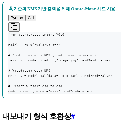
기존의 NMS 기반 출력을 위해 One-to-Many 헤드 사용
Python
CLI
from ultralytics import YOLO

model = YOLO("yolo26n.pt")

# Prediction with NMS (traditional behavior)

results = model.predict("image.jpg", end2end=False)

# Validation with NMS

metrics = model.val(data="coco.yaml", end2end=False)

# Export without end-to-end

model.export(format="onnx", end2end=False)
내보내기 형식 호환성
#