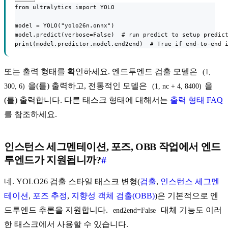
from ultralytics import YOLO

model = YOLO("yolo26n.onnx")

model.predict(verbose=False)  # run predict to setup predict
print(model.predictor.model.end2end)  # True if end-to-end 
또는 출력 형태를 확인하세요. 엔드투엔드 검출 모델은
(1, 
을(를) 출력하고, 전통적인 모델은
을
300, 6)
(1, nc + 4, 8400)
(를) 출력합니다. 다른 태스크 형태에 대해서는
출력 형태 FAQ
를 참조하세요.
인스턴스 세그멘테이션, 포즈, OBB 작업에서 엔드
투엔드가 지원됩니까?
#
네. YOLO26 검출 스타일 태스크 변형(
검출
,
인스턴스 세그멘
테이션
,
포즈 추정
,
지향성 객체 검출(OBB)
)은 기본적으로 엔
드투엔드 추론을 지원합니다.
대체 기능도 이러
end2end=False
한 태스크에서 사용할 수 있습니다.