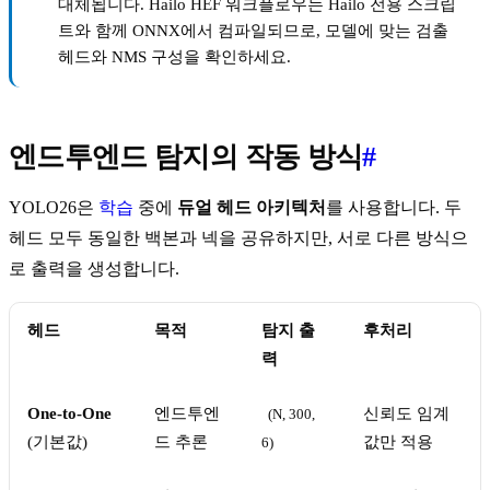
대체됩니다. Hailo HEF 워크플로우는 Hailo 전용 스크립
트와 함께 ONNX에서 컴파일되므로, 모델에 맞는 검출
헤드와 NMS 구성을 확인하세요.
엔드투엔드 탐지의 작동 방식
#
YOLO26은
학습
중에
듀얼 헤드 아키텍처
를 사용합니다. 두
헤드 모두 동일한 백본과 넥을 공유하지만, 서로 다른 방식으
로 출력을 생성합니다.
헤드
목적
탐지 출
후처리
력
One-to-One
엔드투엔
신뢰도 임계
(N, 300, 
(기본값)
드 추론
값만 적용
6)