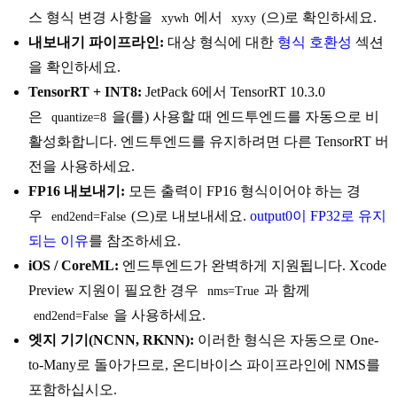
스 형식 변경 사항을
에서
(으)로 확인하세요.
xywh
xyxy
내보내기 파이프라인:
대상 형식에 대한
형식 호환성
섹션
을 확인하세요.
TensorRT + INT8:
JetPack 6에서 TensorRT 10.3.0
은
을(를) 사용할 때 엔드투엔드를 자동으로 비
quantize=8
활성화합니다. 엔드투엔드를 유지하려면 다른 TensorRT 버
전을 사용하세요.
FP16 내보내기:
모든 출력이 FP16 형식이어야 하는 경
우
(으)로 내보내세요.
output0이 FP32로 유지
end2end=False
되는 이유
를 참조하세요.
iOS / CoreML:
엔드투엔드가 완벽하게 지원됩니다. Xcode
Preview 지원이 필요한 경우
과 함께
nms=True
을 사용하세요.
end2end=False
엣지 기기(NCNN, RKNN):
이러한 형식은 자동으로 One-
to-Many로 돌아가므로, 온디바이스 파이프라인에 NMS를
포함하십시오.