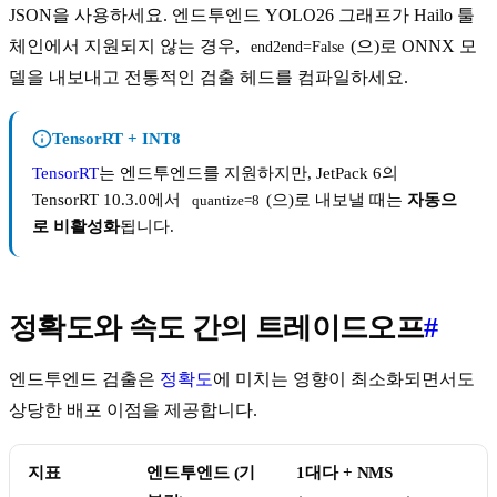
JSON을 사용하세요. 엔드투엔드 YOLO26 그래프가 Hailo 툴
체인에서 지원되지 않는 경우,
(으)로 ONNX 모
end2end=False
델을 내보내고 전통적인 검출 헤드를 컴파일하세요.
TensorRT + INT8
TensorRT
는 엔드투엔드를 지원하지만, JetPack 6의
TensorRT 10.3.0에서
(으)로 내보낼 때는
자동으
quantize=8
로 비활성화
됩니다.
정확도와 속도 간의 트레이드오프
#
엔드투엔드 검출은
정확도
에 미치는 영향이 최소화되면서도
상당한 배포 이점을 제공합니다.
지표
엔드투엔드 (기
1대다 + NMS