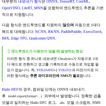
대부분의
내보내기 형식
은
ONNX
,
TensorRT
,
CoreML
,
OpenVINO
,
LiteRT
,
MNN
을 포함하여 엔드투엔드 추론을 기본
적으로 지원합니다.
다음 형식은 엔드투엔드를 지원하지
않으며
자동으로 1대다
헤드로 대체됩니다:
NCNN
,
RKNN
,
PaddlePaddle
,
ExecuTorch
,
IMX
,
Edge TPU
,
Qualcomm QNN
.
엔드투엔드가 지원되지 않을 때 발생하는 현상
이러한 형식 중 하나로 내보내면 Ultralytics가 자동으로 1대
다 헤드로 전환하고 경고를 기록하므로 수동으로 개입할 필
요가 없습니다. 즉,
YOLOv8
이나
YOLO11
과 마찬가지로 이
러한 형식에는
추론 파이프라인에 NMS가 필요
합니다.
Hailo HEF
의 경우, 컴파일 단계는 ONNX 내보내기
후
외부에서 발생합니다. 정확한 검출
model.export(format=...)
모델과 일치하는 Hailo DFC 로그,
모델 스크립트, NMS
.alls