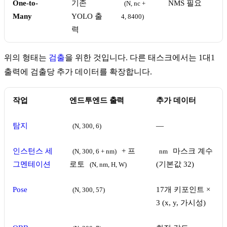
One-to-
기존
NMS 필요
(N, nc + 
Many
YOLO 출
4, 8400)
력
위의 형태는
검출
을 위한 것입니다. 다른 태스크에서는 1대1
출력에 검출당 추가 데이터를 확장합니다.
작업
엔드투엔드 출력
추가 데이터
탐지
—
(N, 300, 6)
인스턴스 세
+ 프
마스크 계수
(N, 300, 6 + nm)
nm
그멘테이션
로토
(기본값 32)
(N, nm, H, W)
Pose
17개 키포인트 ×
(N, 300, 57)
3 (x, y, 가시성)