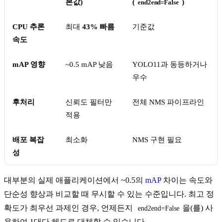
본값)
(
)
end2end=False
CPU 추론
최대
43% 빠름
기준값
속도
mAP 영향
~0.5 mAP 낮음
YOLO11과 동등하거나
우수
후처리
신뢰도 필터만
전체 NMS 파이프라인
적용
배포 복잡
최소화
NMS 구현 필요
성
대부분의 실제 애플리케이션에서 ~0.5의
mAP
차이는 속도와
단순성 향상과 비교할 때 무시할 수 있는 수준입니다. 최고 정
확도가 최우선 과제인 경우, 언제든지
을(를) 사
end2end=False
용하여 1대다 헤드로 대체할 수 있습니다.