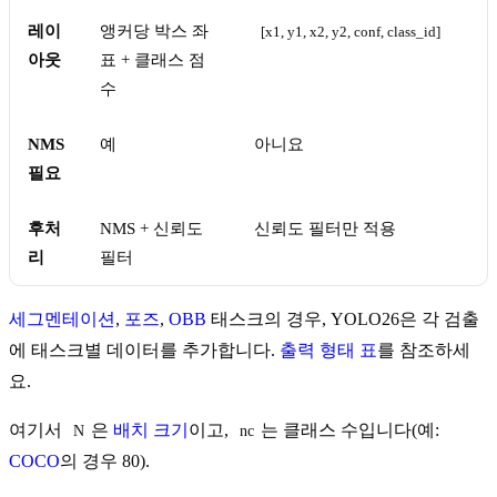
레이
앵커당 박스 좌
[x1, y1, x2, y2, conf, class_id]
아웃
표 + 클래스 점
수
NMS
예
아니요
필요
후처
NMS + 신뢰도
신뢰도 필터만 적용
리
필터
세그멘테이션
,
포즈
,
OBB
태스크의 경우, YOLO26은 각 검출
에 태스크별 데이터를 추가합니다.
출력 형태 표
를 참조하세
요.
여기서
은
배치 크기
이고,
는 클래스 수입니다(예:
N
nc
COCO
의 경우 80).