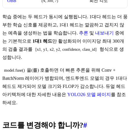
OBB
회전 각도
(N, 300, 7)
학습 중에는 두 헤드가 동시에 실행됩니다. 1대다 헤드는 더 풍
부한 학습 신호를 제공하고, 1대1 헤드는 깔끔하고 겹치지 않
는 예측을 생성하는 법을 학습합니다.
추론
및
내보내기
중에
는 기본적으로
1대1 헤드
만 활성화되어 이미지당 최대 300개
의 검출 결과를
형식으로 생
[x1, y1, x2, y2, confidence, class_id]
성합니다.
을(를) 호출하면 더 빠른 추론을 위해 Conv +
model.fuse()
BatchNorm 레이어가 병합되며, 엔드투엔드 모델의 경우 1대다
헤드도 제거되어 모델 크기와 FLOP가 감소합니다. 듀얼 헤드
아키텍처에 대한 자세한 내용은
YOLO26 모델 페이지
를 참조
하세요.
코드를 변경해야 합니까?
#