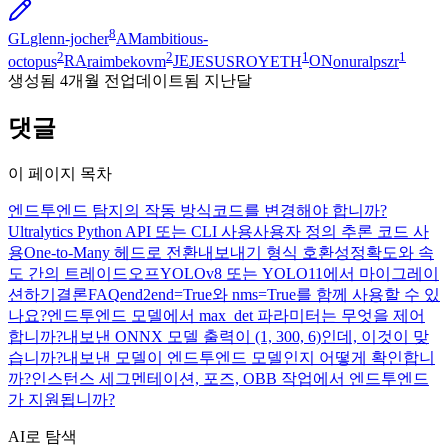
8
GL
glenn-jocher
AM
ambitious-
2
2
1
1
octopus
RA
raimbekovm
JE
JESUSROYETH
ON
onuralpszr
생성됨
4개월 전
업데이트됨
지난달
댓글
이 페이지 목차
엔드투엔드 탐지의 작동 방식
코드를 변경해야 합니까?
Ultralytics Python API 또는 CLI 사용
사용자 정의 추론 코드 사
용
One-to-Many 헤드로 전환
내보내기 형식 호환성
정확도와 속
도 간의 트레이드오프
YOLOv8 또는 YOLO11에서 마이그레이
션하기
결론
FAQ
end2end=True와 nms=True를 함께 사용할 수 있
나요?
엔드투엔드 모델에서 max_det 파라미터는 무엇을 제어
합니까?
내보낸 ONNX 모델 출력이 (1, 300, 6)인데, 이것이 맞
습니까?
내보낸 모델이 엔드투엔드 모델인지 어떻게 확인합니
까?
인스턴스 세그멘테이션, 포즈, OBB 작업에서 엔드투엔드
가 지원됩니까?
AI로 탐색