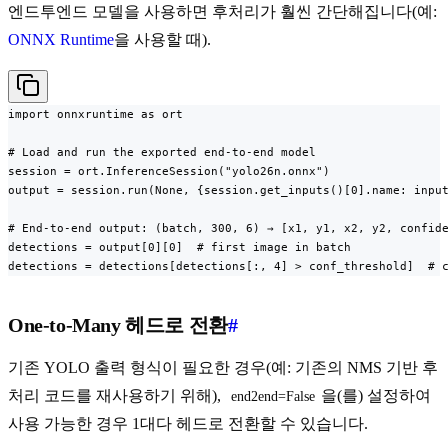
엔드투엔드 모델을 사용하면 후처리가 훨씬 간단해집니다(예:
ONNX Runtime
을 사용할 때).
import onnxruntime as ort

# Load and run the exported end-to-end model

session = ort.InferenceSession("yolo26n.onnx")

output = session.run(None, {session.get_inputs()[0].name: input
# End-to-end output: (batch, 300, 6) → [x1, y1, x2, y2, confide
detections = output[0][0]  # first image in batch

detections = detections[detections[:, 4] > conf_threshold]  # 
One-to-Many 헤드로 전환
#
기존 YOLO 출력 형식이 필요한 경우(예: 기존의 NMS 기반 후
처리 코드를 재사용하기 위해),
을(를) 설정하여
end2end=False
사용 가능한 경우 1대다 헤드로 전환할 수 있습니다.