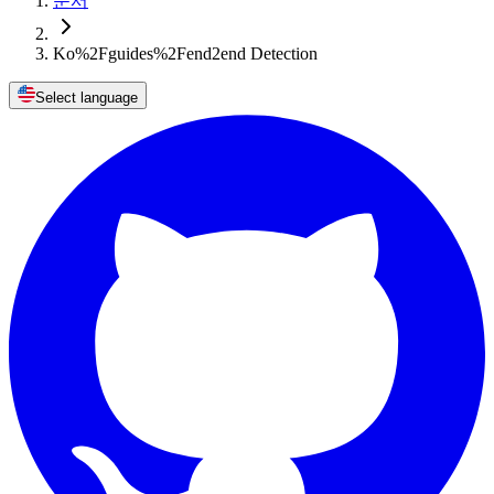
문서
Ko%2Fguides%2Fend2end Detection
Select language