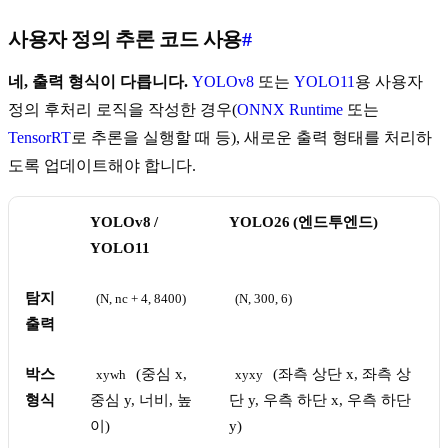
사용자 정의 추론 코드 사용
#
네, 출력 형식이 다릅니다.
YOLOv8
또는
YOLO11
용 사용자
정의 후처리 로직을 작성한 경우(
ONNX Runtime
또는
TensorRT
로 추론을 실행할 때 등), 새로운 출력 형태를 처리하
도록 업데이트해야 합니다.
YOLOv8 /
YOLO26 (엔드투엔드)
YOLO11
탐지
(N, nc + 4, 8400)
(N, 300, 6)
출력
박스
(중심 x,
(좌측 상단 x, 좌측 상
xywh
xyxy
형식
중심 y, 너비, 높
단 y, 우측 하단 x, 우측 하단
이)
y)