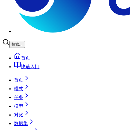
搜索...
首页
快速入门
首页
模式
任务
模型
对比
数据集