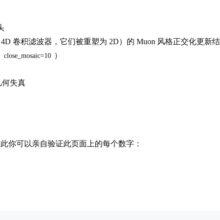
头
 4D 卷积滤波器，它们被重塑为 2D）的 Muon 风格正交化更新
（
）
close_mosaic=10
几何失真
配置，因此你可以亲自验证此页面上的每个数字：