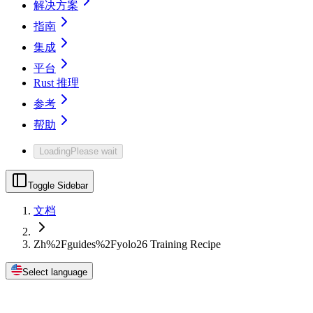
解决方案
指南
集成
平台
Rust 推理
参考
帮助
Loading
Please wait
Toggle Sidebar
文档
Zh%2Fguides%2Fyolo26 Training Recipe
Select language