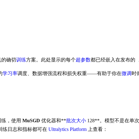
点的确切
训练
方案。此处显示的每个
超参数
都已经嵌入在发布的
的
学习率
调度、数据增强流程和损失权重——有助于你在
微调
时
训练，使用
MuSGD
优化器和**
批次大小
128**。模型不是在
训练日志和指标都可在
Ultralytics Platform
上查看：