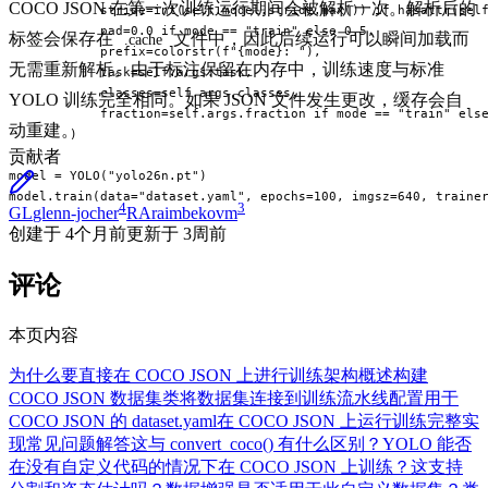
COCO JSON 在第一次训练运行期间会被解析一次。解析后的
            stride=int(self.model.stride.max()) if hasattr(self
            pad=0.0 if mode == "train" else 0.5,

标签会保存在
文件中，因此后续运行可以瞬间加载而
.cache
            prefix=colorstr(f"{mode}: "),

无需重新解析。由于标注保留在内存中，训练速度与标准
            task=self.args.task,

            classes=self.args.classes,

YOLO 训练完全相同。如果 JSON 文件发生更改，缓存会自
            fraction=self.args.fraction if mode == "train" else
动重建。
        )

贡献者
model = YOLO("yolo26n.pt")

model.train(data="dataset.yaml", epochs=100, imgsz=640, traine
4
3
GL
glenn-jocher
RA
raimbekovm
创建于
4个月前
更新于
3周前
评论
本页内容
为什么要直接在 COCO JSON 上进行训练
架构概述
构建
COCO JSON 数据集类
将数据集连接到训练流水线
配置用于
COCO JSON 的 dataset.yaml
在 COCO JSON 上运行训练
完整实
现
常见问题解答
这与 convert_coco() 有什么区别？
YOLO 能否
在没有自定义代码的情况下在 COCO JSON 上训练？
这支持