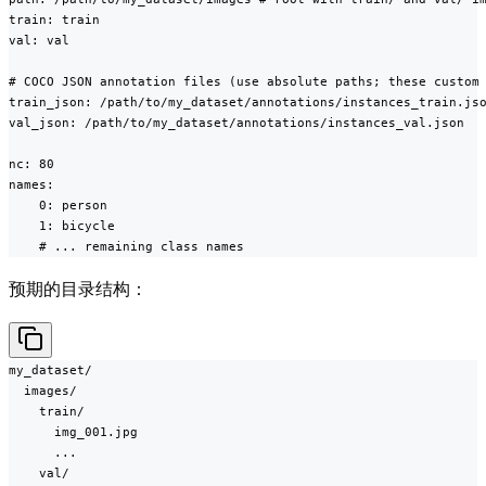
train: train

val: val

# COCO JSON annotation files (use absolute paths; these custom 
train_json: /path/to/my_dataset/annotations/instances_train.jso
val_json: /path/to/my_dataset/annotations/instances_val.json

nc: 80

names:

    0: person

    1: bicycle

    # ... remaining class names
预期的目录结构：
my_dataset/

  images/

    train/

      img_001.jpg

      ...

    val/
