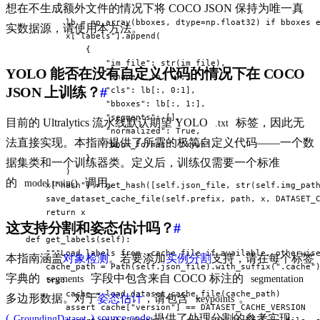
想在不生成额外文件的情况下将 COCO JSON 保持为唯一真
            lb = np.array(bboxes, dtype=np.float32) if bboxes e
实数据源，请使用本方法。
            x["labels"].append(

                {

                    "im_file": str(im_file),

YOLO 能否在没有自定义代码的情况下在 COCO
                    "shape": (h, w),

JSON 上训练？
#
                    "cls": lb[:, 0:1],

                    "bboxes": lb[:, 1:],

                    "segments": [],

目前的 Ultralytics 流水线默认期望 YOLO
标签，因此无
.txt
                    "normalized": True,

法直接实现。本指南提供了所需的极简自定义代码——一个数
                    "bbox_format": "xywh",

                }

据集类和一个训练器类。定义后，训练仅需要一个标准
            )

的
调用。
model.train()
        x["hash"] = get_hash([self.json_file, str(self.img_path
        save_dataset_cache_file(self.prefix, path, x, DATASET_C
        return x

这支持分割和姿态估计吗？
#
    def get_labels(self):

        """Load labels from .cache file if available, otherwise
本指南涵盖
对象检测
。若要添加
实例分割
支持，请在每个标签
        cache_path = Path(self.json_file).with_suffix(".cache")
字典的
字段中包含来自 COCO 标注的
segments
segmentation
        try:

            cache = load_dataset_cache_file(cache_path)

多边形数据。对于
姿态估计
，请包含
。
keypoints
            assert cache["version"] == DATASET_CACHE_VERSION

(
)
source code
提供了处理分割的参考实现。
GroundingDataset