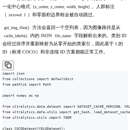
一化中心格式
。人群标注
[x_center, y_center, width, height]
（
）和零面积边界框会被自动跳过。
iscrowd: 1
方法会返回一个空列表，因为图像路径是从
get_img_files()
内的 JSON
字段解析出来的。类别 ID
cache_labels()
file_name
会经过排序并重新映射为从零开始的类索引，因此基于 1 的
ID（标准 COCO）和非连续 ID 方案都能正常工作。
import json

from collections import defaultdict

from pathlib import Path

import numpy as np

from ultralytics.data.dataset import DATASET_CACHE_VERSION, YOL
from ultralytics.data.utils import get_hash, load_dataset_cache
from ultralytics.utils import TQDM

class COCODataset(YOLODataset):
