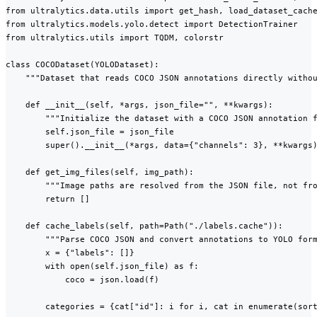
from ultralytics.data.utils import get_hash, load_dataset_cache
from ultralytics.models.yolo.detect import DetectionTrainer

from ultralytics.utils import TQDM, colorstr

class COCODataset(YOLODataset):

    """Dataset that reads COCO JSON annotations directly withou
    def __init__(self, *args, json_file="", **kwargs):

        """Initialize the dataset with a COCO JSON annotation f
        self.json_file = json_file

        super().__init__(*args, data={"channels": 3}, **kwargs)
    def get_img_files(self, img_path):

        """Image paths are resolved from the JSON file, not fro
        return []

    def cache_labels(self, path=Path("./labels.cache")):

        """Parse COCO JSON and convert annotations to YOLO form
        x = {"labels": []}

        with open(self.json_file) as f:

            coco = json.load(f)

        categories = {cat["id"]: i for i, cat in enumerate(sort