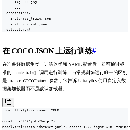
      img_100.jpg

      ...

  annotations/

    instances_train.json

    instances_val.json

  dataset.yaml
在 COCO JSON 上运行训练
#
在准备好数据集类、训练器类和 YAML 配置后，即可通过标
准的
调用进行训练。与常规训练运行唯一的区别
model.train()
是
参数，它告诉 Ultralytics 使用自定义数
trainer=COCOTrainer
据集加载器而不是默认加载器。
from ultralytics import YOLO

model = YOLO("yolo26n.pt")

model.train(data="dataset.yaml", epochs=100, imgsz=640, traine